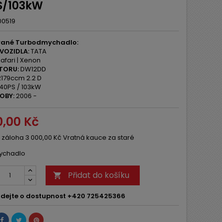
S/103kW
00519
ané Turbodmychadlo:
VOZIDLA:
TATA
afari | Xenon
TORU:
DW12DD
179ccm 2.2 D
40PS / 103kW
OBY:
2006 -
0,00 Kč
 záloha 3 000,00 Kč Vratná kauce za staré
ychadlo
Přidat do košíku

dejte o dostupnost +420 725425366