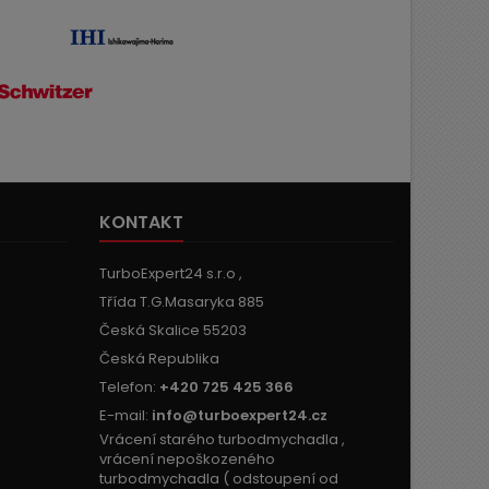
KONTAKT
TurboExpert24 s.r.o ,
Třída T.G.Masaryka 885
Česká Skalice 55203
Česká Republika
Telefon:
+420 725 425 366
E-mail:
info@turboexpert24.cz
Vrácení starého turbodmychadla ,
vrácení nepoškozeného
turbodmychadla ( odstoupení od