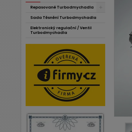
Repasované Turbodmychadla
Sada Těsnění Turbodmychadla
Elektronický regulační / Ventil
Turbodmychadla