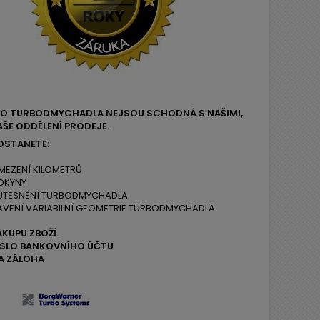
EHO TURBODMYCHADLA NEJSOU SCHODNÁ S NAŠIMI,
ŠE ODDĚLENÍ PRODEJE.
OSTANETE:
MEZENÍ KILOMETRŮ
OKYNY
 UTĚSNĚNÍ TURBODMYCHADLA
AVENÍ VARIABILNÍ GEOMETRIE TURBODMYCHADLA
ÁKUPU ZBOŽÍ.
ČÍSLO BANKOVNÍHO ÚČTU
A ZÁLOHA