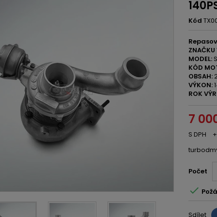
140P
Kód
TX0
Repasov
ZNAČKU 
MODEL:
S
KÓD MO
OBSAH:
2
VÝKON:
1
ROK VÝR
7 00
S DPH
+
turbodm
Počet

Požá
Sdílet