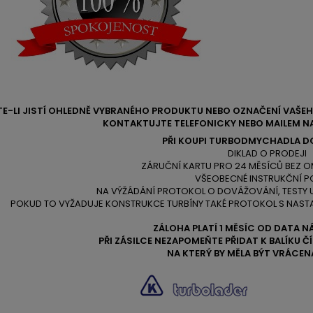
TE-LI JISTÍ OHLEDNĚ VYBRANÉHO PRODUKTU NEBO OZNAČENÍ VAŠ
KONTAKTUJTE TELEFONICKY NEBO MAILEM NA
PŘI KOUPI TURBODMYCHADLA D
DIKLAD O PRODEJI
ZÁRUČNÍ KARTU PRO 24 MĚSÍCŮ BEZ O
VŠEOBECNÉ INSTRUKČNÍ P
NA VÝŽÁDÁNÍ PROTOKOL O DOVÁŽOVÁNÍ, TESTY
POKUD TO VYŽADUJE KONSTRUKCE TURBÍNY TAKÉ PROTOKOL S NAST
ZÁLOHA PLATÍ 1 MĚSÍC OD DATA N
PŘI ZÁSILCE NEZAPOMEŇTE PŘIDAT K BALÍKU 
NA KTERÝ BY MĚLA BÝT VRÁCEN