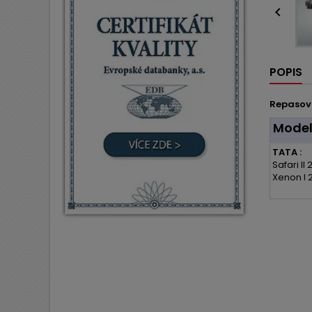

POPIS
Repasov
Mode
TATA :
Safari II 
Xenon I 2