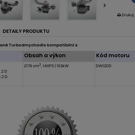

Drukuj

DETAILY PRODUKTU
ané Turbodmychadlo kompatibilní s:
l
Obsah a výkon
Kód motoru
3
2179 cm
, 140PS | 103kW
DW12DD
2.2 D
.2 D