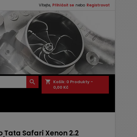
Vítejte,
Přihlásit se
nebo
Registrovat

shopping_cart
Košík:
0
Produkty -
0,00 Kč
 Tata Safari Xenon 2.2