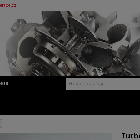
ert24.cz
366
Turbo