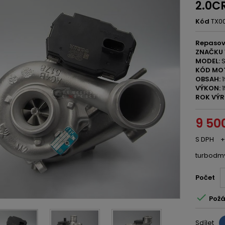
2.0C
Kód
TX0
Repasov
ZNAČKU 
MODEL:
S
KÓD MO
OBSAH:
1
VÝKON:
1
ROK VÝR
9 50
S DPH
+
turbodm
Počet

Požá
Sdílet