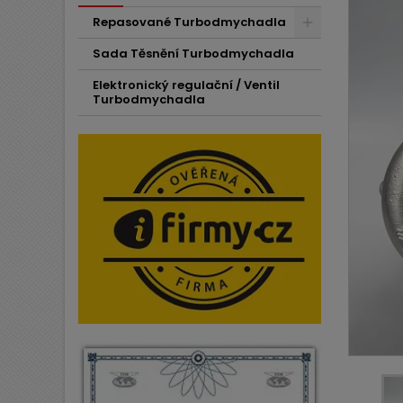
Repasované Turbodmychadla
Sada Těsnění Turbodmychadla
Elektronický regulační / Ventil
Turbodmychadla