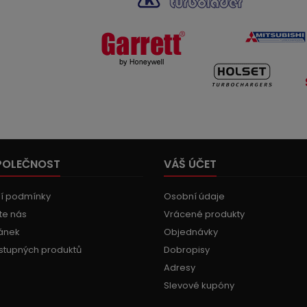
POLEČNOST
VÁŠ ÚČET
í podmínky
Osobní údaje
te nás
Vrácené produkty
ánek
Objednávky
stupných produktů
Dobropisy
Adresy
Slevové kupóny