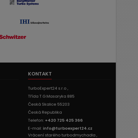
KONTAKT
TurboExpert24 s.r.o ,
Třída T.G.Masaryka 885
Česká Skalice 55203
Česká Republika
Telefon:
+420 725 425 366
E-mail:
info@turboexpert24.cz
Vrácení starého turbodmychadla ,