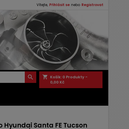
Vítejte,
Přihlásit se
nebo
Registrovat

shopping_cart
Košík:
0
Produkty -
0,00 Kč
o Hyundai Santa FE Tucson