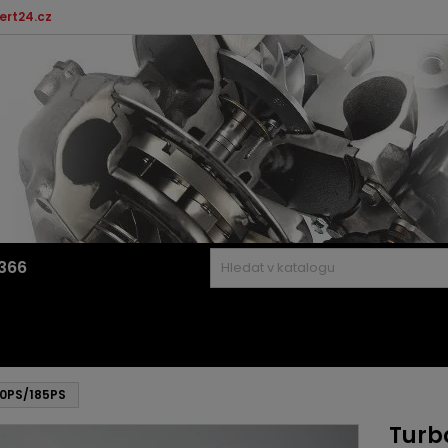
ert24.cz
366
50PS/185PS
Turb