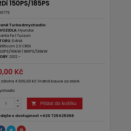
RDi 150PS/185PS
00773
ané Turbodmychadlo:
VOZIDLA:
Hyundai
anta Fe | Tucson
TORU:
D4HA
995ccm 2.0 CRDi
50PS/110kW | 185PS/136kW
OBY:
2012 -
0,00 Kč
 záloha 4 500,00 Kč Vratná kauce za staré
ychadlo
Přidat do košíku

dejte o dostupnost +420 725425366