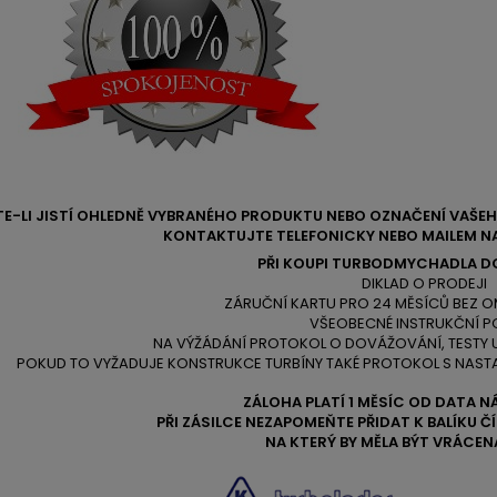
TE-LI JISTÍ OHLEDNĚ VYBRANÉHO PRODUKTU NEBO OZNAČENÍ VAŠ
KONTAKTUJTE TELEFONICKY NEBO MAILEM NA
PŘI KOUPI TURBODMYCHADLA D
DIKLAD O PRODEJI
ZÁRUČNÍ KARTU PRO 24 MĚSÍCŮ BEZ O
VŠEOBECNÉ INSTRUKČNÍ P
NA VÝŽÁDÁNÍ PROTOKOL O DOVÁŽOVÁNÍ, TESTY
POKUD TO VYŽADUJE KONSTRUKCE TURBÍNY TAKÉ PROTOKOL S NAST
ZÁLOHA PLATÍ 1 MĚSÍC OD DATA N
PŘI ZÁSILCE NEZAPOMEŇTE PŘIDAT K BALÍKU 
NA KTERÝ BY MĚLA BÝT VRÁCEN