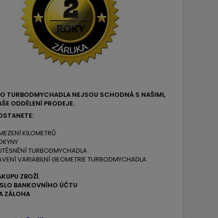
EHO TURBODMYCHADLA NEJSOU SCHODNÁ S NAŠIMI,
ŠE ODDĚLENÍ PRODEJE.
OSTANETE:
MEZENÍ KILOMETRŮ
OKYNY
 UTĚSNĚNÍ TURBODMYCHADLA
AVENÍ VARIABILNÍ GEOMETRIE TURBODMYCHADLA
ÁKUPU ZBOŽÍ.
ČÍSLO BANKOVNÍHO ÚČTU
A ZÁLOHA