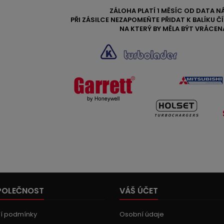
ZÁLOHA PLATÍ 1 MĚSÍC OD DATA N
PŘI ZÁSILCE NEZAPOMEŇTE PŘIDAT K BALÍKU 
NA KTERÝ BY MĚLA BÝT VRÁCEN
POLEČNOST
VÁŠ ÚČET
í podmínky
Osobní údaje