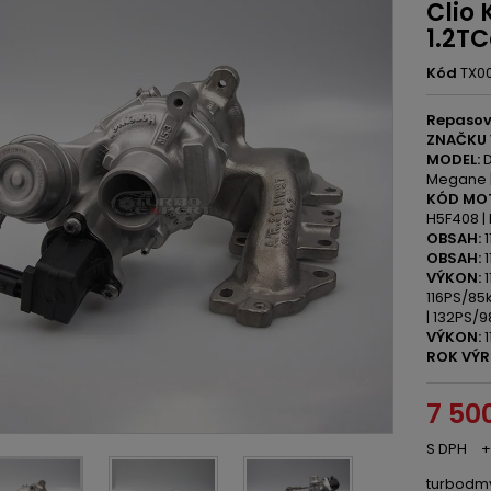
Clio
1.2T
Kód
TX0
Repasov
ZNAČKU 
MODEL:
D
Megane |
KÓD MO
H5F408 | 
OBSAH:
1
OBSAH:
1
VÝKON:
1
116PS/85
| 132PS/
VÝKON:
1
ROK VÝR
7 50
S DPH
+
turbodm