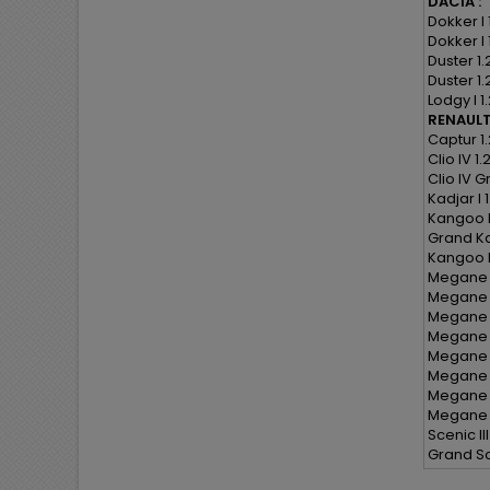
DACIA :
Dokker I 
Dokker I 
Duster 1.
Duster 1.
Lodgy I 1
RENAULT
Captur 1
Clio IV 1
Clio IV G
Kadjar I 
Kangoo II
Grand Kan
Kangoo Ex
Megane II
Megane G
Megane C
Megane C
Megane I
Megane I
Megane G
Megane G
Scenic II
Grand Sce