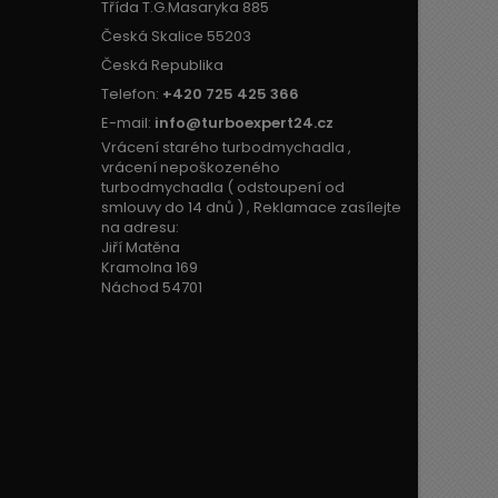
Třída T.G.Masaryka 885
Česká Skalice 55203
Česká Republika
Telefon:
+420 725 425 366
E-mail:
info@turboexpert24.cz
Vrácení starého turbodmychadla ,
vrácení nepoškozeného
turbodmychadla ( odstoupení od
smlouvy do 14 dnů ) , Reklamace zasílejte
na adresu:
Jiří Matěna
Kramolna 169
Náchod 54701