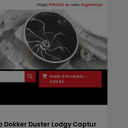
Vítejte,
Přihlásit se
nebo
Registrovat

shopping_cart
Košík:
0
Produkty -
0,00 Kč
o Dokker Duster Lodgy Captur