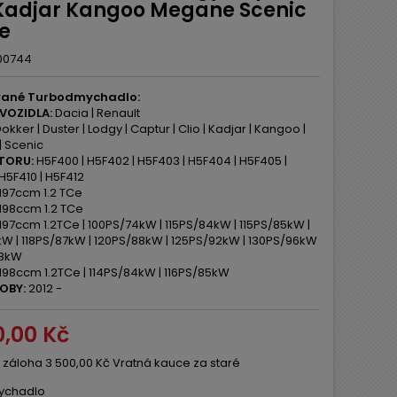
 Kadjar Kangoo Megane Scenic
Ce
00744
ané Turbodmychadlo:
VOZIDLA:
Dacia | Renault
okker | Duster | Lodgy | Captur | Clio | Kadjar | Kangoo |
 Scenic
TORU:
H5F400 | H5F402 | H5F403 | H5F404 | H5F405 |
H5F410 | H5F412
197ccm 1.2 TCe
198ccm 1.2 TCe
197ccm 1.2TCe | 100PS/74kW | 115PS/84kW | 115PS/85kW |
kW | 118PS/87kW | 120PS/88kW | 125PS/92kW | 130PS/96kW
98kW
198ccm 1.2TCe | 114PS/84kW | 116PS/85kW
OBY:
2012 -
0,00 Kč
 záloha 3 500,00 Kč Vratná kauce za staré
ychadlo