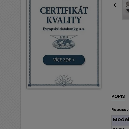

POPIS
Repasov
Mode