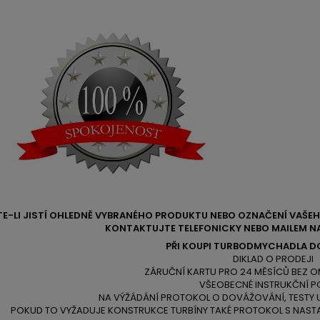
TE-LI JISTÍ OHLEDNĚ VYBRANÉHO PRODUKTU NEBO OZNAČENÍ VAŠ
KONTAKTUJTE TELEFONICKY NEBO MAILEM NA
PŘI KOUPI TURBODMYCHADLA D
DIKLAD O PRODEJI
ZÁRUČNÍ KARTU PRO 24 MĚSÍCŮ BEZ O
VŠEOBECNÉ INSTRUKČNÍ P
NA VÝŽÁDÁNÍ PROTOKOL O DOVÁŽOVÁNÍ, TESTY
POKUD TO VYŽADUJE KONSTRUKCE TURBÍNY TAKÉ PROTOKOL S NAST