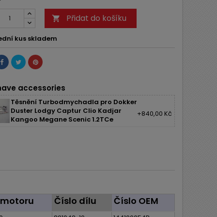
Přidat do košíku

ední kus skladem
ave accessories
Těsnění Turbodmychadla pro Dokker
Duster Lodgy Captur Clio Kadjar
+840,00 Kč
Kangoo Megane Scenic 1.2TCe
 motoru
Číslo dílu
Číslo OEM