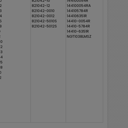
0
821042-10
144100054R
2
821042-12
144100054RA
3
821042-0010
144105784R
4
821042-0012
144106351R
5
821042-5010S
14410-0054R
8
821042-5012S
14410-5784R
0
14410-6351R
2
NGT1038LMSZ
00
02
03
04
05
08
0
2