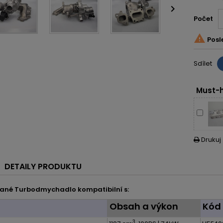

Počet

Posl
Sdílet
Must-h
Drukuj

DETAILY PRODUKTU
ané Turbodmychadlo kompatibilní s:
l
Obsah a výkon
Kód
3