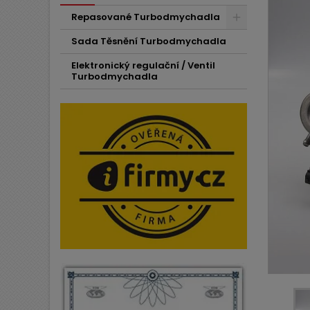
Repasované Turbodmychadla
Sada Těsnění Turbodmychadla
Elektronický regulační / Ventil
Turbodmychadla