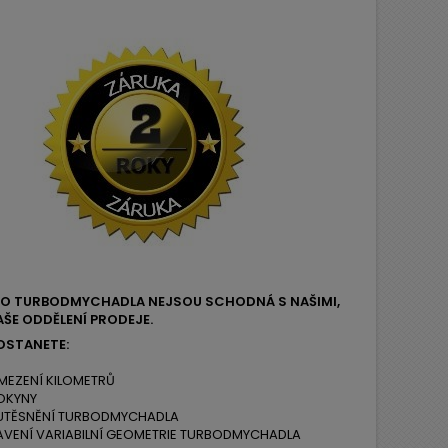
EHO TURBODMYCHADLA NEJSOU SCHODNÁ S NAŠIMI,
ŠE ODDĚLENÍ PRODEJE.
OSTANETE:
MEZENÍ KILOMETRŮ
OKYNY
 UTĚSNĚNÍ TURBODMYCHADLA
AVENÍ VARIABILNÍ GEOMETRIE TURBODMYCHADLA