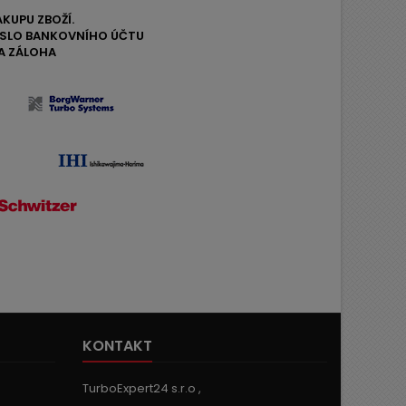
ÁKUPU ZBOŽÍ.
ČÍSLO BANKOVNÍHO ÚČTU
A ZÁLOHA
KONTAKT
TurboExpert24 s.r.o ,