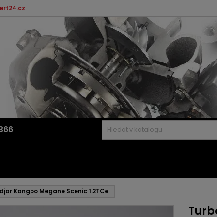
ert24.cz
366
adjar Kangoo Megane Scenic 1.2TCe
Turb