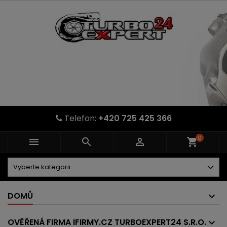
Telefon:
+420 725 425 366
0



shopping_cart
DOMŮ
OVĚŘENÁ FIRMA IFIRMY.CZ TURBOEXPERT24 S.R.O.