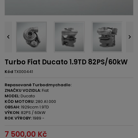


Turbo Fiat Ducato 1.9TD 82PS/60kW
Kód
TX000441
Repasované Turbodmychadlo:
ZNAČKU VOZIDLA:
Fiat
MODEL:
Ducato
KÓD MOTORU:
280 A1.000
OBSAH:
1929ccm 1.9TD
VÝKON:
82PS / 60kW
ROK VÝROBY:
1989 -
7 500,00 Kč