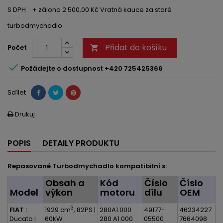
S DPH
+ záloha 2 500,00 Kč Vratná kauce za staré
turbodmychadlo
Přidat do košíku
Počet


Požádejte o dostupnost +420 725425366
Sdílet
Drukuj

POPIS
DETAILY PRODUKTU
Repasované Turbodmychadlo kompatibilní s:
Obsah a
Kód
Číslo
Číslo
Model
výkon
motoru
dílu
OEM
3
FIAT :
1929 cm
, 82PS |
280A1.000
49177-
46234227
Ducato I
60kW
280 A1.000
05500
7664098