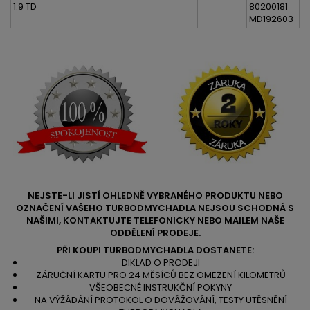
1.9 TD
80200181
MD192603
NEJSTE-LI JISTÍ OHLEDNĚ VYBRANÉHO PRODUKTU NEBO
OZNAČENÍ VAŠEHO TURBODMYCHADLA NEJSOU SCHODNÁ S
NAŠIMI, KONTAKTUJTE TELEFONICKY NEBO MAILEM NAŠE
ODDĚLENÍ PRODEJE.
PŘI KOUPI TURBODMYCHADLA DOSTANETE:
DIKLAD O PRODEJI
ZÁRUČNÍ KARTU PRO 24 MĚSÍCŮ BEZ OMEZENÍ KILOMETRŮ
VŠEOBECNÉ INSTRUKČNÍ POKYNY
NA VÝŽÁDÁNÍ PROTOKOL O DOVÁŽOVÁNÍ, TESTY UTĚSNĚNÍ