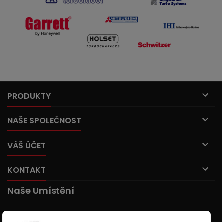

PRODUKTY

NAŠE SPOLEČNOST

VÁŠ ÚČET

KONTAKT
Naše Umístění