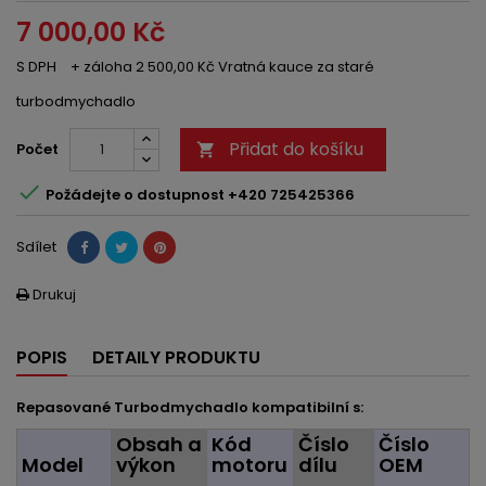
7 000,00 Kč
S DPH
+ záloha 2 500,00 Kč Vratná kauce za staré
turbodmychadlo
Přidat do košíku
Počet


Požádejte o dostupnost +420 725425366
Sdílet
Drukuj

POPIS
DETAILY PRODUKTU
Repasované Turbodmychadlo kompatibilní s:
Obsah a
Kód
Číslo
Číslo
Model
výkon
motoru
dílu
OEM