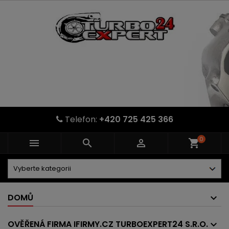
Telefon:
+420 725 425 366
0



shopping_cart
DOMŮ
OVĚŘENÁ FIRMA IFIRMY.CZ TURBOEXPERT24 S.R.O.