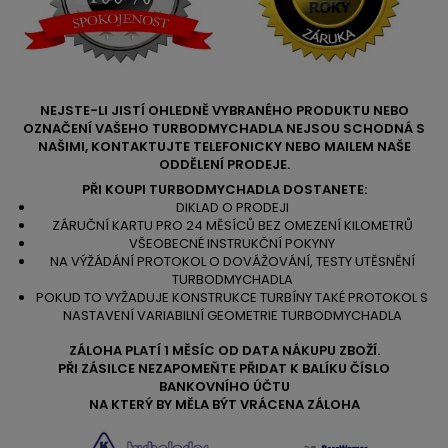
NEJSTE-LI JISTÍ OHLEDNĚ VYBRANÉHO PRODUKTU NEBO
OZNAČENÍ VAŠEHO TURBODMYCHADLA NEJSOU SCHODNÁ S
NAŠIMI, KONTAKTUJTE TELEFONICKY NEBO MAILEM NAŠE
ODDĚLENÍ PRODEJE.
PŘI KOUPI TURBODMYCHADLA DOSTANETE:
DIKLAD O PRODEJI
ZÁRUČNÍ KARTU PRO 24 MĚSÍCŮ BEZ OMEZENÍ KILOMETRŮ
VŠEOBECNÉ INSTRUKČNÍ POKYNY
NA VÝŽÁDÁNÍ PROTOKOL O DOVÁŽOVÁNÍ, TESTY UTĚSNĚNÍ
TURBODMYCHADLA
POKUD TO VYŽADUJE KONSTRUKCE TURBÍNY TAKÉ PROTOKOL S
NASTAVENÍ VARIABILNÍ GEOMETRIE TURBODMYCHADLA
ZÁLOHA PLATÍ 1 MĚSÍC OD DATA NÁKUPU ZBOŽÍ.
PŘI ZÁSILCE NEZAPOMEŇTE PŘIDAT K BALÍKU ČÍSLO
BANKOVNÍHO ÚČTU
NA KTERÝ BY MĚLA BÝT VRÁCENA ZÁLOHA