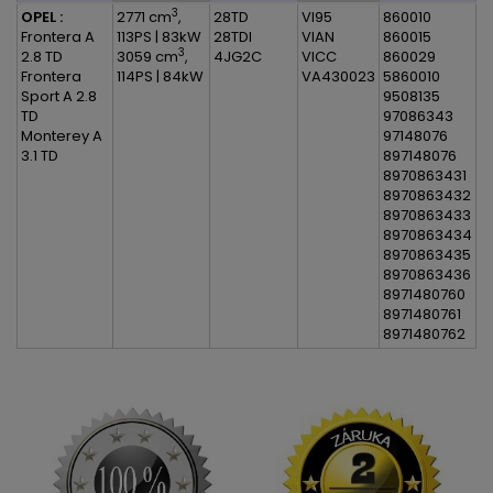
3
OPEL :
2771 cm
,
28TD
VI95
860010
Frontera A
113PS | 83kW
28TDI
VIAN
860015
3
2.8 TD
3059 cm
,
4JG2C
VICC
860029
Frontera
114PS | 84kW
VA430023
5860010
Sport A 2.8
9508135
TD
97086343
Monterey A
97148076
3.1 TD
897148076
8970863431
8970863432
8970863433
8970863434
8970863435
8970863436
8971480760
8971480761
8971480762