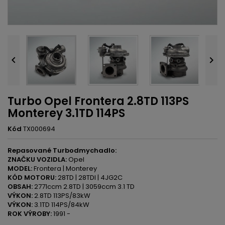


Turbo Opel Frontera 2.8TD 113PS
Monterey 3.1TD 114PS
Kód
TX000694
Repasované Turbodmychadlo:
ZNAČKU VOZIDLA:
Opel
MODEL:
Frontera | Monterey
KÓD MOTORU:
28TD | 28TDI | 4JG2C
OBSAH:
2771ccm 2.8TD | 3059ccm 3.1 TD
VÝKON:
2.8TD 113PS/83kW
VÝKON:
3.1TD 114PS/84kW
ROK VÝROBY:
1991 -