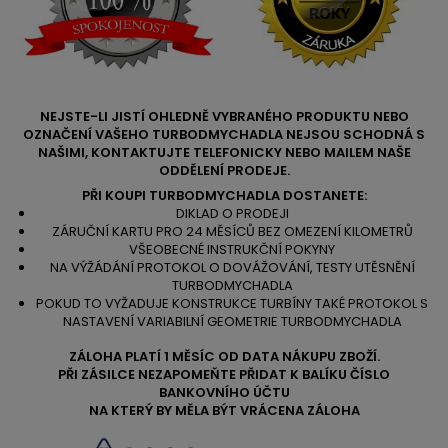
NEJSTE-LI JISTÍ OHLEDNĚ VYBRANÉHO PRODUKTU NEBO
OZNAČENÍ VAŠEHO TURBODMYCHADLA NEJSOU SCHODNÁ S
NAŠIMI, KONTAKTUJTE TELEFONICKY NEBO MAILEM NAŠE
ODDĚLENÍ PRODEJE.
PŘI KOUPI TURBODMYCHADLA DOSTANETE:
DIKLAD O PRODEJI
ZÁRUČNÍ KARTU PRO 24 MĚSÍCŮ BEZ OMEZENÍ KILOMETRŮ
VŠEOBECNÉ INSTRUKČNÍ POKYNY
NA VÝŽÁDÁNÍ PROTOKOL O DOVÁŽOVÁNÍ, TESTY UTĚSNĚNÍ
TURBODMYCHADLA
POKUD TO VYŽADUJE KONSTRUKCE TURBÍNY TAKÉ PROTOKOL S
NASTAVENÍ VARIABILNÍ GEOMETRIE TURBODMYCHADLA
ZÁLOHA PLATÍ 1 MĚSÍC OD DATA NÁKUPU ZBOŽÍ.
PŘI ZÁSILCE NEZAPOMEŇTE PŘIDAT K BALÍKU ČÍSLO
BANKOVNÍHO ÚČTU
NA KTERÝ BY MĚLA BÝT VRÁCENA ZÁLOHA