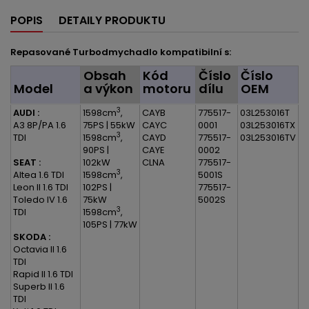
POPIS
DETAILY PRODUKTU
Repasované Turbodmychadlo kompatibilní s:
Obsah
Kód
Číslo
Číslo
Model
a výkon
motoru
dílu
OEM
3
AUDI :
1598cm
,
CAYB
775517-
03L253016T
A3 8P/PA 1.6
75PS | 55kW
CAYC
0001
03L253016TX
3
TDI
1598cm
,
CAYD
775517-
03L253016TV
90PS |
CAYE
0002
SEAT :
102kW
CLNA
775517-
3
Altea 1.6 TDI
1598cm
,
5001S
Leon II 1.6 TDI
102PS |
775517-
Toledo IV 1.6
75kW
5002S
3
TDI
1598cm
,
105PS | 77kW
SKODA :
Octavia II 1.6
TDI
Rapid II 1.6 TDI
Superb II 1.6
TDI