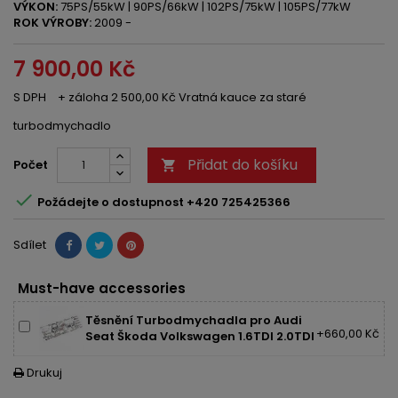
VÝKON:
75PS/55kW | 90PS/66kW | 102PS/75kW | 105PS/77kW
ROK VÝROBY:
2009 -
7 900,00 Kč
S DPH
+ záloha 2 500,00 Kč Vratná kauce za staré
turbodmychadlo
Přidat do košíku
Počet


Požádejte o dostupnost +420 725425366
Sdílet
Must-have accessories
Těsnění Turbodmychadla pro Audi
+660,00 Kč
Seat Škoda Volkswagen 1.6TDI 2.0TDI
Drukuj
