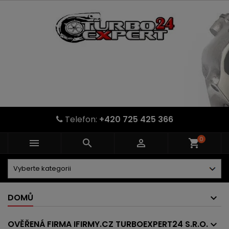
Telefon:
+420 725 425 366
0



shopping_cart
DOMŮ
OVĚŘENÁ FIRMA IFIRMY.CZ TURBOEXPERT24 S.R.O.