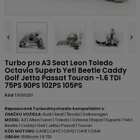


Turbo pro A3 Seat Leon Toledo
Octavia Superb Yeti Beetle Caddy
Golf Jetta Passat Touran -1.6 TDI
75PS 90PS 102PS 105PS
Kód
TX000201
Repasované Turbodmychadlo kompatibilní s:
ZNAČKU VOZIDLA:
Audi | Seat | Škoda | Volkswagen
MODEL:
A3 | Altea | Leon | Toledo | Octavia | Rapid | Superb | Yeti |
Beetle | Caddy | Golf | Jetta | Passat | Touran
KÓD MOTORU:
CAYB | CAYC | CAYD | CAYE | CLNA
OBSAH:
1598ccm 1.6 TDI