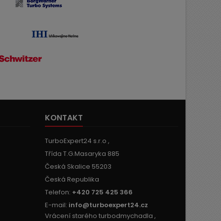
KONTAKT
TurboExpert24 s.r.o ,
Třída T.G.Masaryka 885
Česká Skalice 55203
Česká Republika
Telefon:
+420 725 425 366
E-mail:
info@turboexpert24.cz
Vrácení starého turbodmychadla ,