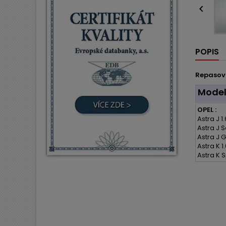

POPIS
Repasov
Mode
OPEL :
Astra J 1
Astra J 
Astra J G
Astra K 1
Astra K S