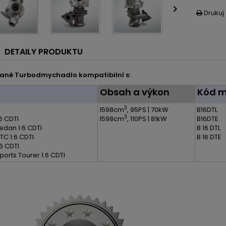

Drukuj

DETAILY PRODUKTU
ané Turbodmychadlo kompatibilní s:
l
Obsah a výkon
Kód m
3
1598cm
, 95PS | 70kW
B16DTL
3
.6 CDTI
1598cm
, 110PS | 81kW
B16DTE
Sedan 1.6 CDTI
B 16 DTL
TC 1.6 CDTI
B 16 DTE
.6 CDTI
ports Tourer 1.6 CDTI