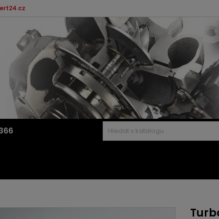
ert24.cz
366
Turbo