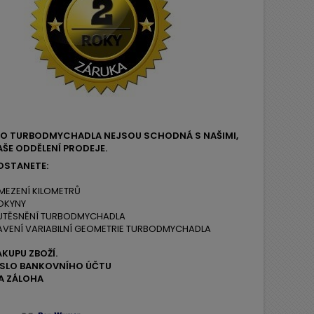
EHO TURBODMYCHADLA NEJSOU SCHODNÁ S NAŠIMI,
ŠE ODDĚLENÍ PRODEJE.
OSTANETE:
MEZENÍ KILOMETRŮ
OKYNY
 UTĚSNĚNÍ TURBODMYCHADLA
AVENÍ VARIABILNÍ GEOMETRIE TURBODMYCHADLA
ÁKUPU ZBOŽÍ.
ČÍSLO BANKOVNÍHO ÚČTU
A ZÁLOHA