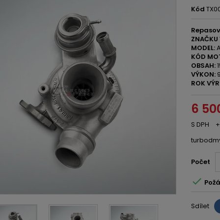
Kód
TX0
Repasov
ZNAČKU 
MODEL:
A
KÓD MO
OBSAH:
1
VÝKON:
9
ROK VÝR
6 50
S DPH
+
turbodm
Počet

Požá
Sdílet