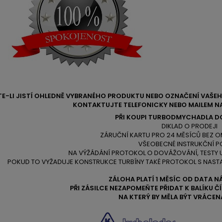
TE-LI JISTÍ OHLEDNĚ VYBRANÉHO PRODUKTU NEBO OZNAČENÍ VAŠ
KONTAKTUJTE TELEFONICKY NEBO MAILEM NA
PŘI KOUPI TURBODMYCHADLA D
DIKLAD O PRODEJI
ZÁRUČNÍ KARTU PRO 24 MĚSÍCŮ BEZ O
VŠEOBECNÉ INSTRUKČNÍ P
NA VÝŽÁDÁNÍ PROTOKOL O DOVÁŽOVÁNÍ, TESTY
POKUD TO VYŽADUJE KONSTRUKCE TURBÍNY TAKÉ PROTOKOL S NAST
ZÁLOHA PLATÍ 1 MĚSÍC OD DATA N
PŘI ZÁSILCE NEZAPOMEŇTE PŘIDAT K BALÍKU 
NA KTERÝ BY MĚLA BÝT VRÁCEN