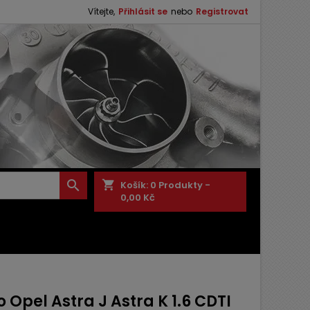
Vítejte,
Přihlásit se
nebo
Registrovat

shopping_cart
Košík:
0
Produkty -
0,00 Kč
 Opel Astra J Astra K 1.6 CDTI