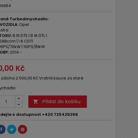
00684
ané Turbodmychadlo:
VOZIDLA:
Opel
stra
TORU:
B 16 DTE | B 16 DTL 1
598ccm | 1.6 CDTI
5PS/70kW | 110PS/81kW
OBY:
2014 -
0,00 Kč
 záloha 2 500,00 Kč Vratná kauce za staré
ychadlo
Přidat do košíku

dejte o dostupnost +420 725425366