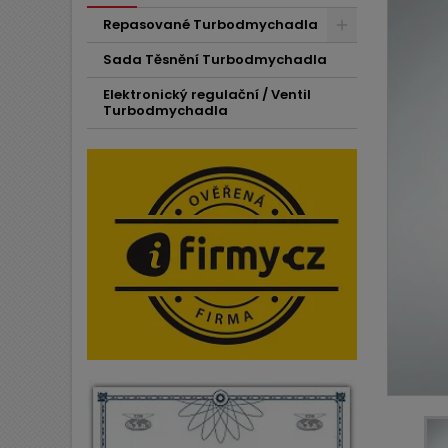
Repasované Turbodmychadla
Sada Těsnění Turbodmychadla
Elektronický regulační / Ventil
Turbodmychadla