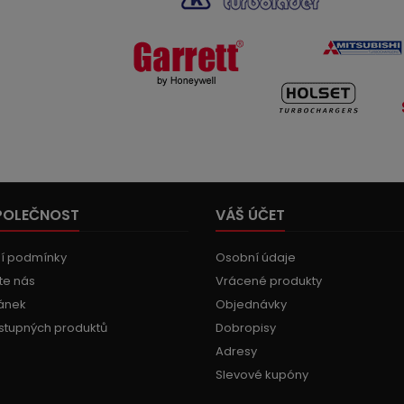
POLEČNOST
VÁŠ ÚČET
í podmínky
Osobní údaje
te nás
Vrácené produkty
ánek
Objednávky
stupných produktů
Dobropisy
Adresy
Slevové kupóny