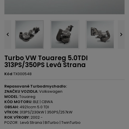


Turbo VW Touareg 5.0TDI
313PS/350PS Levá Strana
Kód
TX000548
Repasované Turbodmychadlo:
ZNAČKU VOZIDLA:
Volkswagen
MODEL:
Touareg
KÓD MOTORU:
BLE | CBWA
OBSAH:
4921ccm 5.0 TDI
VÝKON:
313PS/230kW | 350PS/257kW
ROK VÝROBY:
2002 -
POZOR : Levá Strana | BiTurbo | TwinTurbo