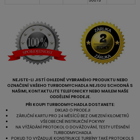
5007S
NEJSTE-LI JISTÍ OHLEDNĚ VYBRANÉHO PRODUKTU NEBO
OZNAČENÍ VAŠEHO TURBODMYCHADLA NEJSOU SCHODNÁ S
NAŠIMI, KONTAKTUJTE TELEFONICKY NEBO MAILEM NAŠE
ODDĚLENÍ PRODEJE.
PŘI KOUPI TURBODMYCHADLA DOSTANETE:
DIKLAD O PRODEJI
ZÁRUČNÍ KARTU PRO 24 MĚSÍCŮ BEZ OMEZENÍ KILOMETRŮ
VŠEOBECNÉ INSTRUKČNÍ POKYNY
NA VÝŽÁDÁNÍ PROTOKOL O DOVÁŽOVÁNÍ, TESTY UTĚSNĚNÍ
TURBODMYCHADLA
POKUD TO VYŽADUJE KONSTRUKCE TURBÍNY TAKÉ PROTOKOL S