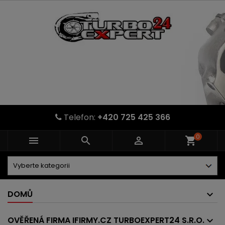
Telefon:
+420 725 425 366
0



shopping_cart
DOMŮ
OVĚŘENÁ FIRMA IFIRMY.CZ TURBOEXPERT24 S.R.O.