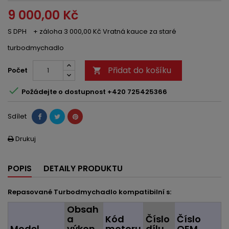
9 000,00 Kč
S DPH
+ záloha 3 000,00 Kč Vratná kauce za staré
turbodmychadlo
Přidat do košíku
Počet


Požádejte o dostupnost +420 725425366
Sdílet
Drukuj

POPIS
DETAILY PRODUKTU
Repasované Turbodmychadlo kompatibilní s:
Obsah
a
Kód
Číslo
Číslo
Model
výkon
motoru
dílu
OEM