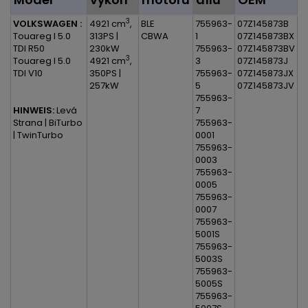
3
VOLKSWAGEN :
4921 cm
,
BLE
755963-
07Z145873B
Touareg I 5.0
313PS |
CBWA
1
07Z145873BX
TDI R50
230kW
755963-
07Z145873BV
3
Touareg I 5.0
4921 cm
,
3
07Z145873J
TDI V10
350PS |
755963-
07Z145873JX
257kW
5
07Z145873JV
755963-
HINWEIS:
Levá
7
Strana | BiTurbo
755963-
| TwinTurbo
0001
755963-
0003
755963-
0005
755963-
0007
755963-
5001S
755963-
5003S
755963-
5005S
755963-