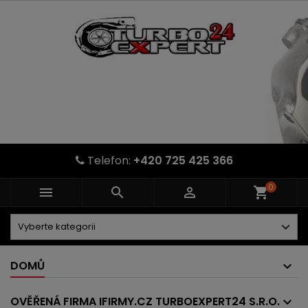
Telefon:
+420 725 425 366
0



shopping_cart
DOMŮ
OVĚŘENÁ FIRMA IFIRMY.CZ TURBOEXPERT24 S.R.O.