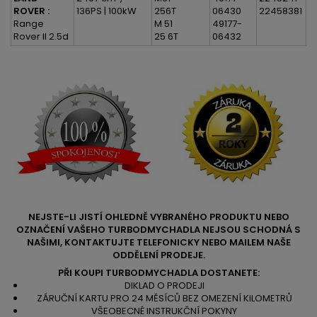
ROVER :
136PS | 100kW
256T
06430
22458381
Range
M 51
49177-
Rover II 2.5d
25 6T
06432
NEJSTE-LI JISTÍ OHLEDNĚ VYBRANÉHO PRODUKTU NEBO
OZNAČENÍ VAŠEHO TURBODMYCHADLA NEJSOU SCHODNÁ S
NAŠIMI, KONTAKTUJTE TELEFONICKY NEBO MAILEM NAŠE
ODDĚLENÍ PRODEJE.
PŘI KOUPI TURBODMYCHADLA DOSTANETE:
DIKLAD O PRODEJI
ZÁRUČNÍ KARTU PRO 24 MĚSÍCŮ BEZ OMEZENÍ KILOMETRŮ
VŠEOBECNÉ INSTRUKČNÍ POKYNY