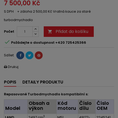
7 500,00 Kč
S DPH
+ záloha 2 500,00 Kč Vratná kauce za staré
turbodmychadlo
Přidat do košíku
Počet


Požádejte o dostupnost +420 725425366
Sdílet
Drukuj

POPIS
DETAILY PRODUKTU
Repasované Turbodmychadlo kompatibilní s:
Obsah a
Kód
Číslo
Číslo
Model
výkon
motoru
dílu
OEM
3
LAND
2497 cm
,
M51
49177-
2245241