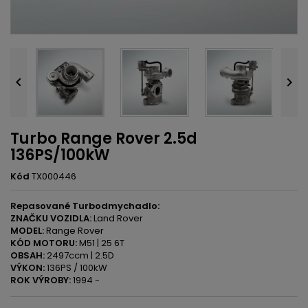


Turbo Range Rover 2.5d
136PS/100kW
Kód
TX000446
Repasované Turbodmychadlo:
ZNAČKU VOZIDLA:
Land Rover
MODEL:
Range Rover
KÓD MOTORU:
M51 | 25 6T
OBSAH:
2497ccm | 2.5D
VÝKON:
136PS / 100kW
ROK VÝROBY:
1994 -