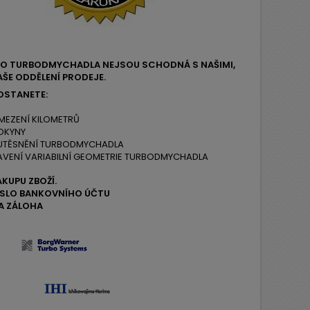
EHO TURBODMYCHADLA NEJSOU SCHODNÁ S NAŠIMI,
ŠE ODDĚLENÍ PRODEJE.
OSTANETE:
MEZENÍ KILOMETRŮ
OKYNY
 UTĚSNĚNÍ TURBODMYCHADLA
AVENÍ VARIABILNÍ GEOMETRIE TURBODMYCHADLA
ÁKUPU ZBOŽÍ.
ČÍSLO BANKOVNÍHO ÚČTU
A ZÁLOHA