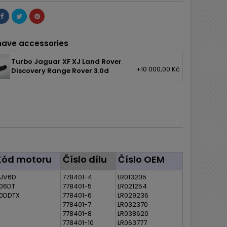
ave accessories
Turbo Jaguar XF XJ Land Rover
+10 000,00 Kč
Discovery Range Rover 3.0d
Kód motoru
Číslo dílu
Číslo OEM
JV6D
778401-4
LR013205
06DT
778401-5
LR021254
0DDTX
778401-6
LR029236
778401-7
LR032370
778401-8
LR038620
778401-10
LR063777