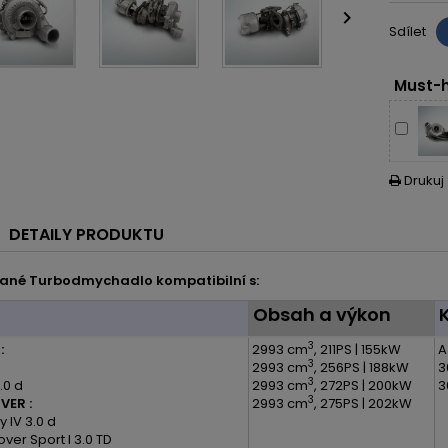

Sdílet
Must-h
Drukuj

DETAILY PRODUKTU
ané Turbodmychadlo kompatibilní s:
l
Obsah a výkon
3
:
2993 cm
, 211PS | 155kW
A
3
2993 cm
, 256PS | 188kW
3
3
.0 d
2993 cm
, 272PS | 200kW
3
3
VER :
2993 cm
, 275PS | 202kW
 IV 3.0 d
ver Sport I 3.0 TD