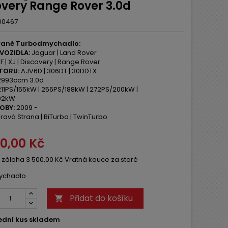
overy Range Rover 3.0d
00467
ané Turbodmychadlo:
VOZIDLA:
Jaguar | Land Rover
F | XJ | Discovery | Range Rover
TORU:
AJV6D | 306DT | 30DDTX
993ccm 3.0d
11PS/155kW | 256PS/188kW | 272PS/200kW |
02kW
OBY:
2009 -
ravá Strana | BiTurbo | TwinTurbo
00,00 Kč
 záloha 3 500,00 Kč Vratná kauce za staré
ychadlo
Přidat do košíku

ední kus skladem