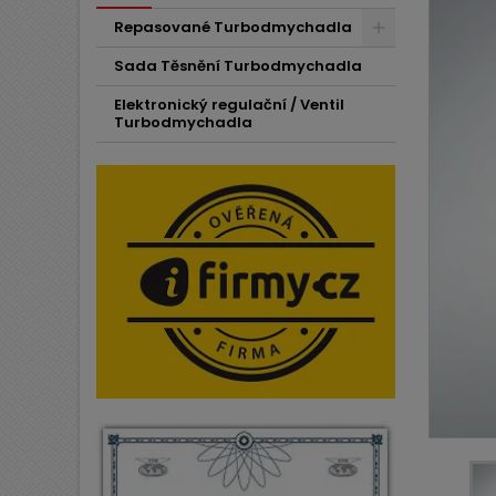
Repasované Turbodmychadla
Sada Těsnění Turbodmychadla
Elektronický regulační / Ventil
Turbodmychadla