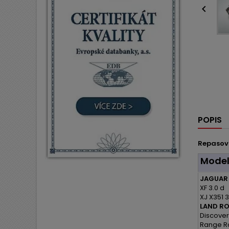

POPIS
Repasov
Mode
JAGUAR 
XF 3.0 d
XJ X351 3
LAND RO
Discovery
Range Ro