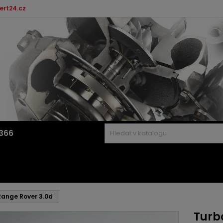
ert24.cz
366
Range Rover 3.0d
Turb