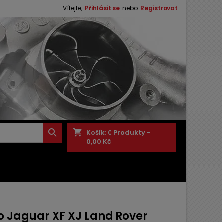
Vítejte,
Přihlásit se
nebo
Registrovat

shopping_cart
Košík:
0
Produkty -
0,00 Kč
o Jaguar XF XJ Land Rover