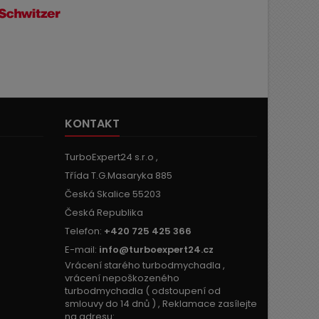
KONTAKT
TurboExpert24 s.r.o ,
Třída T.G.Masaryka 885
Česká Skalice 55203
Česká Republika
Telefon:
+420 725 425 366
E-mail:
info@turboexpert24.cz
Vrácení starého turbodmychadla ,
vrácení nepoškozeného
turbodmychadla ( odstoupení od
smlouvy do 14 dnů ) , Reklamace zasílejte
na adresu: