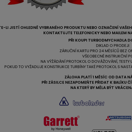
TE-LI JISTÍ OHLEDNĚ VYBRANÉHO PRODUKTU NEBO OZNAČENÍ VAŠ
KONTAKTUJTE TELEFONICKY NEBO MAILEM NA
PŘI KOUPI TURBODMYCHADLA D
DIKLAD O PRODEJI
ZÁRUČNÍ KARTU PRO 24 MĚSÍCŮ BEZ O
VŠEOBECNÉ INSTRUKČNÍ P
NA VÝŽÁDÁNÍ PROTOKOL O DOVÁŽOVÁNÍ, TESTY
POKUD TO VYŽADUJE KONSTRUKCE TURBÍNY TAKÉ PROTOKOL S NAST
ZÁLOHA PLATÍ 1 MĚSÍC OD DATA N
PŘI ZÁSILCE NEZAPOMEŇTE PŘIDAT K BALÍKU 
NA KTERÝ BY MĚLA BÝT VRÁCEN