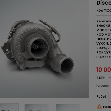
Disc
Kód
TX0
Repasov
ZNAČKU 
MODEL:
X
KÓD MO
OBSAH:
2
VÝKON:
2
275PS/2
ROK VÝR
POZOR: P
10 0
S DPH
+
turbodm
Počet

Posl