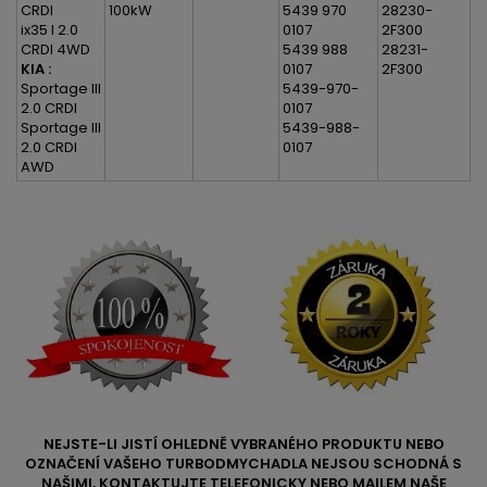
CRDI
100kW
5439 970
28230-
ix35 I 2.0
0107
2F300
CRDI 4WD
5439 988
28231-
KIA :
0107
2F300
Sportage III
5439-970-
2.0 CRDI
0107
Sportage III
5439-988-
2.0 CRDI
0107
AWD
NEJSTE-LI JISTÍ OHLEDNĚ VYBRANÉHO PRODUKTU NEBO
OZNAČENÍ VAŠEHO TURBODMYCHADLA NEJSOU SCHODNÁ S
NAŠIMI, KONTAKTUJTE TELEFONICKY NEBO MAILEM NAŠE