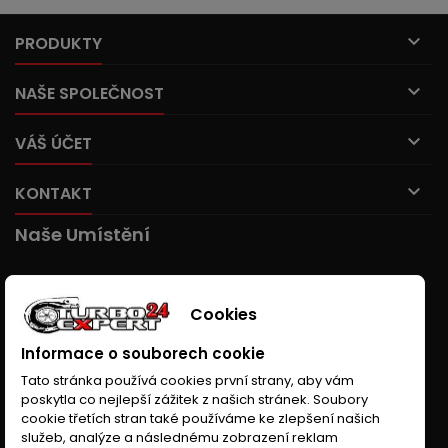

PRODUKTY

NAŠE SPOLEČNOST

VÁŠ ÚČET

KONTAKT
Naše Umístění
Cookies
Informace o souborech cookie
Tato stránka používá cookies první strany, aby vám
poskytla co nejlepší zážitek z našich stránek. Soubory
cookie třetích stran také používáme ke zlepšení našich
služeb, analýze a následnému zobrazení reklam