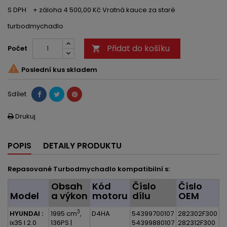
S DPH
+ záloha 4 500,00 Kč Vratná kauce za staré
turbodmychadlo
Přidat do košíku
Počet


Poslední kus skladem
Sdílet
Drukuj

POPIS
DETAILY PRODUKTU
Repasované Turbodmychadlo kompatibilní s:
Obsah
Kód
Číslo
Číslo
Model
a výkon
motoru
dílu
OEM
3
HYUNDAI :
1995 cm
,
D4HA
54399700107
282302F300
ix35 I 2.0
136PS |
54399880107
282312F300