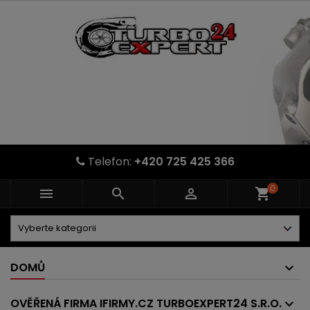
Telefon:
+420 725 425 366
0



shopping_cart
DOMŮ
OVĚŘENÁ FIRMA IFIRMY.CZ TURBOEXPERT24 S.R.O.