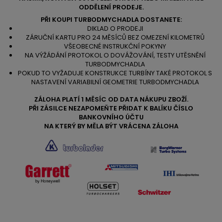
ODDĚLENÍ PRODEJE.
PŘI KOUPI TURBODMYCHADLA DOSTANETE:
DIKLAD O PRODEJI
ZÁRUČNÍ KARTU PRO 24 MĚSÍCŮ BEZ OMEZENÍ KILOMETRŮ
VŠEOBECNÉ INSTRUKČNÍ POKYNY
NA VÝŽÁDÁNÍ PROTOKOL O DOVÁŽOVÁNÍ, TESTY UTĚSNĚNÍ
TURBODMYCHADLA
POKUD TO VYŽADUJE KONSTRUKCE TURBÍNY TAKÉ PROTOKOL S
NASTAVENÍ VARIABILNÍ GEOMETRIE TURBODMYCHADLA
ZÁLOHA PLATÍ 1 MĚSÍC OD DATA NÁKUPU ZBOŽÍ.
PŘI ZÁSILCE NEZAPOMEŇTE PŘIDAT K BALÍKU ČÍSLO
BANKOVNÍHO ÚČTU
NA KTERÝ BY MĚLA BÝT VRÁCENA ZÁLOHA