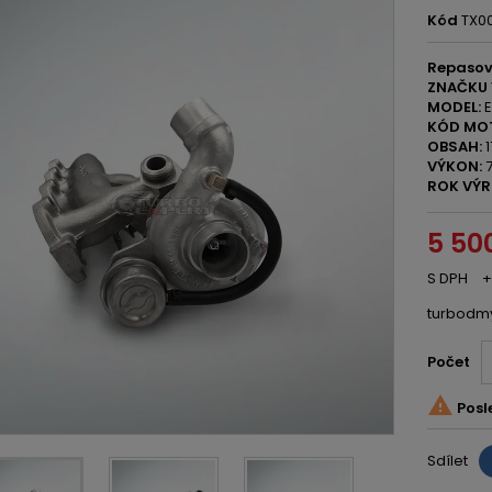
Kód
TX0
Repasov
ZNAČKU 
MODEL:
E
KÓD MO
OBSAH:
1
VÝKON:
7
ROK VÝR
5 50
S DPH
+
turbodm
Počet

Posl
Sdílet