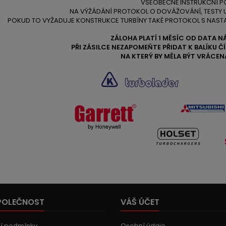
VŠEOBECNÉ INSTRUKČNÍ P
NA VÝŽÁDÁNÍ PROTOKOL O DOVÁŽOVÁNÍ, TESTY
POKUD TO VYŽADUJE KONSTRUKCE TURBÍNY TAKÉ PROTOKOL S NAST
ZÁLOHA PLATÍ 1 MĚSÍC OD DATA N
PŘI ZÁSILCE NEZAPOMEŇTE PŘIDAT K BALÍKU 
NA KTERÝ BY MĚLA BÝT VRÁCEN
POLEČNOST
VÁŠ ÚČET
í podmínky
Osobní údaje