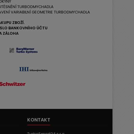
OKYNY
 UTĚSNĚNÍ TURBODMYCHADLA
AVENÍ VARIABILNÍ GEOMETRIE TURBODMYCHADLA
ÁKUPU ZBOŽÍ.
ČÍSLO BANKOVNÍHO ÚČTU
A ZÁLOHA
KONTAKT
TurboExpert24 s.r.o ,