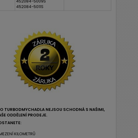
452084-5009S
452084-5011S
EHO TURBODMYCHADLA NEJSOU SCHODNÁ S NAŠIMI,
ŠE ODDĚLENÍ PRODEJE.
OSTANETE:
MEZENÍ KILOMETRŮ