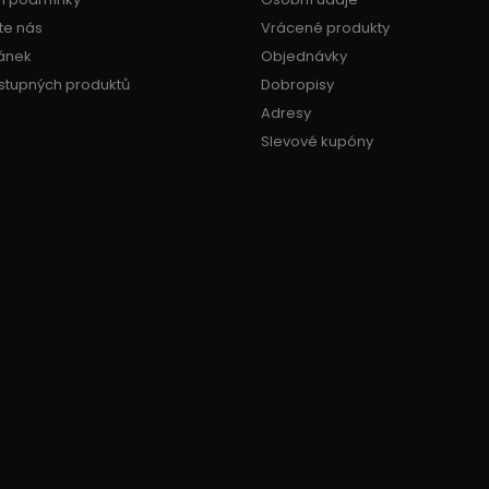
te nás
Vrácené produkty
ánek
Objednávky
stupných produktů
Dobropisy
Adresy
Slevové kupóny