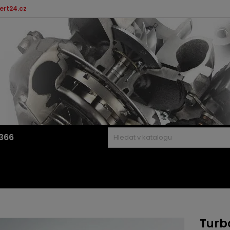
ert24.cz
366
Turb