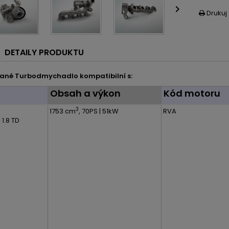

Drukuj

DETAILY PRODUKTU
ané Turbodmychadlo kompatibilní s:
l
Obsah a výkon
Kód motoru
3
1753 cm
, 70PS | 51kW
RVA
 1.8 TD