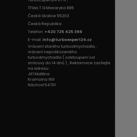
Třída T.G.Masaryka 885
Česká Skalice 55203
Česká Republika
Telefon:
+420 725 425 366
E-mail:
info@turboexpert24.cz
Vrácení starého turbodmychadla ,
vrácení nepoškozeného
turbodmychadla ( odstoupení od
smlouvy do 14 dnů ) , Reklamace zasílejte
na adresu:
Jiří Matěna
Kramolna 169
Náchod 54701