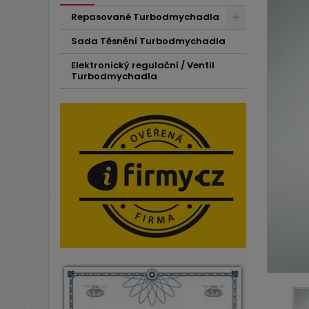
Repasované Turbodmychadla
Sada Těsnění Turbodmychadla
Elektronický regulační / Ventil
Turbodmychadla