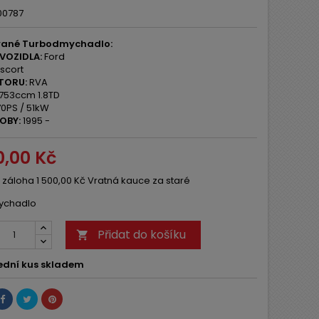
00787
ané Turbodmychadlo:
VOZIDLA:
Ford
scort
TORU:
RVA
753ccm 1.8TD
0PS / 51kW
OBY:
1995 -
0,00 Kč
 záloha 1 500,00 Kč Vratná kauce za staré
ychadlo
Přidat do košíku

ední kus skladem