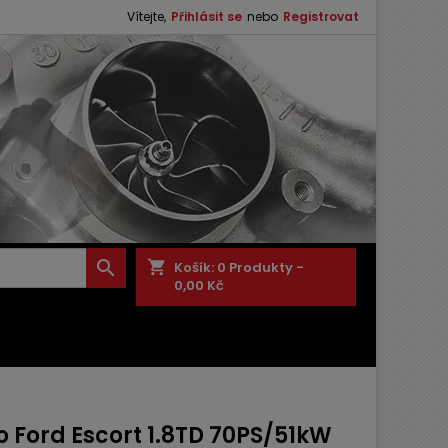
Vítejte,
Přihlásit se
nebo
Registrovat

shopping_cart
Košík:
0
Produkty -
0,00 Kč
o Ford Escort 1.8TD 70PS/51kW