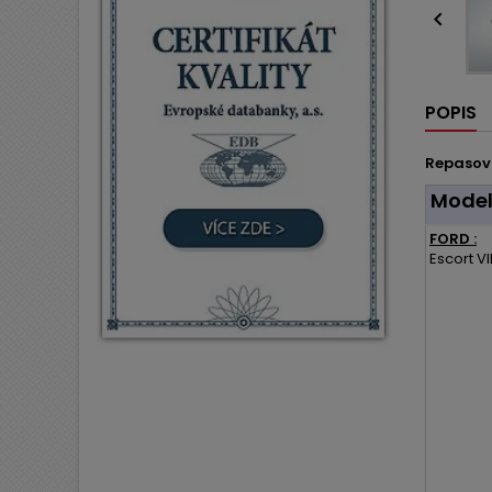

POPIS
Repasov
Mode
FORD :
Escort VII