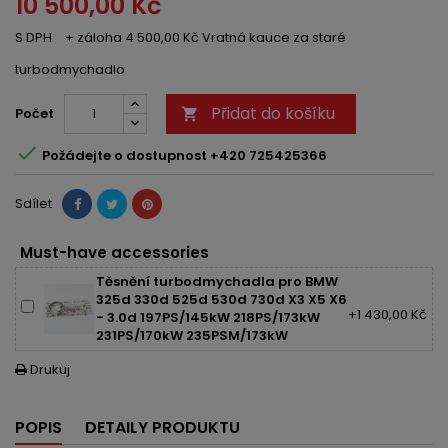
10 500,00 Kč
S DPH
+ záloha 4 500,00 Kč Vratná kauce za staré
turbodmychadlo
Přidat do košíku
Počet


Požádejte o dostupnost +420 725425366
Sdílet
Must-have accessories
Těsnění turbodmychadla pro BMW
325d 330d 525d 530d 730d X3 X5 X6
+1 430,00 Kč
- 3.0d 197PS/145kW 218PS/173kW
231PS/170kW 235PSM/173kW
Drukuj

POPIS
DETAILY PRODUKTU