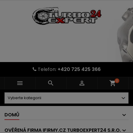
Telefon:
+420 725 425 366
0



shopping_cart
DOMŮ
OVĚŘENÁ FIRMA IFIRMY.CZ TURBOEXPERT24 S.R.O.