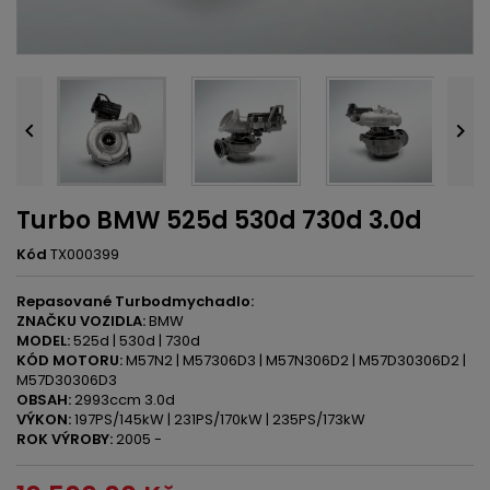


Turbo BMW 525d 530d 730d 3.0d
Kód
TX000399
Repasované Turbodmychadlo:
ZNAČKU VOZIDLA:
BMW
MODEL:
525d | 530d | 730d
KÓD MOTORU:
M57N2 | M57306D3 | M57N306D2 | M57D30306D2 |
M57D30306D3
OBSAH:
2993ccm 3.0d
VÝKON:
197PS/145kW | 231PS/170kW | 235PS/173kW
ROK VÝROBY:
2005 -