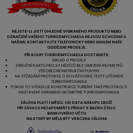
NEJSTE-LI JISTÍ OHLEDNĚ VYBRANÉHO PRODUKTU NEBO
OZNAČENÍ VAŠEHO TURBODMYCHADLA NEJSOU SCHODNÁ S
NAŠIMI, KONTAKTUJTE TELEFONICKY NEBO MAILEM NAŠE
ODDĚLENÍ PRODEJE.
PŘI KOUPI TURBODMYCHADLA DOSTANETE:
DIKLAD O PRODEJI
ZÁRUČNÍ KARTU PRO 24 MĚSÍCŮ BEZ OMEZENÍ KILOMETRŮ
VŠEOBECNÉ INSTRUKČNÍ POKYNY
NA VÝŽÁDÁNÍ PROTOKOL O DOVÁŽOVÁNÍ, TESTY UTĚSNĚNÍ
TURBODMYCHADLA
POKUD TO VYŽADUJE KONSTRUKCE TURBÍNY TAKÉ PROTOKOL S
NASTAVENÍ VARIABILNÍ GEOMETRIE TURBODMYCHADLA
ZÁLOHA PLATÍ 1 MĚSÍC OD DATA NÁKUPU ZBOŽÍ.
PŘI ZÁSILCE NEZAPOMEŇTE PŘIDAT K BALÍKU ČÍSLO
BANKOVNÍHO ÚČTU
NA KTERÝ BY MĚLA BÝT VRÁCENA ZÁLOHA