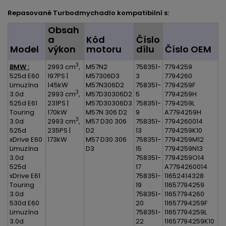
Repasované Turbodmychadlo kompatibilní s:
Obsah
a
Kód
Číslo
Model
výkon
motoru
dílu
Číslo OEM
3
BMW :
2993 cm
,
M57N2
758351-
7794259
525d E60
197PS |
M57306D3
3
7794260
Limuzína
145kW
M57N306D2
758351-
7794259F
3
3.0d
2993 cm
,
M57D30306D2
5
7794259H
525d E61
231PS |
M57D30306D3
758351-
7794259L
Touring
170kW
M57N 306 D2
9
A7794259H
3
3.0d
2993 cm
,
M57 D30 306
758351-
7794260014
525d
235PS |
D2
13
7794259K10
xDrive E60
173kW
M57 D30 306
758351-
7794259M12
Limuzína
D3
15
7794259N13
3.0d
758351-
7794259O14
525d
17
A7794260014
xDrive E61
758351-
11652414328
Touring
19
11657794259
3.0d
758351-
11657794260
530d E60
20
11657794259F
Limuzína
758351-
11657794259L
3.0d
22
11657794259K10