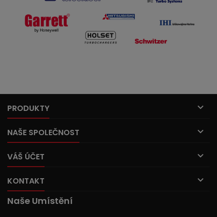

PRODUKTY

NAŠE SPOLEČNOST

VÁŠ ÚČET

KONTAKT
Naše Umístění