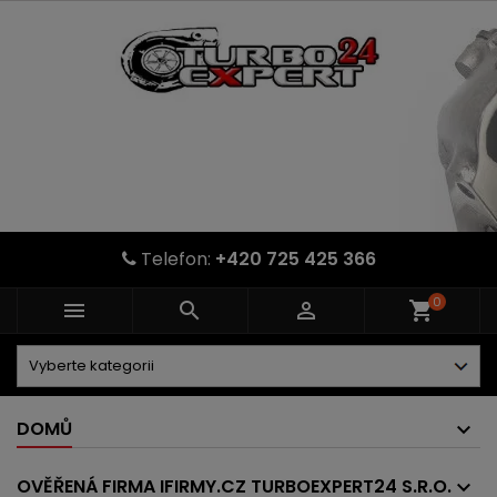
Telefon:
+420 725 425 366
0



shopping_cart
DOMŮ
OVĚŘENÁ FIRMA IFIRMY.CZ TURBOEXPERT24 S.R.O.