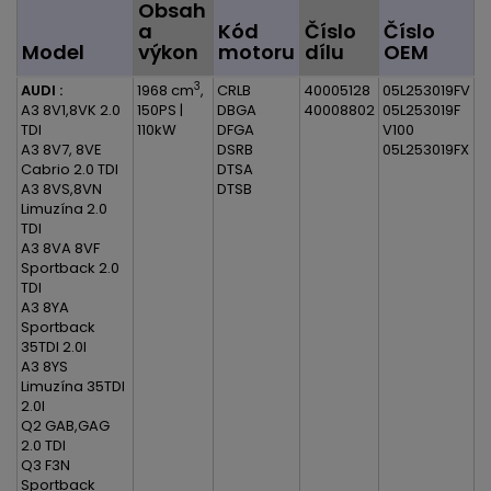
Obsah
a
Kód
Číslo
Číslo
Model
výkon
motoru
dílu
OEM
3
AUDI :
1968 cm
,
CRLB
40005128
05L253019FV
A3 8V1,8VK 2.0
150PS |
DBGA
40008802
05L253019F
TDI
110kW
DFGA
V100
A3 8V7, 8VE
DSRB
05L253019FX
Cabrio 2.0 TDI
DTSA
A3 8VS,8VN
DTSB
Limuzína 2.0
TDI
A3 8VA 8VF
Sportback 2.0
TDI
A3 8YA
Sportback
35TDI 2.0l
A3 8YS
Limuzína 35TDI
2.0l
Q2 GAB,GAG
2.0 TDI
Q3 F3N
Sportback