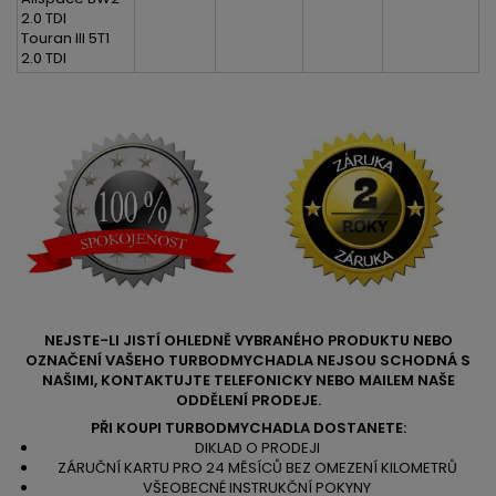
2.0 TDI
Touran III 5T1
2.0 TDI
NEJSTE-LI JISTÍ OHLEDNĚ VYBRANÉHO PRODUKTU NEBO
OZNAČENÍ VAŠEHO TURBODMYCHADLA NEJSOU SCHODNÁ S
NAŠIMI, KONTAKTUJTE TELEFONICKY NEBO MAILEM NAŠE
ODDĚLENÍ PRODEJE.
PŘI KOUPI TURBODMYCHADLA DOSTANETE:
DIKLAD O PRODEJI
ZÁRUČNÍ KARTU PRO 24 MĚSÍCŮ BEZ OMEZENÍ KILOMETRŮ
VŠEOBECNÉ INSTRUKČNÍ POKYNY