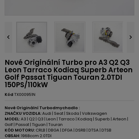


Nové Originální Turbo pro A3 Q2 Q3
Leon Tarraco Kodiaq Superb Arteon
Golf Passat Tiguan Touran 2.0TDI
150PS/110kW
Kód
TX000951N
Nové Originální Turbodmychadlo :
ZNAČKU VOZIDLA:
Audi | Seat | Skoda | Volkswagen
MODEL:
A3 | Q2 | Q3 | Leon | Tarraco | Kodiaq | Superb | Arteon |
Golf | Passat | Tiguan | Touran
KÓD MOTORU:
CRLB | DBGA | DFGA | DSRB | DTSA | DTSB
OBSAH:
1968ccm 2.0TDI