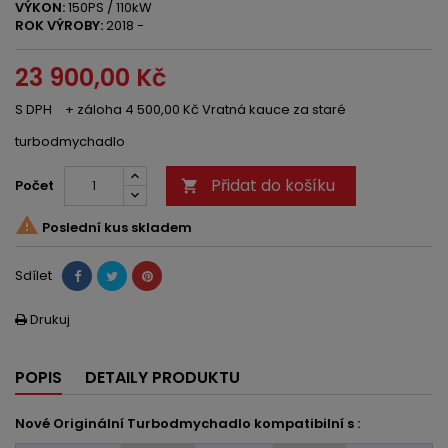
VÝKON:
150PS / 110kW
ROK VÝROBY:
2018 -
23 900,00 Kč
S DPH
+ záloha 4 500,00 Kč Vratná kauce za staré
turbodmychadlo
Přidat do košíku
Počet


Poslední kus skladem
Sdílet
Drukuj

POPIS
DETAILY PRODUKTU
Nové Originální Turbodmychadlo kompatibilní s :