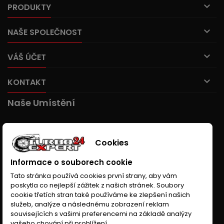

PRODUKTY

NAŠE SPOLEČNOST

VÁŠ ÚČET

KONTAKT
Naše Umístění
Cookies
Informace o souborech cookie
Tato stránka používá cookies první strany, aby vám
poskytla co nejlepší zážitek z našich stránek. Soubory
cookie třetích stran také používáme ke zlepšení našich
služeb, analýze a následnému zobrazení reklam
souvisejících s vašimi preferencemi na základě analýzy
vašeho chování při prohlížení.