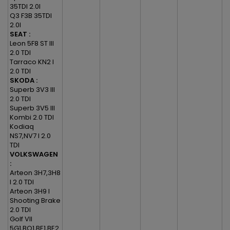
35TDI 2.0l
Q3 F3B 35TDI
2.0l
SEAT :
Leon 5F8 ST III
2.0 TDI
Tarraco KN2 I
2.0 TDI
SKODA :
Superb 3V3 III
2.0 TDI
Superb 3V5 III
Kombi 2.0 TDI
Kodiaq
NS7,NV7 I 2.0
TDI
VOLKSWAGEN
:
Arteon 3H7,3H8
I 2.0 TDI
Arteon 3H9 I
Shooting Brake
2.0 TDI
Golf VII
5G1,BQ1,BE1,BE2