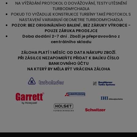
NA VÝŽÁDÁNÍ PROTOKOL O DOVÁŽOVÁNÍ, TESTY UTĚSNĚNÍ
TURBODMYCHADLA
POKUD TO VYŽADUJE KONSTRUKCE TURBÍNY TAKÉ PROTOKOL S
NASTAVENÍ VARIABILNÍ GEOMETRIE TURBODMYCHADLA
POZOR: BEZ ORIGINÁLNÍHO BALENÍ , BEZ ZÁRUKY VÝROBCE -
POUZE ZÁRUKA PRODEJCE
Doba dodání 2-7 dní . Zboží je přepravováno z
centrálního skladu
ZÁLOHA PLATÍ 1 MĚSÍC OD DATA NÁKUPU ZBOŽÍ.
PŘI ZÁSILCE NEZAPOMEŇTE PŘIDAT K BALÍKU ČÍSLO
BANKOVNÍHO ÚČTU
NA KTERÝ BY MĚLA BÝT VRÁCENA ZÁLOHA