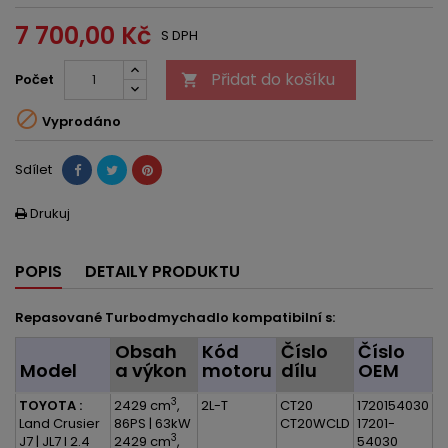
7 700,00 Kč
S DPH
Přidat do košíku
Počet


Vyprodáno
Sdílet
Drukuj

POPIS
DETAILY PRODUKTU
Repasované Turbodmychadlo kompatibilní s:
Obsah
Kód
Číslo
Číslo
Model
a výkon
motoru
dílu
OEM
3
TOYOTA :
2429 cm
,
2L-T
CT20
1720154030
Land Crusier
86PS | 63kW
CT20WCLD
17201-
3
J7 | JL7 I 2.4
2429 cm
,
54030