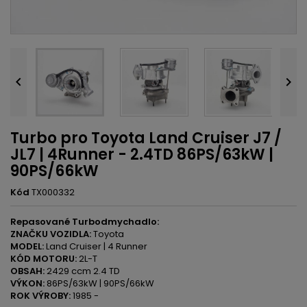


Turbo pro Toyota Land Cruiser J7 /
JL7 | 4Runner - 2.4TD 86PS/63kW |
90PS/66kW
Kód
TX000332
Repasované Turbodmychadlo:
ZNAČKU VOZIDLA:
Toyota
MODEL:
Land Cruiser | 4 Runner
KÓD MOTORU:
2L-T
OBSAH:
2429 ccm 2.4 TD
VÝKON:
86PS/63kW | 90PS/66kW
ROK VÝROBY:
1985 -