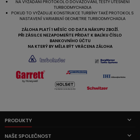
NA VÝŽÁDÁNÍ PROTOKOL O DOVÁŽOVÁNÍ, TESTY UTĚSNĚNÍ
TURBODMYCHADLA
POKUD TO VYŽADUJE KONSTRUKCE TURBÍNY TAKÉ PROTOKOL S
NASTAVENÍ VARIABILNÍ GEOMETRIE TURBODMYCHADLA
ZÁLOHA PLATÍ 1 MĚSÍC OD DATA NÁKUPU ZBOŽÍ.
PŘI ZÁSILCE NEZAPOMEŇTE PŘIDAT K BALÍKU ČÍSLO
BANKOVNÍHO ÚČTU
NA KTERÝ BY MĚLA BÝT VRÁCENA ZÁLOHA

PRODUKTY

NAŠE SPOLEČNOST