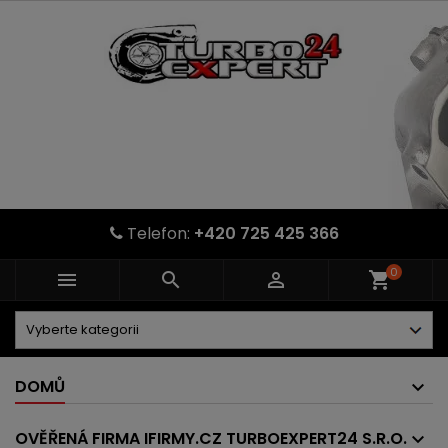
Telefon:
+420 725 425 366
0



shopping_cart
DOMŮ
OVĚŘENÁ FIRMA IFIRMY.CZ TURBOEXPERT24 S.R.O.