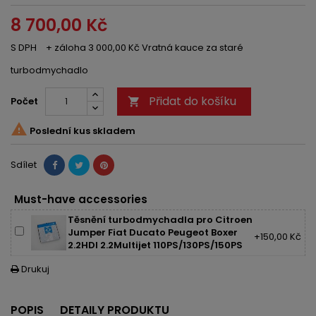
8 700,00 Kč
S DPH
+ záloha 3 000,00 Kč Vratná kauce za staré
turbodmychadlo
Přidat do košíku
Počet


Poslední kus skladem
Sdílet
Must-have accessories
Těsnění turbodmychadla pro Citroen
Jumper Fiat Ducato Peugeot Boxer
+150,00 Kč
2.2HDI 2.2Multijet 110PS/130PS/150PS
Drukuj

POPIS
DETAILY PRODUKTU