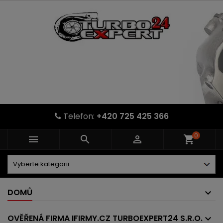
Telefon:
+420 725 425 366
0



shopping_cart
DOMŮ
OVĚŘENÁ FIRMA IFIRMY.CZ TURBOEXPERT24 S.R.O.