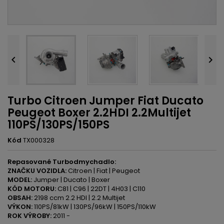


Turbo Citroen Jumper Fiat Ducato
Peugeot Boxer 2.2HDI 2.2Multijet
110PS/130PS/150PS
Kód
TX000328
Repasované Turbodmychadlo:
ZNAČKU VOZIDLA:
Citroen | Fiat | Peugeot
MODEL:
Jumper | Ducato | Boxer
KÓD MOTORU:
C81 | C96 | 22DT | 4H03 | C110
OBSAH:
2198 ccm 2.2 HDI | 2.2 Multijet
VÝKON:
110PS/81kW | 130PS/96kW | 150PS/110kW
ROK VÝROBY:
2011 -