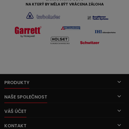
NA KTERÝ BY MĚLA BÝT VRÁCENA ZÁLOHA

PRODUKTY

NAŠE SPOLEČNOST

VÁŠ ÚČET

KONTAKT