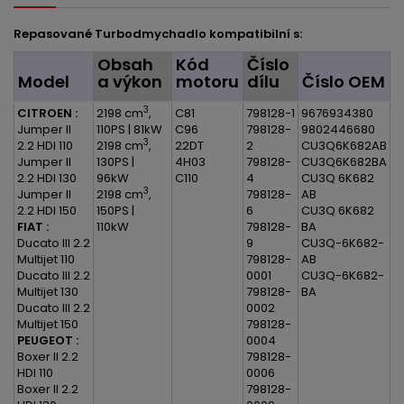
Repasované Turbodmychadlo kompatibilní s:
Obsah
Kód
Číslo
Model
a výkon
motoru
dílu
Číslo OEM
3
CITROEN :
2198 cm
,
C81
798128-1
9676934380
Jumper II
110PS | 81kW
C96
798128-
9802446680
3
2.2 HDI 110
2198 cm
,
22DT
2
CU3Q6K682AB
Jumper II
130PS |
4H03
798128-
CU3Q6K682BA
2.2 HDI 130
96kW
C110
4
CU3Q 6K682
3
Jumper II
2198 cm
,
798128-
AB
2.2 HDI 150
150PS |
6
CU3Q 6K682
FIAT :
110kW
798128-
BA
Ducato III 2.2
9
CU3Q-6K682-
Multijet 110
798128-
AB
Ducato III 2.2
0001
CU3Q-6K682-
Multijet 130
798128-
BA
Ducato III 2.2
0002
Multijet 150
798128-
PEUGEOT :
0004
Boxer II 2.2
798128-
HDI 110
0006
Boxer II 2.2
798128-