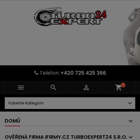
Telefon:
+420 725 425 366
0



shopping_cart
DOMŮ
OVĚŘENÁ FIRMA IFIRMY.CZ TURBOEXPERT24 S.R.O.