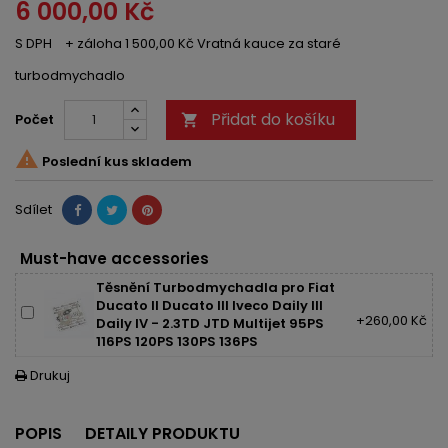
6 000,00 Kč
S DPH
+ záloha 1 500,00 Kč Vratná kauce za staré
turbodmychadlo
Přidat do košíku
Počet


Poslední kus skladem
Sdílet
Must-have accessories
Těsnění Turbodmychadla pro Fiat
Ducato II Ducato III Iveco Daily III
+260,00 Kč
Daily IV - 2.3TD JTD Multijet 95PS
116PS 120PS 130PS 136PS
Drukuj

POPIS
DETAILY PRODUKTU