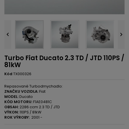


Turbo Fiat Ducato 2.3 TD / JTD 110PS /
81kW
Kód
TX000326
Repasované Turbodmychadlo:
ZNAČKU VOZIDLA:
Fiat
MODEL:
Ducato
KÓD MOTORU:
F1AE0481C
OBSAH:
2286 ccm 2.3 TD / JTD
VÝKON:
110PS / 81kW
ROK VÝROBY:
2001 -