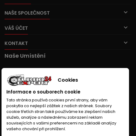

NAŠE SPOLEČNOST

VÁŠ ÚČET

KONTAKT
Naše Umístění
Cookies
Informace o souborech cookie
Tato stránka používá cookies první strany, aby vám
poskytla co nejlepší zážitek z našich stránek. Soubory
cookie třetích stran také používáme ke zlepšení našich
služeb, analýze a následnému zobrazení reklam
souvisejících s vašimi preferencemi na základě analýzy
vašeho chování při prohlížení.