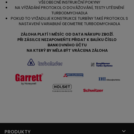
VŠEOBECNÉ INSTRUKČNÍ POKYNY
NA VÝŽÁDÁNÍ PROTOKOL O DOVÁŽOVÁNÍ, TESTY UTĚSNĚNÍ
TURBODMYCHADLA
POKUD TO VYŽADUJE KONSTRUKCE TURBÍNY TAKÉ PROTOKOL S
NASTAVENÍ VARIABILNÍ GEOMETRIE TURBODMYCHADLA
ZÁLOHA PLATÍ 1 MĚSÍC OD DATA NÁKUPU ZBOŽÍ.
PŘI ZÁSILCE NEZAPOMEŇTE PŘIDAT K BALÍKU ČÍSLO
BANKOVNÍHO ÚČTU
NA KTERÝ BY MĚLA BÝT VRÁCENA ZÁLOHA

PRODUKTY