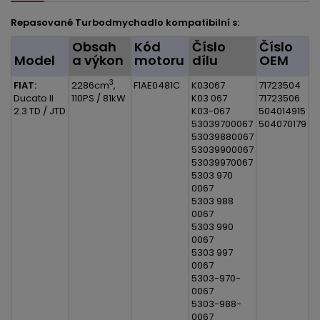
Repasované Turbodmychadlo kompatibilní s:
Obsah
Kód
Číslo
Číslo
Model
a výkon
motoru
dílu
OEM
3
FIAT:
2286cm
,
F1AE0481C
K03067
71723504
Ducato II
110PS / 81kW
K03 067
71723506
2.3 TD / JTD
K03-067
504014915
53039700067
504070179
53039880067
53039900067
53039970067
5303 970
0067
5303 988
0067
5303 990
0067
5303 997
0067
5303-970-
0067
5303-988-
0067