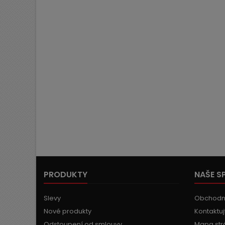
PRODUKTY
NAŠE S
Slevy
Obchodn
Nové produkty
Kontaktuj
Odstoupení od smlouvy
Mapa str