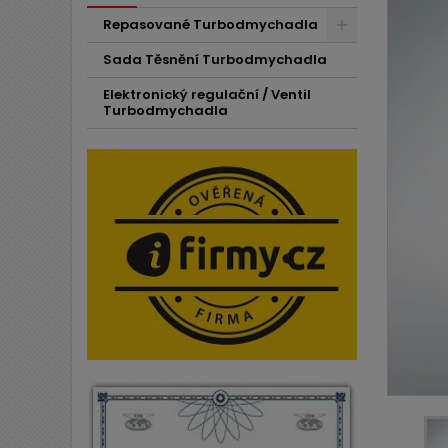
Repasované Turbodmychadla
Sada Těsnění Turbodmychadla
Elektronický regulační / Ventil
Turbodmychadla