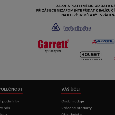
ZÁLOHA PLATÍ 1 MĚSÍC OD DATA N
PŘI ZÁSILCE NEZAPOMEŇTE PŘIDAT K BALÍKU 
NA KTERÝ BY MĚLA BÝT VRÁCEN
POLEČNOST
VÁŠ ÚČET
í podmínky
Osobní údaje
te nás
Vrácené produkty
ánek
Objednávky