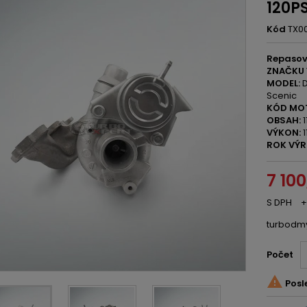
120PS
Kód
TX0
Repaso
ZNAČKU 
MODEL:
D
Scenic
KÓD MO
OBSAH:
1
VÝKON:
1
ROK VÝR
7 10
S DPH
+
turbodm
Počet

Posl