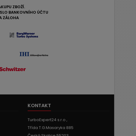
ÁKUPU ZBOŽÍ.
ČÍSLO BANKOVNÍHO ÚČTU
A ZÁLOHA
KONTAKT
TurboExpert24 s.r.o ,
Třída T.G.Masaryka 885
Česká Skalice 55203