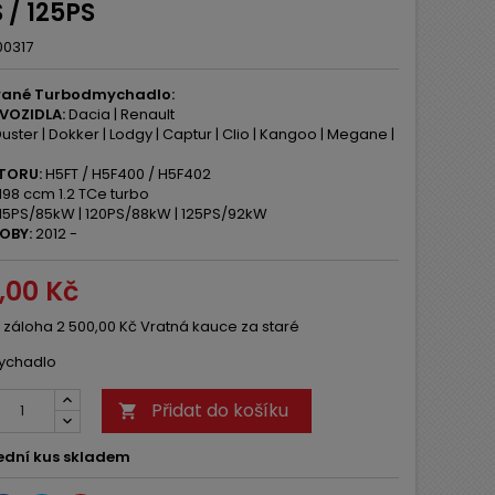
 / 125PS
00317
vané Turbodmychadlo:
VOZIDLA:
Dacia | Renault
uster | Dokker | Lodgy | Captur | Clio | Kangoo | Megane |
TORU:
H5FT / H5F400 / H5F402
198 ccm 1.2 TCe turbo
15PS/85kW | 120PS/88kW | 125PS/92kW
OBY:
2012 -
0,00 Kč
 záloha 2 500,00 Kč Vratná kauce za staré
ychadlo
Přidat do košíku

ední kus skladem