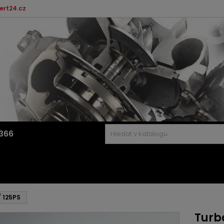
ert24.cz
366
/ 125PS
Turbo