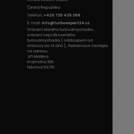
Česká Republika
Telefon:
+420 725 425 366
E-mail:
info@turboexpert24.cz
Vrácení starého turbodmychadla ,
vrácení nepoškozeného
turbodmychadla ( odstoupení od
smlouvy do 14 dnů ) , Reklamace zasílejte
na adresu:
Jiří Matěna
Kramolna 169
Náchod 54701