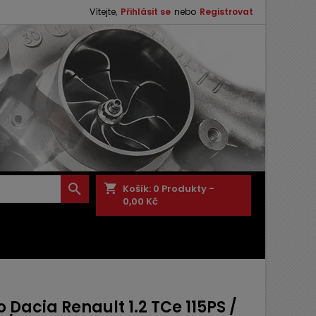
Vítejte,
Přihlásit se
nebo
Registrovat

shopping_cart
Košík:
0
Produkty -
0,00 Kč
 Dacia Renault 1.2 TCe 115PS /