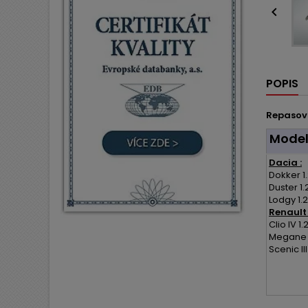

POPIS
Repasov
Mode
Dacia :
Dokker 1.
Duster 1.
Lodgy 1.2
Renault 
Clio IV 1.
Megane II
Scenic III