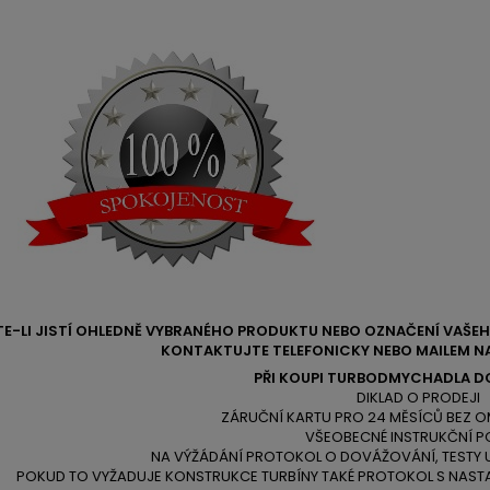
TE-LI JISTÍ OHLEDNĚ VYBRANÉHO PRODUKTU NEBO OZNAČENÍ VAŠ
KONTAKTUJTE TELEFONICKY NEBO MAILEM NA
PŘI KOUPI TURBODMYCHADLA D
DIKLAD O PRODEJI
ZÁRUČNÍ KARTU PRO 24 MĚSÍCŮ BEZ O
VŠEOBECNÉ INSTRUKČNÍ P
NA VÝŽÁDÁNÍ PROTOKOL O DOVÁŽOVÁNÍ, TESTY
POKUD TO VYŽADUJE KONSTRUKCE TURBÍNY TAKÉ PROTOKOL S NAST