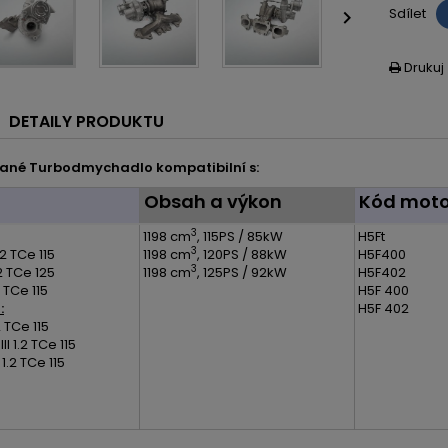
Sdílet

Drukuj

DETAILY PRODUKTU
ané Turbodmychadlo kompatibilní s:
l
Obsah a výkon
Kód moto
3
1198 cm
, 115PS / 85kW
H5Ft
3
2 TCe 115
1198 cm
, 120PS / 88kW
H5F400
3
2 TCe 125
1198 cm
, 125PS / 92kW
H5F402
 TCe 115
H5F 400
:
H5F 402
2 TCe 115
I 1.2 TCe 115
 1.2 TCe 115