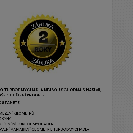
EHO TURBODMYCHADLA NEJSOU SCHODNÁ S NAŠIMI,
ŠE ODDĚLENÍ PRODEJE.
OSTANETE:
MEZENÍ KILOMETRŮ
OKYNY
 UTĚSNĚNÍ TURBODMYCHADLA
AVENÍ VARIABILNÍ GEOMETRIE TURBODMYCHADLA