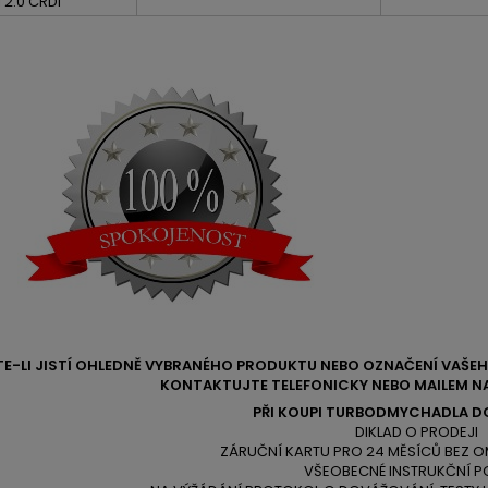
 2.0 CRDi
TE-LI JISTÍ OHLEDNĚ VYBRANÉHO PRODUKTU NEBO OZNAČENÍ VAŠ
KONTAKTUJTE TELEFONICKY NEBO MAILEM NA
PŘI KOUPI TURBODMYCHADLA D
DIKLAD O PRODEJI
ZÁRUČNÍ KARTU PRO 24 MĚSÍCŮ BEZ O
VŠEOBECNÉ INSTRUKČNÍ P