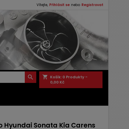
Vítejte,
Přihlásit se
nebo
Registrovat

shopping_cart
Košík:
0
Produkty -
0,00 Kč
o Hyundai Sonata Kia Carens