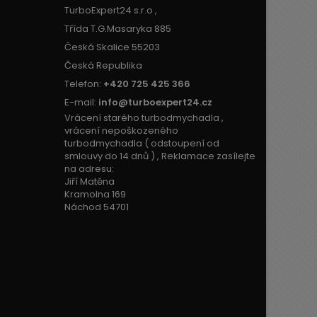
TurboExpert24 s.r.o ,
Třída T.G.Masaryka 885
Česká Skalice 55203
Česká Republika
Telefon:
+420 725 425 366
E-mail:
info@turboexpert24.cz
Vrácení starého turbodmychadla ,
vrácení nepoškozeného
turbodmychadla ( odstoupení od
smlouvy do 14 dnů ) , Reklamace zasílejte
na adresu:
Jiří Matěna
Kramolna 169
Náchod 54701