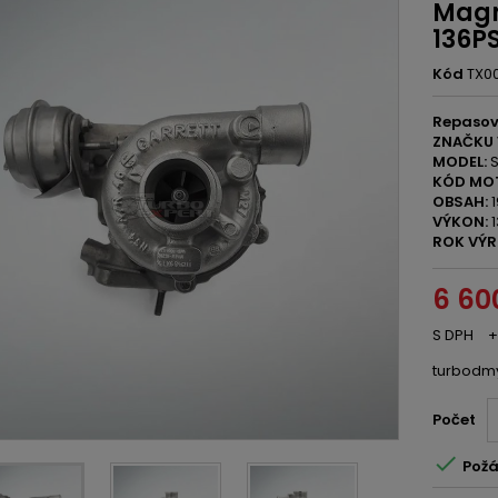
Magn
136P
Kód
TX0
Repaso
ZNAČKU 
MODEL:
S
KÓD MO
OBSAH:
1
VÝKON:
1
ROK VÝR
6 60
S DPH
+
turbodm
Počet

Požá