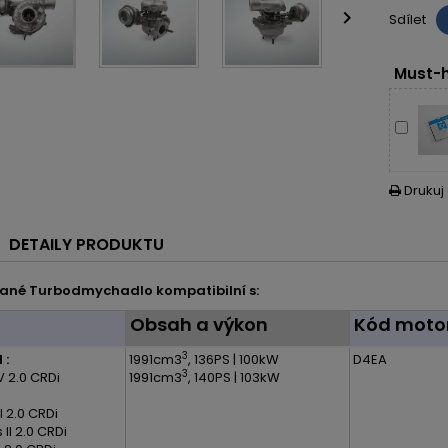

Sdílet
Must-h
Drukuj

DETAILY PRODUKTU
ané Turbodmychadlo kompatibilní s:
l
Obsah a výkon
Kód moto
3
 :
1991cm3
, 136PS | 100kW
D4EA
3
V 2.0 CRDi
1991cm3
, 140PS | 103kW
I 2.0 CRDi
II 2.0 CRDi