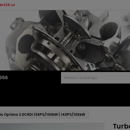
ert24.cz
366
is Optima 2.0CRDi 136PS/100kW | 140PS/103kW
Turb