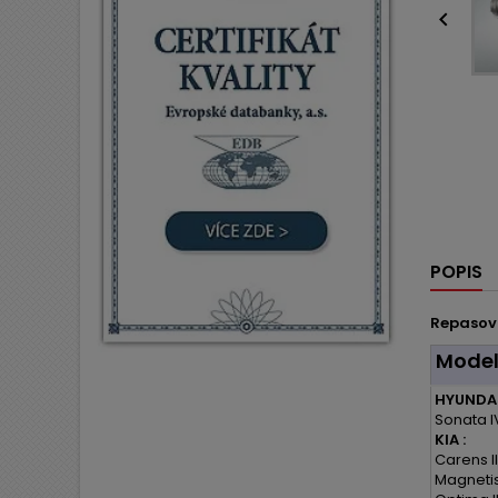

POPIS
Repasov
Mode
HYUNDAI
Sonata I
KIA :
Carens II
Magnetis 