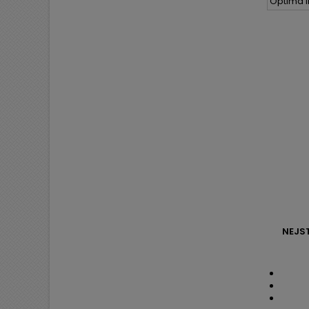
Optima II
NEJS