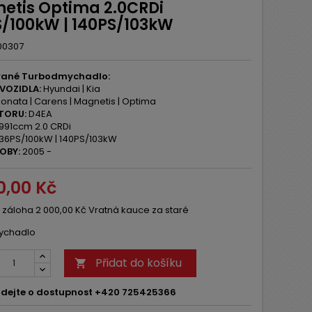
etis Optima 2.0CRDi
S/100kW | 140PS/103kW
00307
vané Turbodmychadlo:
VOZIDLA:
Hyundai | Kia
onata | Carens | Magnetis | Optima
TORU:
D4EA
991ccm 2.0 CRDi
36PS/100kW | 140PS/103kW
OBY:
2005 -
0,00 Kč
 záloha 2 000,00 Kč Vratná kauce za staré
ychadlo
Přidat do košíku

dejte o dostupnost +420 725425366