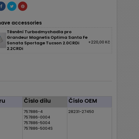
ave accessories
Těsnění Turbodmychadla pro
Grandeur Magnetis Optima Santa Fe
+220,00 Kč
Sonata Sportage Tucson 2.0CRDi
2.2CRDi
ru
Číslo dílu
Číslo OEM
757886-4
28231-27450
757886-0004
757886-5004
757886-5004S