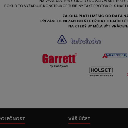
NA VÝŽÁDÁNÍ PROTOKOL O DOVÁŽOVÁNÍ, TESTY
POKUD TO VYŽADUJE KONSTRUKCE TURBÍNY TAKÉ PROTOKOL S NAST
ZÁLOHA PLATÍ 1 MĚSÍC OD DATA N
PŘI ZÁSILCE NEZAPOMEŇTE PŘIDAT K BALÍKU 
NA KTERÝ BY MĚLA BÝT VRÁCEN
POLEČNOST
VÁŠ ÚČET