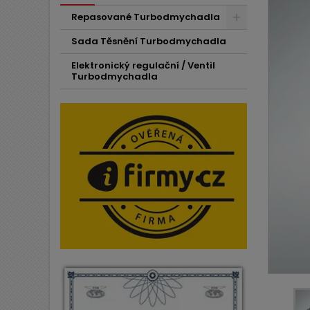
Repasované Turbodmychadla
Sada Těsnění Turbodmychadla
Elektronický regulační / Ventil
Turbodmychadla