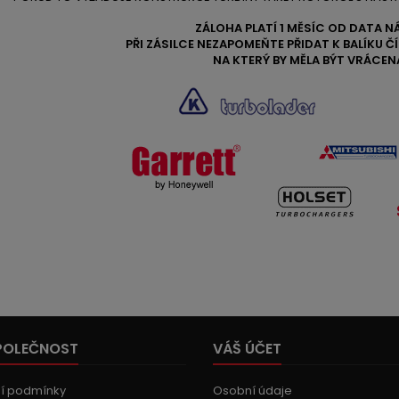
ZÁLOHA PLATÍ 1 MĚSÍC OD DATA N
PŘI ZÁSILCE NEZAPOMEŇTE PŘIDAT K BALÍKU 
NA KTERÝ BY MĚLA BÝT VRÁCEN
POLEČNOST
VÁŠ ÚČET
í podmínky
Osobní údaje