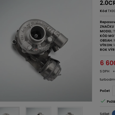
2.0C
Kód
TX0
Repaso
ZNAČKU 
MODEL:
T
KÓD MO
OBSAH:
1
VÝKON:
1
ROK VÝR
6 60
S DPH
+
turbodm
Počet

Požá
Sdílet