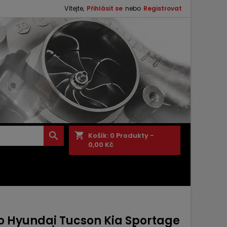
Vítejte,
Přihlásit se
nebo
Registrovat

shopping_cart
Košík:
0
Produkty -
0,00 Kč
o Hyundai Tucson Kia Sportage