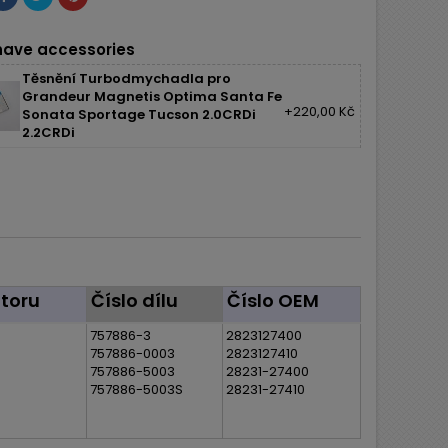
ave accessories
Těsnění Turbodmychadla pro
Grandeur Magnetis Optima Santa Fe
+220,00 Kč
Sonata Sportage Tucson 2.0CRDi
2.2CRDi
toru
Číslo dílu
Číslo OEM
757886-3
2823127400
757886-0003
2823127410
757886-5003
28231-27400
757886-5003S
28231-27410