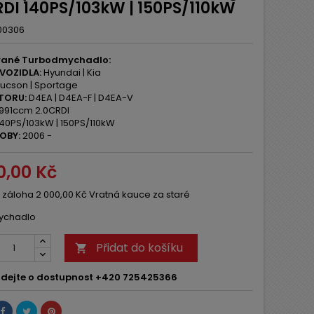
RDI 140PS/103kW | 150PS/110kW
00306
vané Turbodmychadlo:
VOZIDLA:
Hyundai | Kia
ucson | Sportage
TORU:
D4EA | D4EA-F | D4EA-V
991ccm 2.0CRDI
40PS/103kW | 150PS/110kW
OBY:
2006 -
0,00 Kč
 záloha 2 000,00 Kč Vratná kauce za staré
ychadlo
Přidat do košíku

dejte o dostupnost +420 725425366