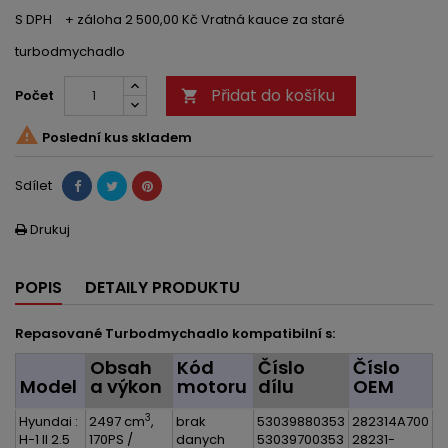
S DPH
+ záloha 2 500,00 Kč Vratná kauce za staré
turbodmychadlo
Přidat do košíku
Počet


Poslední kus skladem
Sdílet
Drukuj

POPIS
DETAILY PRODUKTU
Repasované Turbodmychadlo kompatibilní s:
Obsah
Kód
Číslo
Číslo
Model
a výkon
motoru
dílu
OEM
3
Hyundai :
2497 cm
,
brak
53039880353
282314A700
H-1 II 2.5
170PS /
danych
53039700353
28231-