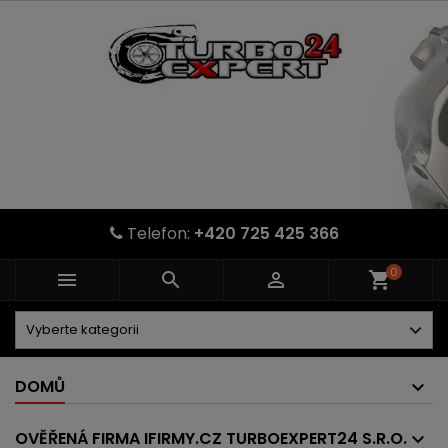
Telefon:
+420 725 425 366
0



shopping_cart
DOMŮ
OVĚŘENÁ FIRMA IFIRMY.CZ TURBOEXPERT24 S.R.O.