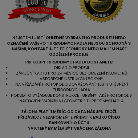
NEJSTE-LI JISTÍ OHLEDNĚ VYBRANÉHO PRODUKTU NEBO
OZNAČENÍ VAŠEHO TURBODMYCHADLA NEJSOU SCHODNÁ S
NAŠIMI, KONTAKTUJTE TELEFONICKY NEBO MAILEM NAŠE
ODDĚLENÍ PRODEJE.
PŘI KOUPI TURBODMYCHADLA DOSTANETE:
DIKLAD O PRODEJI
ZÁRUČNÍ KARTU PRO 24 MĚSÍCŮ BEZ OMEZENÍ KILOMETRŮ
VŠEOBECNÉ INSTRUKČNÍ POKYNY
NA VÝŽÁDÁNÍ PROTOKOL O DOVÁŽOVÁNÍ, TESTY UTĚSNĚNÍ
TURBODMYCHADLA
POKUD TO VYŽADUJE KONSTRUKCE TURBÍNY TAKÉ PROTOKOL S
NASTAVENÍ VARIABILNÍ GEOMETRIE TURBODMYCHADLA
ZÁLOHA PLATÍ 1 MĚSÍC OD DATA NÁKUPU ZBOŽÍ.
PŘI ZÁSILCE NEZAPOMEŇTE PŘIDAT K BALÍKU ČÍSLO
BANKOVNÍHO ÚČTU
NA KTERÝ BY MĚLA BÝT VRÁCENA ZÁLOHA