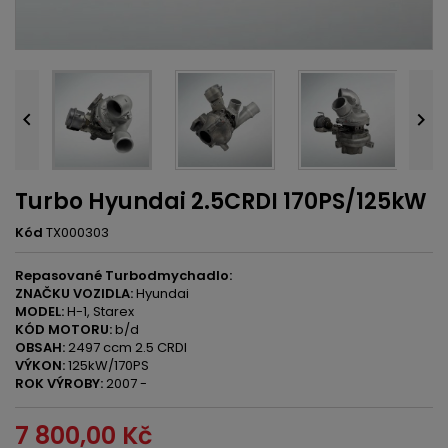


Turbo Hyundai 2.5CRDI 170PS/125kW
Kód
TX000303
Repasované Turbodmychadlo:
ZNAČKU VOZIDLA:
Hyundai
MODEL:
H-1, Starex
KÓD MOTORU:
b/d
OBSAH:
2497 ccm 2.5 CRDI
VÝKON:
125kW/170PS
ROK VÝROBY:
2007 -
7 800,00 Kč