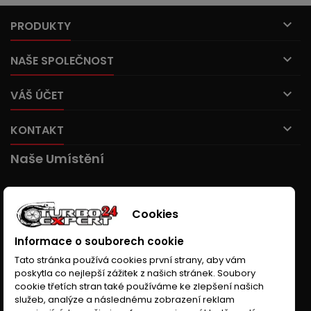

PRODUKTY

NAŠE SPOLEČNOST

VÁŠ ÚČET

KONTAKT
Naše Umístění
Cookies
Informace o souborech cookie
Tato stránka používá cookies první strany, aby vám
poskytla co nejlepší zážitek z našich stránek. Soubory
cookie třetích stran také používáme ke zlepšení našich
služeb, analýze a následnému zobrazení reklam