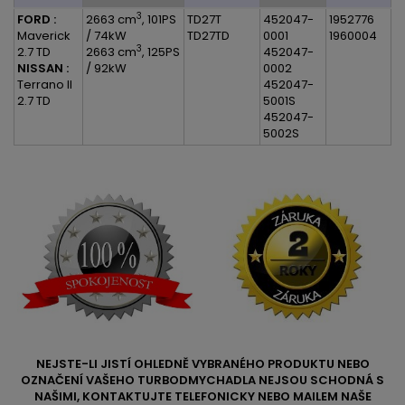
3
FORD :
2663 cm
, 101PS
TD27T
452047-
1952776
Maverick
/ 74kW
TD27TD
0001
1960004
3
2.7 TD
2663 cm
, 125PS
452047-
NISSAN :
/ 92kW
0002
Terrano II
452047-
2.7 TD
5001S
452047-
5002S
NEJSTE-LI JISTÍ OHLEDNĚ VYBRANÉHO PRODUKTU NEBO
OZNAČENÍ VAŠEHO TURBODMYCHADLA NEJSOU SCHODNÁ S
NAŠIMI, KONTAKTUJTE TELEFONICKY NEBO MAILEM NAŠE