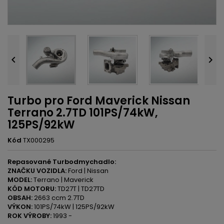


Turbo pro Ford Maverick Nissan
Terrano 2.7TD 101PS/74kW,
125PS/92kW
Kód
TX000295
Repasované Turbodmychadlo:
ZNAČKU VOZIDLA:
Ford | Nissan
MODEL:
Terrano | Maverick
KÓD MOTORU:
TD27T | TD27TD
OBSAH:
2663 ccm 2.7TD
VÝKON:
101PS/74kW | 125PS/92kW
ROK VÝROBY:
1993 -