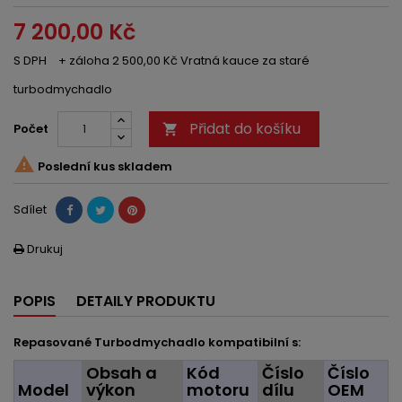
7 200,00 Kč
S DPH
+ záloha 2 500,00 Kč Vratná kauce za staré
turbodmychadlo
Přidat do košíku
Počet


Poslední kus skladem
Sdílet
Drukuj

POPIS
DETAILY PRODUKTU
Repasované Turbodmychadlo kompatibilní s:
Obsah a
Kód
Číslo
Číslo
Model
výkon
motoru
dílu
OEM