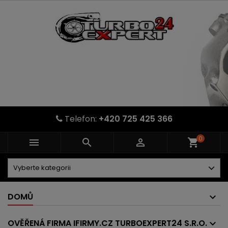
Telefon:
+420 725 425 366
0



shopping_cart
DOMŮ
OVĚŘENÁ FIRMA IFIRMY.CZ TURBOEXPERT24 S.R.O.