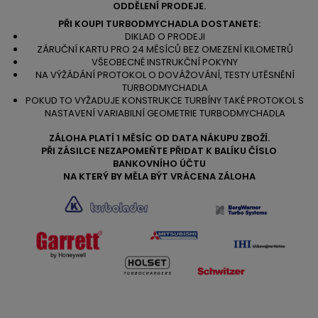
ODDĚLENÍ PRODEJE.
PŘI KOUPI TURBODMYCHADLA DOSTANETE:
DIKLAD O PRODEJI
ZÁRUČNÍ KARTU PRO 24 MĚSÍCŮ BEZ OMEZENÍ KILOMETRŮ
VŠEOBECNÉ INSTRUKČNÍ POKYNY
NA VÝŽÁDÁNÍ PROTOKOL O DOVÁŽOVÁNÍ, TESTY UTĚSNĚNÍ
TURBODMYCHADLA
POKUD TO VYŽADUJE KONSTRUKCE TURBÍNY TAKÉ PROTOKOL S
NASTAVENÍ VARIABILNÍ GEOMETRIE TURBODMYCHADLA
ZÁLOHA PLATÍ 1 MĚSÍC OD DATA NÁKUPU ZBOŽÍ.
PŘI ZÁSILCE NEZAPOMEŇTE PŘIDAT K BALÍKU ČÍSLO
BANKOVNÍHO ÚČTU
NA KTERÝ BY MĚLA BÝT VRÁCENA ZÁLOHA