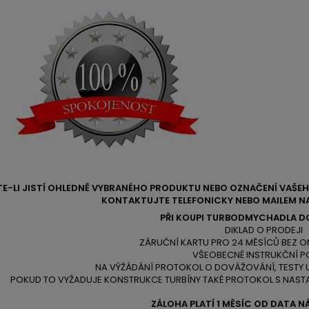
TE-LI JISTÍ OHLEDNĚ VYBRANÉHO PRODUKTU NEBO OZNAČENÍ VAŠ
KONTAKTUJTE TELEFONICKY NEBO MAILEM NA
PŘI KOUPI TURBODMYCHADLA D
DIKLAD O PRODEJI
ZÁRUČNÍ KARTU PRO 24 MĚSÍCŮ BEZ O
VŠEOBECNÉ INSTRUKČNÍ P
NA VÝŽÁDÁNÍ PROTOKOL O DOVÁŽOVÁNÍ, TESTY
POKUD TO VYŽADUJE KONSTRUKCE TURBÍNY TAKÉ PROTOKOL S NAST
ZÁLOHA PLATÍ 1 MĚSÍC OD DATA N