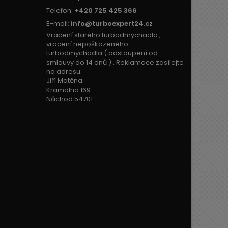
Telefon:
+420 725 425 366
E-mail:
info@turboexpert24.cz
Vrácení starého turbodmychadla ,
vrácení nepoškozeného
turbodmychadla ( odstoupení od
smlouvy do 14 dnů ) , Reklamace zasílejte
na adresu:
Jiří Matěna
Kramolna 169
Náchod 54701