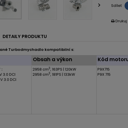

Sdílet
Drukuj

DETAILY PRODUKTU
ané Turbodmychadlo kompatibilní s:
l
Obsah a výkon
Kód motor
3
 :
2958 cm
, 163PS | 120kW
P9X715
3
V 3.0 DCI
2958 cm
, 181PS | 133kW
P9X 715
IV 3.0 DCI