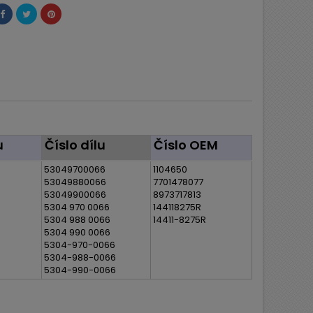
u
Číslo dílu
Číslo OEM
53049700066
1104650
53049880066
7701478077
53049900066
8973717813
5304 970 0066
144118275R
5304 988 0066
14411-8275R
5304 990 0066
5304-970-0066
5304-988-0066
5304-990-0066