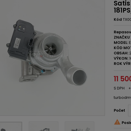
Satis
181P
Kód
TX00
Repasov
ZNAČKU 
MODEL:
E
KÓD MO
OBSAH:
2
VÝKON:
1
ROK VÝR
11 50
S DPH
+
turbodm
Počet

Posl