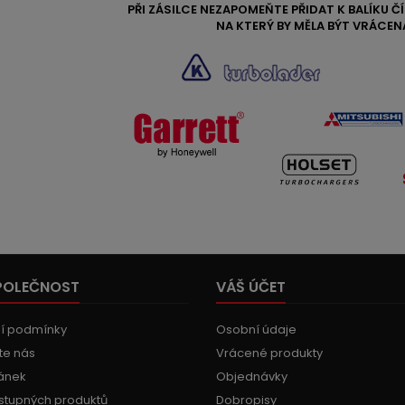
PŘI ZÁSILCE NEZAPOMEŇTE PŘIDAT K BALÍKU 
NA KTERÝ BY MĚLA BÝT VRÁCEN
POLEČNOST
VÁŠ ÚČET
í podmínky
Osobní údaje
te nás
Vrácené produkty
ánek
Objednávky
stupných produktů
Dobropisy