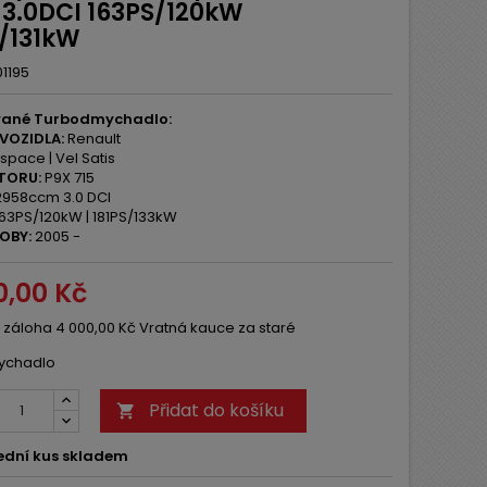
 3.0DCI 163PS/120kW
S/131kW
1195
ané Turbodmychadlo:
VOZIDLA:
Renault
space | Vel Satis
TORU:
P9X 715
958ccm 3.0 DCI
63PS/120kW | 181PS/133kW
OBY:
2005 -
0,00 Kč
 záloha 4 000,00 Kč Vratná kauce za staré
ychadlo
Přidat do košíku

ední kus skladem