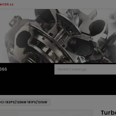
ert24.cz
366
0DCI 163PS/120kW 181PS/131kW
Turb