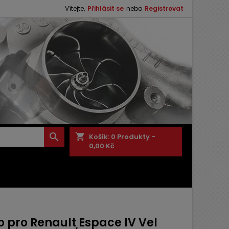
Vítejte,
Přihlásit se
nebo
Registrovat

shopping_cart
Košík:
0
Produkty -
0,00 Kč
o pro Renault Espace IV Vel