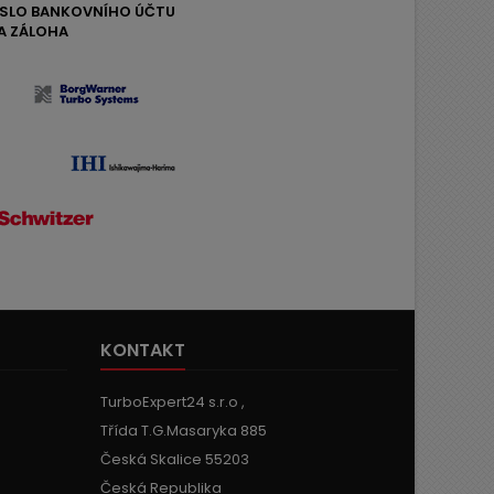
ČÍSLO BANKOVNÍHO ÚČTU
A ZÁLOHA
KONTAKT
TurboExpert24 s.r.o ,
Třída T.G.Masaryka 885
Česká Skalice 55203
Česká Republika