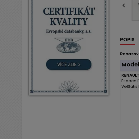

POPIS
Repasov
Mode
RENAULT
Espace I
VelSatis 