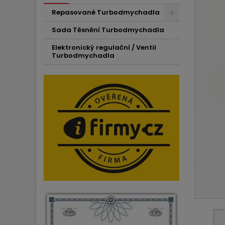
Repasované Turbodmychadla
Sada Těsnění Turbodmychadla
Elektronický regulační / Ventil
Turbodmychadla