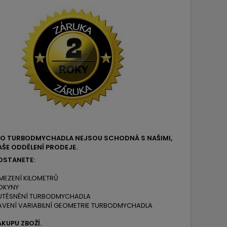
EHO TURBODMYCHADLA NEJSOU SCHODNÁ S NAŠIMI,
ŠE ODDĚLENÍ PRODEJE.
OSTANETE:
MEZENÍ KILOMETRŮ
OKYNY
 UTĚSNĚNÍ TURBODMYCHADLA
AVENÍ VARIABILNÍ GEOMETRIE TURBODMYCHADLA
ÁKUPU ZBOŽÍ.