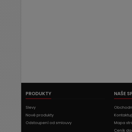
PRODUKTY
NAŠE S
Slevy
Obchodn
Nové produkty
Kontaktuj
Odstoupení od smlouvy
Mapa str
Ceník do