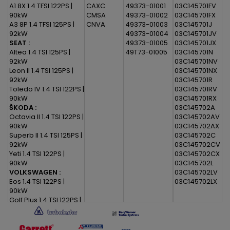
A1 8X 1.4 TFSI 122PS |
CAXC
49373-01001
03C145701FV
90kW
CMSA
49373-01002
03C145701FX
A3 8P 1.4 TFSI 125PS |
CNVA
49373-01003
03C145701J
92kW
49373-01004
03C145701JV
SEAT :
49373-01005
03C145701JX
Altea 1.4 TSI 125PS |
49T73-01005
03C145701N
92kW
03C145701NV
Leon II 1.4 TSI 125PS |
03C145701NX
92kW
03C145701R
Toledo IV 1.4 TSI 122PS |
03C145701RV
90kW
03C145701RX
ŠKODA :
03C145702A
Octavia II 1.4 TSI 122PS |
03C145702AV
90kW
03C145702AX
Superb II 1.4 TSI 125PS |
03C145702C
92kW
03C145702CV
Yeti 1.4 TSI 122PS |
03C145702CX
90kW
03C145702L
VOLKSWAGEN :
03C145702LV
Eos 1.4 TSI 122PS |
03C145702LX
90kW
Golf Plus 1.4 TSI 122PS |
90kW
Golf V 1.4 TSI 122PS |
90kW