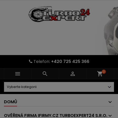
Telefon:
+420 725 425 366
0



shopping_cart
DOMŮ
OVĚŘENÁ FIRMA IFIRMY.CZ TURBOEXPERT24 S.R.O.