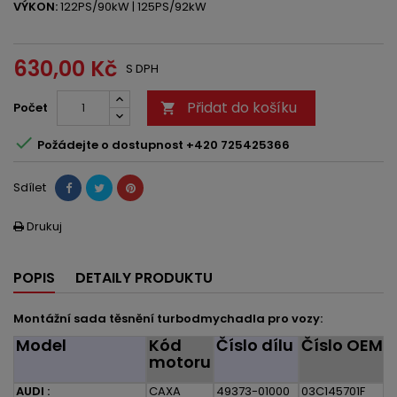
VÝKON:
122PS/90kW | 125PS/92kW
630,00 Kč
S DPH
Přidat do košíku
Počet


Požádejte o dostupnost +420 725425366
Sdílet
Drukuj

POPIS
DETAILY PRODUKTU
Montážní sada těsnění turbodmychadla pro vozy:
Model
Kód
Číslo dílu
Číslo OEM
motoru
AUDI :
CAXA
49373-01000
03C145701F