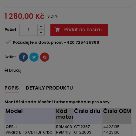
1 260,00 Kč
S DPH
Přidat do košíku
Počet


Požádejte o dostupnost +420 725425366
Sdílet
Drukuj

POPIS
DETAILY PRODUKTU
Montážní sada těsnění turbodmychadla pro vozy:
Model
Kód
Číslo dílu
Číslo OEM
motoru
OPEL :
R9M408
GT1236Z
4423135
Vivaro B 1.6 CDTI BiTurbo
R9M413
GT2260S
4423136