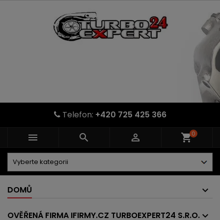
Telefon:
+420 725 425 366
0



shopping_cart
DOMŮ
OVĚŘENÁ FIRMA IFIRMY.CZ TURBOEXPERT24 S.R.O.