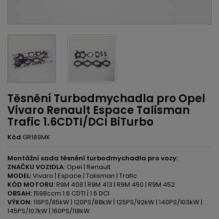
Těsnění Turbodmychadla pro Opel
Vivaro Renault Espace Talisman
Trafic 1.6CDTI/DCI BiTurbo
Kód
GR189MK
Montážní sada těsnění turbodmychadla pro vozy:
ZNAČKU VOZIDLA:
Opel | Renault
MODEL:
Vivaro | Espace | Talisman | Trafic
KÓD MOTORU:
R9M 408 | R9M 413 | R9M 450 | R9M 452
OBSAH:
1598ccm 1.6 CDTI | 1.6 DCI
VÝKON:
116PS/85kW | 120PS/88kW | 125PS/92kW | 140PS/103kW |
145PS/107kW | 160PS/118kW