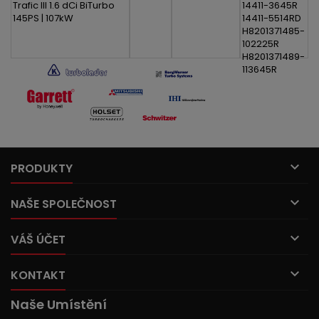
Trafic III 1.6 dCi BiTurbo
14411-3645R
145PS | 107kW
14411-5514RD
H8201371485-
102225R
H8201371489-
113645R

PRODUKTY

NAŠE SPOLEČNOST

VÁŠ ÚČET

KONTAKT
Naše Umístění