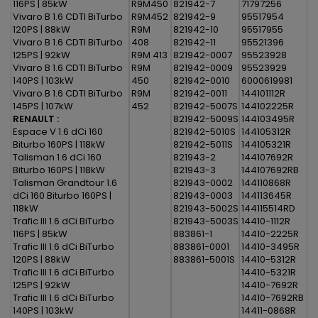
116PS | 85kW
R9M450
821942-7
71797256
Vivaro B 1.6 CDTI BiTurbo
R9M452
821942-9
95517954
120PS | 88kW
R9M
821942-10
95517955
Vivaro B 1.6 CDTI BiTurbo
408
821942-11
95521396
125PS | 92kW
R9M 413
821942-0007
95523928
Vivaro B 1.6 CDTI BiTurbo
R9M
821942-0009
95523929
140PS | 103kW
450
821942-0010
6000619981
Vivaro B 1.6 CDTI BiTurbo
R9M
821942-0011
144101112R
145PS | 107kW
452
821942-5007S
144102225R
RENAULT :
821942-5009S
144103495R
Espace V 1.6 dCi 160
821942-5010S
144105312R
Biturbo 160PS | 118kW
821942-5011S
144105321R
Talisman 1.6 dCi 160
821943-2
144107692R
Biturbo 160PS | 118kW
821943-3
144107692RB
Talisman Grandtour 1.6
821943-0002
144110868R
dCi 160 Biturbo 160PS |
821943-0003
144113645R
118kW
821943-5002S
144115514RD
Trafic III 1.6 dCi BiTurbo
821943-5003S
14410-1112R
116PS | 85kW
883861-1
14410-2225R
Trafic III 1.6 dCi BiTurbo
883861-0001
14410-3495R
120PS | 88kW
883861-5001S
14410-5312R
Trafic III 1.6 dCi BiTurbo
14410-5321R
125PS | 92kW
14410-7692R
Trafic III 1.6 dCi BiTurbo
14410-7692RB
140PS | 103kW
14411-0868R