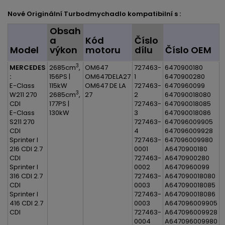
Nové Originální Turbodmychadlo kompatibilní s :
Obsah
a
Kód
Číslo
Model
výkon
motoru
dílu
Číslo OEM
3
MERCEDES
2685cm
,
OM647
727463-
6470900180
:
156PS |
OM647DELA27
1
6470900280
E-Class
115kW
OM647 DE LA
727463-
6470960099
3
W211 270
2685cm
,
27
2
647090018080
CDI
177PS |
727463-
647090018085
E-Class
130kW
3
647090018086
S211 270
727463-
647096009905
CDI
4
647096009928
Sprinter I
727463-
647096009980
216 CDI 2.7
0001
A6470900180
CDI
727463-
A6470900280
Sprinter I
0002
A6470960099
316 CDI 2.7
727463-
A647090018080
CDI
0003
A647090018085
Sprinter I
727463-
A647090018086
416 CDI 2.7
0003
A647096009905
CDI
727463-
A647096009928
0004
A647096009980