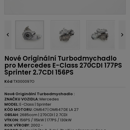


Nové Originální Turbodmychadlo
pro Mercedes E-Class 270CDI 177PS
Sprinter 2.7CDI 156PS
Kód
TX000097O
Nové Originální Turbodmychadlo :
ZNAČKU VOZIDLA:
Mercedes
MODEL:
E-Class | Sprinter
KÓD MOTORU:
OM647 | OM647 DE LA 27
OBSAH:
2685ccm | 270CDI | 2.7CDI
VÝKON:
156PS / 115kW | 177PS / 130kW
ROK VÝROBY:
2002 -