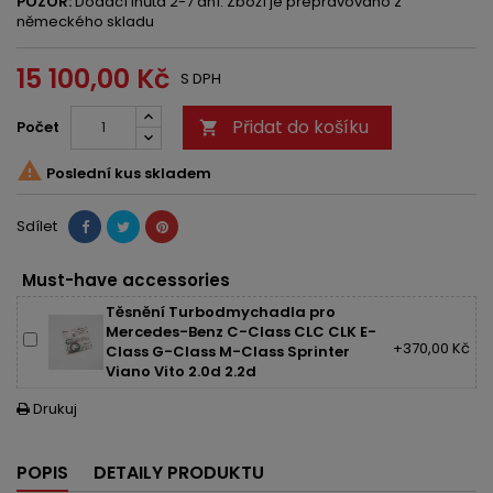
POZOR:
Dodací lhůta 2-7 dní. Zboží je přepravováno z
německého skladu
15 100,00 Kč
S DPH
Přidat do košíku
Počet


Poslední kus skladem
Sdílet
Must-have accessories
Těsnění Turbodmychadla pro
Mercedes-Benz C-Class CLC CLK E-
+370,00 Kč
Class G-Class M-Class Sprinter
Viano Vito 2.0d 2.2d
Drukuj

POPIS
DETAILY PRODUKTU