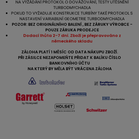
NA VÝŽÁDÁNÍ PROTOKOL O DOVÁŽOVÁNÍ, TESTY UTĚSNĚNÍ
TURBODMYCHADLA
POKUD TO VYŽADUJE KONSTRUKCE TURBÍNY TAKÉ PROTOKOL S
NASTAVENÍ VARIABILNÍ GEOMETRIE TURBODMYCHADLA
POZOR: BEZ ORIGINÁLNÍHO BALENÍ , BEZ ZÁRUKY VÝROBCE -
POUZE ZÁRUKA PRODEJCE
Dodací lhůta 2-7 dní. Zboží je přepravováno z
německého skladu
ZÁLOHA PLATÍ 1 MĚSÍC OD DATA NÁKUPU ZBOŽÍ.
PŘI ZÁSILCE NEZAPOMEŇTE PŘIDAT K BALÍKU ČÍSLO
BANKOVNÍHO ÚČTU
NA KTERÝ BY MĚLA BÝT VRÁCENA ZÁLOHA