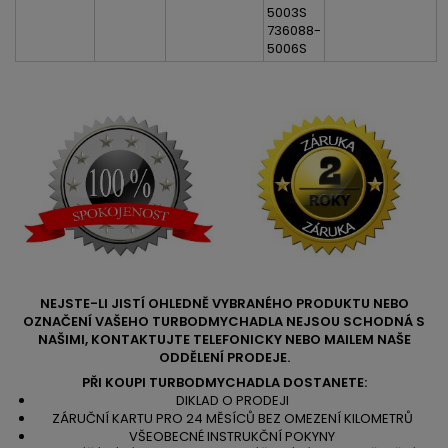
5003S
736088-
5006S
NEJSTE-LI JISTÍ OHLEDNĚ VYBRANÉHO PRODUKTU NEBO
OZNAČENÍ VAŠEHO TURBODMYCHADLA NEJSOU SCHODNÁ S
NAŠIMI, KONTAKTUJTE TELEFONICKY NEBO MAILEM NAŠE
ODDĚLENÍ PRODEJE.
PŘI KOUPI TURBODMYCHADLA DOSTANETE:
DIKLAD O PRODEJI
ZÁRUČNÍ KARTU PRO 24 MĚSÍCŮ BEZ OMEZENÍ KILOMETRŮ
VŠEOBECNÉ INSTRUKČNÍ POKYNY