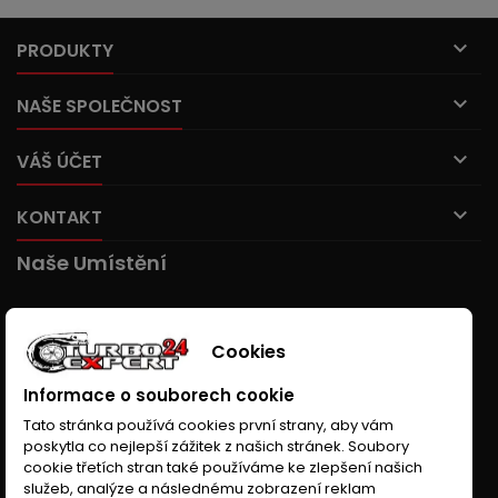

PRODUKTY

NAŠE SPOLEČNOST

VÁŠ ÚČET

KONTAKT
Naše Umístění
Cookies
Informace o souborech cookie
Tato stránka používá cookies první strany, aby vám
poskytla co nejlepší zážitek z našich stránek. Soubory
cookie třetích stran také používáme ke zlepšení našich
služeb, analýze a následnému zobrazení reklam