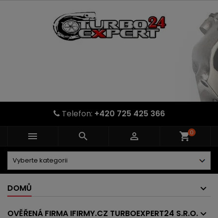
Telefon:
+420 725 425 366
0



shopping_cart
DOMŮ
OVĚŘENÁ FIRMA IFIRMY.CZ TURBOEXPERT24 S.R.O.