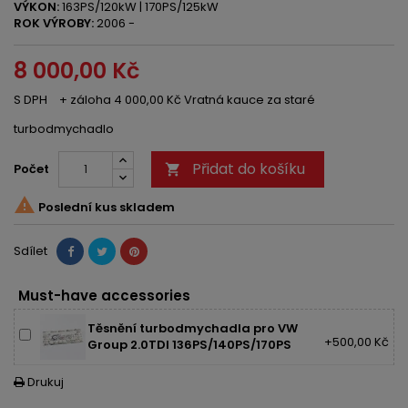
VÝKON:
163PS/120kW | 170PS/125kW
ROK VÝROBY:
2006 -
8 000,00 Kč
S DPH
+ záloha 4 000,00 Kč Vratná kauce za staré
turbodmychadlo
Přidat do košíku
Počet


Poslední kus skladem
Sdílet
Must-have accessories
Těsnění turbodmychadla pro VW
+500,00 Kč
Group 2.0TDI 136PS/140PS/170PS
Drukuj
