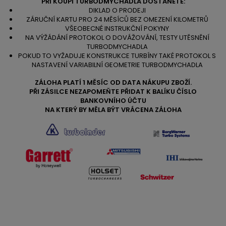
PŘI KOUPI TURBODMYCHADLA DOSTANETE:
DIKLAD O PRODEJI
ZÁRUČNÍ KARTU PRO 24 MĚSÍCŮ BEZ OMEZENÍ KILOMETRŮ
VŠEOBECNÉ INSTRUKČNÍ POKYNY
NA VÝŽÁDÁNÍ PROTOKOL O DOVÁŽOVÁNÍ, TESTY UTĚSNĚNÍ
TURBODMYCHADLA
POKUD TO VYŽADUJE KONSTRUKCE TURBÍNY TAKÉ PROTOKOL S
NASTAVENÍ VARIABILNÍ GEOMETRIE TURBODMYCHADLA
ZÁLOHA PLATÍ 1 MĚSÍC OD DATA NÁKUPU ZBOŽÍ.
PŘI ZÁSILCE NEZAPOMEŇTE PŘIDAT K BALÍKU ČÍSLO
BANKOVNÍHO ÚČTU
NA KTERÝ BY MĚLA BÝT VRÁCENA ZÁLOHA