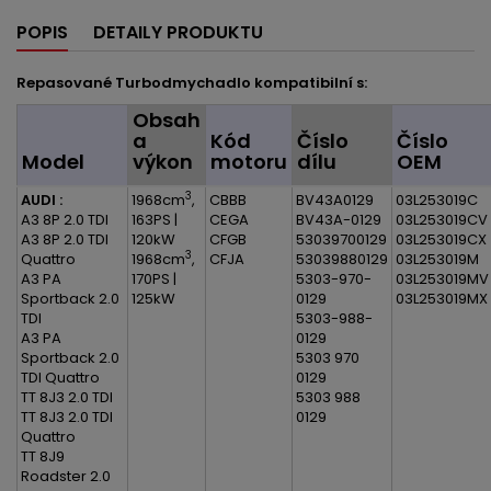
POPIS
DETAILY PRODUKTU
Repasované Turbodmychadlo kompatibilní s:
Obsah
a
Kód
Číslo
Číslo
Model
výkon
motoru
dílu
OEM
3
AUDI :
1968cm
,
CBBB
BV43A0129
03L253019C
A3 8P 2.0 TDI
163PS |
CEGA
BV43A-0129
03L253019CV
A3 8P 2.0 TDI
120kW
CFGB
53039700129
03L253019CX
3
Quattro
1968cm
,
CFJA
53039880129
03L253019M
A3 PA
170PS |
5303-970-
03L253019MV
Sportback 2.0
125kW
0129
03L253019MX
TDI
5303-988-
A3 PA
0129
Sportback 2.0
5303 970
TDI Quattro
0129
TT 8J3 2.0 TDI
5303 988
TT 8J3 2.0 TDI
0129
Quattro
TT 8J9
Roadster 2.0