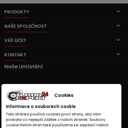

PRODUKTY

NAŠE SPOLEČNOST

VÁŠ ÚČET

KONTAKT
Naše Umístění
Cookies
Informace o souborech cookie
Tato stránka používá cookies první strany, aby vám
poskytla co nejlepší zážitek z našich stránek. Soubory
cookie třetích stran také používáme ke zlepšení našich