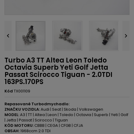


Turbo A3 TT Altea Leon Toledo
Octavia Superb Yeti Golf Jetta
Passat Scirocco Tiguan - 2.0TDI
163PS.170PS
Kód
TX001109
Repasované Turbodmychadlo:
ZNAČKU VOZIDLA:
Audi | Seat | Skoda | Volkswagen
MODEL:
A3 | TT | Altea | Leon | Toledo | Octavia | Superb | Yeti | Golf
| Jetta | Passat | Scirocco | Tiguan
KÓD MOTORU:
CBBB | CEGA | CFGB | CFJA
OBSAH:
1968ccm 2.0 TDI