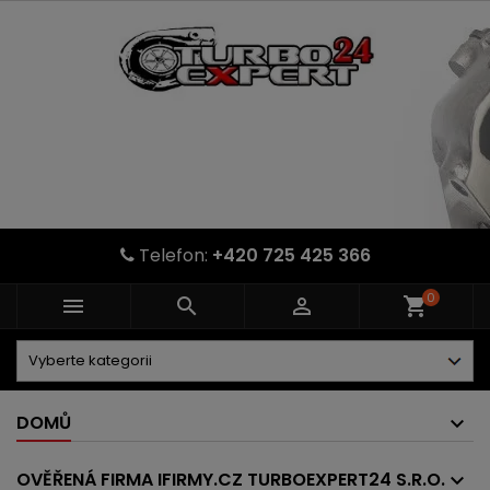
Telefon:
+420 725 425 366
0



shopping_cart
DOMŮ
OVĚŘENÁ FIRMA IFIRMY.CZ TURBOEXPERT24 S.R.O.