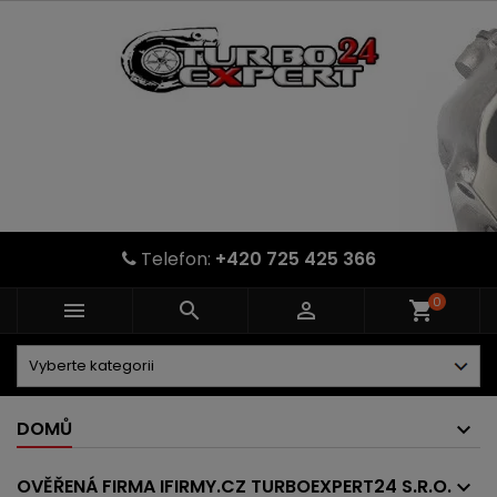
Telefon:
+420 725 425 366
0



shopping_cart
DOMŮ
OVĚŘENÁ FIRMA IFIRMY.CZ TURBOEXPERT24 S.R.O.