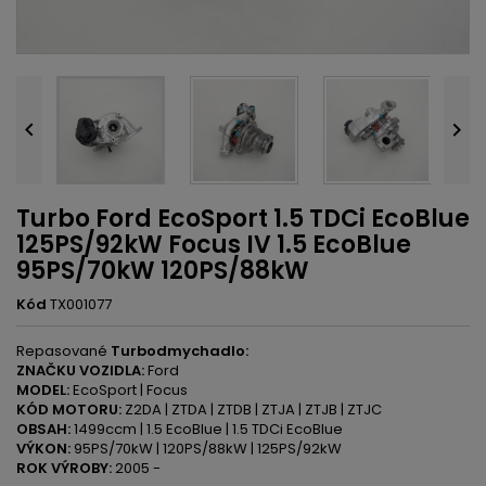


Turbo Ford EcoSport 1.5 TDCi EcoBlue
125PS/92kW Focus IV 1.5 EcoBlue
95PS/70kW 120PS/88kW
Kód
TX001077
Repasované
Turbodmychadlo:
ZNAČKU VOZIDLA:
Ford
MODEL:
EcoSport | Focus
KÓD MOTORU:
Z2DA | ZTDA | ZTDB | ZTJA | ZTJB | ZTJC
OBSAH:
1499ccm | 1.5 EcoBlue | 1.5 TDCi EcoBlue
VÝKON:
95PS/70kW | 120PS/88kW | 125PS/92kW
ROK VÝROBY:
2005 -