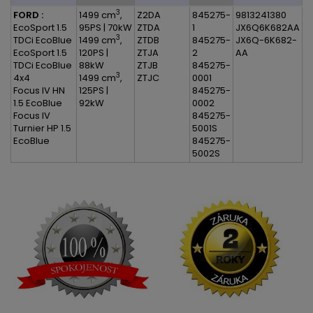
3
FORD :
1499 cm
,
Z2DA
845275-
9813241380
EcoSport 1.5
95PS | 70kW
ZTDA
1
JX6Q6K682AA
3
TDCi EcoBlue
1499 cm
,
ZTDB
845275-
JX6Q-6K682-
EcoSport 1.5
120PS |
ZTJA
2
AA
TDCi EcoBlue
88kW
ZTJB
845275-
3
4x4
1499 cm
,
ZTJC
0001
Focus IV HN
125PS |
845275-
1.5 EcoBlue
92kW
0002
Focus IV
845275-
Turnier HP 1.5
5001S
EcoBlue
845275-
5002S