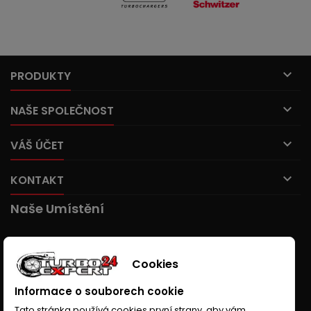

PRODUKTY

NAŠE SPOLEČNOST

VÁŠ ÚČET

KONTAKT
Naše Umístění
Cookies
Informace o souborech cookie
Tato stránka používá cookies první strany, aby vám