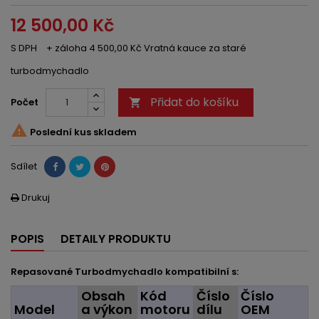
12 500,00 Kč
S DPH
+ záloha 4 500,00 Kč Vratná kauce za staré
turbodmychadlo
Přidat do košíku
Počet


Poslední kus skladem
Sdílet
Drukuj

POPIS
DETAILY PRODUKTU
Repasované Turbodmychadlo kompatibilní s:
Obsah
Kód
Číslo
Číslo
Model
a výkon
motoru
dílu
OEM