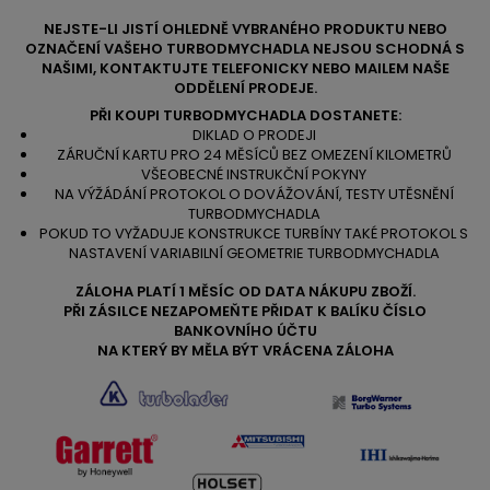
NEJSTE-LI JISTÍ OHLEDNĚ VYBRANÉHO PRODUKTU NEBO
OZNAČENÍ VAŠEHO TURBODMYCHADLA NEJSOU SCHODNÁ S
NAŠIMI, KONTAKTUJTE TELEFONICKY NEBO MAILEM NAŠE
ODDĚLENÍ PRODEJE.
PŘI KOUPI TURBODMYCHADLA DOSTANETE:
DIKLAD O PRODEJI
ZÁRUČNÍ KARTU PRO 24 MĚSÍCŮ BEZ OMEZENÍ KILOMETRŮ
VŠEOBECNÉ INSTRUKČNÍ POKYNY
NA VÝŽÁDÁNÍ PROTOKOL O DOVÁŽOVÁNÍ, TESTY UTĚSNĚNÍ
TURBODMYCHADLA
POKUD TO VYŽADUJE KONSTRUKCE TURBÍNY TAKÉ PROTOKOL S
NASTAVENÍ VARIABILNÍ GEOMETRIE TURBODMYCHADLA
ZÁLOHA PLATÍ 1 MĚSÍC OD DATA NÁKUPU ZBOŽÍ.
PŘI ZÁSILCE NEZAPOMEŇTE PŘIDAT K BALÍKU ČÍSLO
BANKOVNÍHO ÚČTU
NA KTERÝ BY MĚLA BÝT VRÁCENA ZÁLOHA