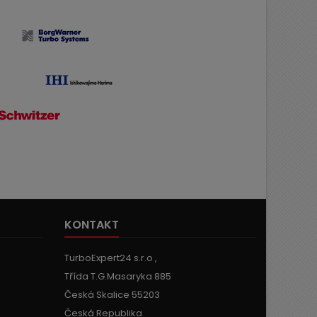
KONTAKT
TurboExpert24 s.r.o ,
Třída T.G.Masaryka 885
Česká Skalice 55203
Česká Republika