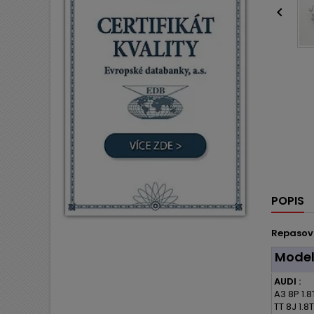

POPIS
Repasov
Mode
AUDI :
A3 8P 1.8
TT 8J 1.8T