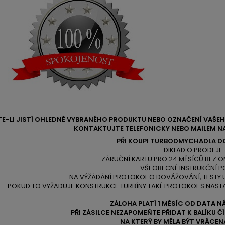
TE-LI JISTÍ OHLEDNĚ VYBRANÉHO PRODUKTU NEBO OZNAČENÍ VAŠ
KONTAKTUJTE TELEFONICKY NEBO MAILEM NA
PŘI KOUPI TURBODMYCHADLA D
DIKLAD O PRODEJI
ZÁRUČNÍ KARTU PRO 24 MĚSÍCŮ BEZ O
VŠEOBECNÉ INSTRUKČNÍ P
NA VÝŽÁDÁNÍ PROTOKOL O DOVÁŽOVÁNÍ, TESTY
POKUD TO VYŽADUJE KONSTRUKCE TURBÍNY TAKÉ PROTOKOL S NAST
ZÁLOHA PLATÍ 1 MĚSÍC OD DATA N
PŘI ZÁSILCE NEZAPOMEŇTE PŘIDAT K BALÍKU 
NA KTERÝ BY MĚLA BÝT VRÁCEN