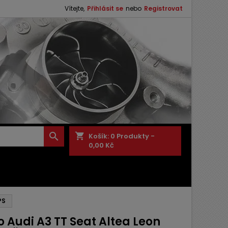
Vítejte,
Přihlásit se
nebo
Registrovat

shopping_cart
Košík:
0
Produkty -
0,00 Kč
PS
 Audi A3 TT Seat Altea Leon