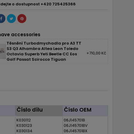
dejte o dostupnost +420 725425366
ave accessories
Těsnění Turbodmychadla pro A3 TT
S3 Q3 Alhambra Altea Leon Toledo
+710,00 Kč
Octavia Superb Yeti Beetle CC Eos
Golf Passat Scirocco Tiguan
Číslo dílu
Číslo OEM
K030112
06J145701B
K030123
06J145701BV
K030134
06J145701BX