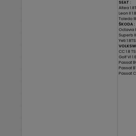
SEAT :
Altea 1.8
Leon II 1.
Toledo III
ŠKODA :
Octavia II
Superb II
Yeti 1.8TS
VOLKSW
CC 1.8 TS
Golf VI 1.
Passat B6
Passat B7
Passat C