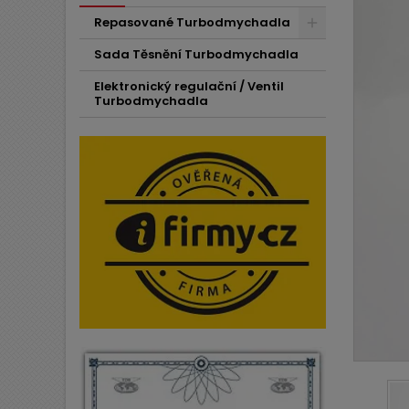
Repasované Turbodmychadla
Sada Těsnění Turbodmychadla
Elektronický regulační / Ventil
Turbodmychadla