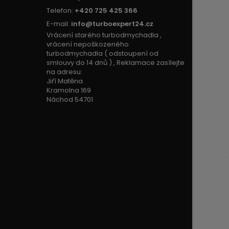
Telefon:
+420 725 425 366
E-mail:
info@turboexpert24.cz
Vrácení starého turbodmychadla ,
vrácení nepoškozeného
turbodmychadla ( odstoupení od
smlouvy do 14 dnů ) , Reklamace zasílejte
na adresu:
Jiří Matěna
Kramolna 169
Náchod 54701