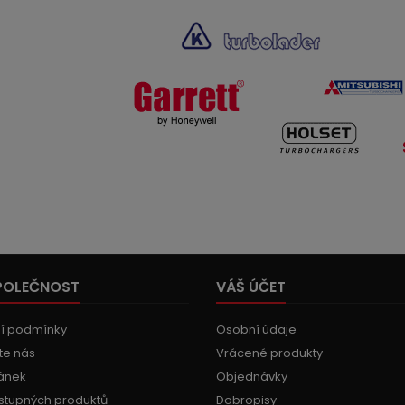
POLEČNOST
VÁŠ ÚČET
í podmínky
Osobní údaje
te nás
Vrácené produkty
ánek
Objednávky
stupných produktů
Dobropisy