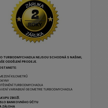
EHO TURBODMYCHADLA NEJSOU SCHODNÁ S NAŠIMI,
ŠE ODDĚLENÍ PRODEJE.
OSTANETE:
MEZENÍ KILOMETRŮ
OKYNY
 UTĚSNĚNÍ TURBODMYCHADLA
AVENÍ VARIABILNÍ GEOMETRIE TURBODMYCHADLA
ÁKUPU ZBOŽÍ.
ČÍSLO BANKOVNÍHO ÚČTU
A ZÁLOHA