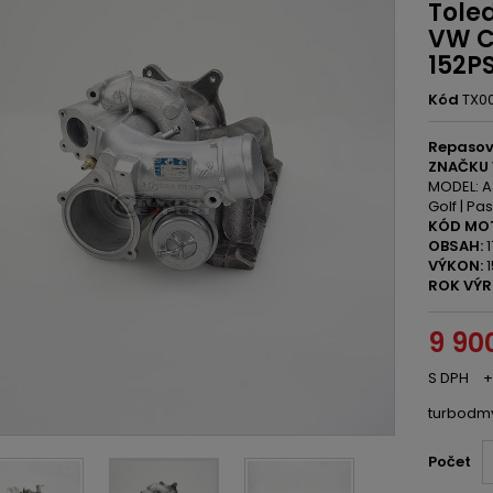
Tole
VW CC
152P
Kód
TX0
Repasov
ZNAČKU 
MODEL: A3 
Golf | Pa
KÓD MO
OBSAH:
1
VÝKON:
1
ROK VÝR
9 90
S DPH
+
turbodm
Počet