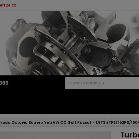
ert24.cz
366
Škoda Octavia Superb Yeti VW CC Golf Passat - 1.8TSI/TFSI 152PS/160
Turbo