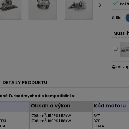

Požá

Sdílet
Must-h
Drukuj

DETAILY PRODUKTU
ané Turbodmychadlo kompatibilní s:
l
Obsah a výkon
Kód motoru
3
1798cm
, 152PS | 112kW
BYT
3
TFSI
1798cm
, 160PS | 118kW
BZB
FSI
CDAA