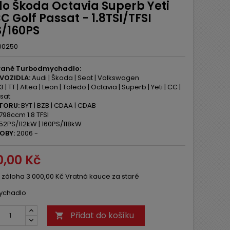
do Škoda Octavia Superb Yeti
 Golf Passat - 1.8TSI/TFSI
S/160PS
00250
ané Turbodmychadlo:
VOZIDLA:
Audi | Škoda | Seat | Volkswagen
| TT | Altea | Leon | Toledo | Octavia | Superb | Yeti | CC |
ssat
TORU:
BYT | BZB | CDAA | CDAB
798ccm 1.8 TFSI
52PS/112kW | 160PS/118kW
OBY:
2006 -
0,00 Kč
 záloha 3 000,00 Kč Vratná kauce za staré
ychadlo
Přidat do košíku
