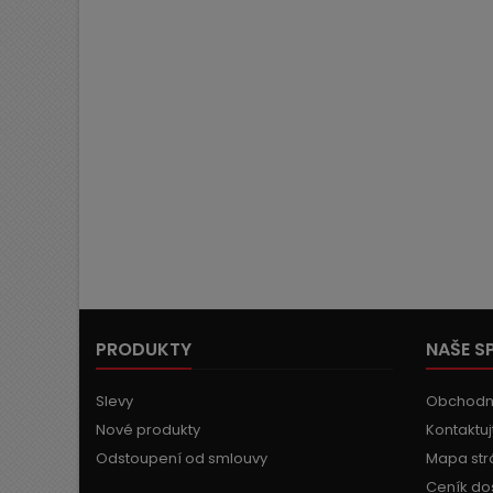
PRODUKTY
NAŠE S
Slevy
Obchodn
Nové produkty
Kontaktuj
Odstoupení od smlouvy
Mapa str
Ceník do