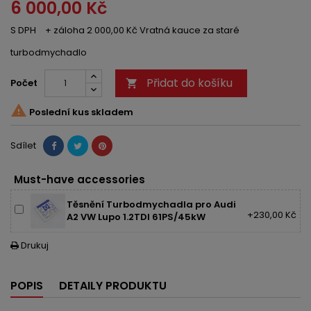
6 000,00 Kč
S DPH
+ záloha 2 000,00 Kč Vratná kauce za staré
turbodmychadlo
Přidat do košíku
Počet


Poslední kus skladem
Sdílet
Must-have accessories
Těsnění Turbodmychadla pro Audi
+230,00 Kč
A2 VW Lupo 1.2TDI 61PS/45kW
Drukuj

POPIS
DETAILY PRODUKTU