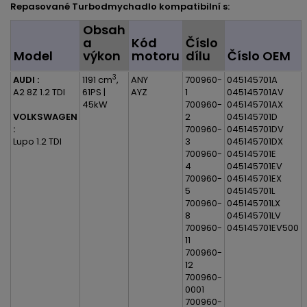
Repasované Turbodmychadlo kompatibilní s:
Obsah
a
Kód
Číslo
Model
výkon
motoru
dílu
Číslo OEM
3
AUDI :
1191 cm
,
ANY
700960-
045145701A
A2 8Z 1.2 TDI
61PS |
AYZ
1
045145701AV
45kW
700960-
045145701AX
VOLKSWAGEN
2
045145701D
:
700960-
045145701DV
Lupo 1.2 TDI
3
045145701DX
700960-
045145701E
4
045145701EV
700960-
045145701EX
5
045145701L
700960-
045145701LX
8
045145701LV
700960-
045145701EV500
11
700960-
12
700960-
0001
700960-