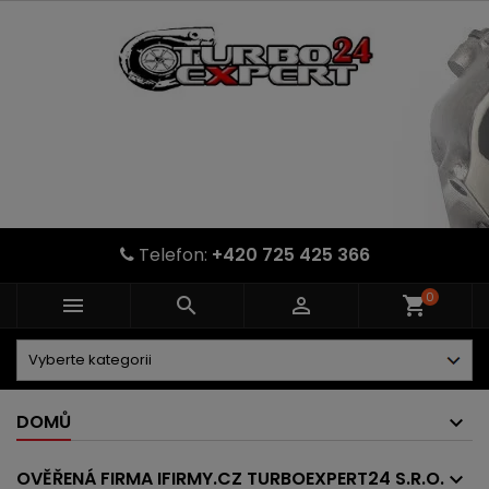
Telefon:
+420 725 425 366
0



shopping_cart
DOMŮ
OVĚŘENÁ FIRMA IFIRMY.CZ TURBOEXPERT24 S.R.O.