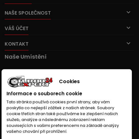

NAŠE SPOLEČNOST

VÁŠ ÚČET

KONTAKT
Naše Umístění
Cookies
Informace o souborech cookie
Tato stránka používá cookies první strany, aby vám
poskytla co nejlepší zážitek z našich stránek. Soubory
cookie třetích stran také používáme ke zlepšení našich
služeb, analýze a následnému zobrazení reklam
souvisejících s vašimi preferencemi na základě analýzy
vašeho chování při prohlížení.