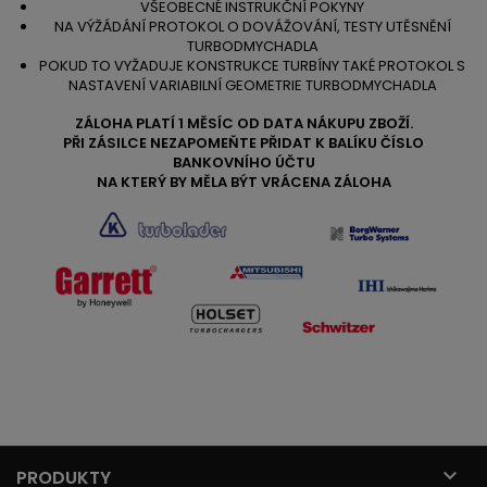
VŠEOBECNÉ INSTRUKČNÍ POKYNY
NA VÝŽÁDÁNÍ PROTOKOL O DOVÁŽOVÁNÍ, TESTY UTĚSNĚNÍ
TURBODMYCHADLA
POKUD TO VYŽADUJE KONSTRUKCE TURBÍNY TAKÉ PROTOKOL S
NASTAVENÍ VARIABILNÍ GEOMETRIE TURBODMYCHADLA
ZÁLOHA PLATÍ 1 MĚSÍC OD DATA NÁKUPU ZBOŽÍ.
PŘI ZÁSILCE NEZAPOMEŇTE PŘIDAT K BALÍKU ČÍSLO
BANKOVNÍHO ÚČTU
NA KTERÝ BY MĚLA BÝT VRÁCENA ZÁLOHA

PRODUKTY