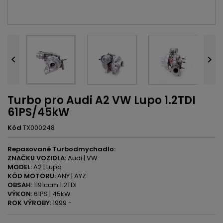


Turbo pro Audi A2 VW Lupo 1.2TDI
61PS/45kW
Kód
TX000248
Repasované Turbodmychadlo:
ZNAČKU VOZIDLA:
Audi | VW
MODEL:
A2 | Lupo
KÓD MOTORU:
ANY | AYZ
OBSAH:
1191ccm 1.2TDI
VÝKON:
61PS | 45kW
ROK VÝROBY:
1999 -