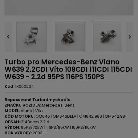


Turbo pro Mercedes-Benz Viano
W639 2.2CDI Vito 109CDI 111CDI 115CDI
W639 - 2.2d 95PS 116PS 150PS
Kód
TX000234
Repasované Turbodmychadlo:
ZNAČKU VOZIDLA:
Mercedes-Benz
MODEL:
Viano | Vito
KÓD MOTORU:
OM646 | OM646DELA | OM642.980 | OM642.981
OBSAH:
2148ccm 2.2 d
VÝKON:
95PS/70kW | 116PS/85kW | 150PS/110kW
ROK VÝROBY:
2003 -