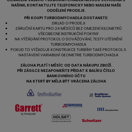
NAŠIMI, KONTAKTUJTE TELEFONICKY NEBO MAILEM NAŠE
ODDĚLENÍ PRODEJE.
PŘI KOUPI TURBODMYCHADLA DOSTANETE:
DIKLAD O PRODEJI
ZÁRUČNÍ KARTU PRO 24 MĚSÍCŮ BEZ OMEZENÍ KILOMETRŮ
VŠEOBECNÉ INSTRUKČNÍ POKYNY
NA VÝŽÁDÁNÍ PROTOKOL O DOVÁŽOVÁNÍ, TESTY UTĚSNĚNÍ
TURBODMYCHADLA
POKUD TO VYŽADUJE KONSTRUKCE TURBÍNY TAKÉ PROTOKOL S
NASTAVENÍ VARIABILNÍ GEOMETRIE TURBODMYCHADLA
ZÁLOHA PLATÍ 1 MĚSÍC OD DATA NÁKUPU ZBOŽÍ.
PŘI ZÁSILCE NEZAPOMEŇTE PŘIDAT K BALÍKU ČÍSLO
BANKOVNÍHO ÚČTU
NA KTERÝ BY MĚLA BÝT VRÁCENA ZÁLOHA