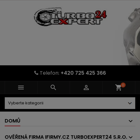
Telefon:
+420 725 425 366
0



shopping_cart
DOMŮ
OVĚŘENÁ FIRMA IFIRMY.CZ TURBOEXPERT24 S.R.O.