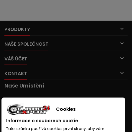

PRODUKTY

NAŠE SPOLEČNOST

VÁŠ ÚČET

KONTAKT
Naše Umístění
Cookies
Informace o souborech cookie
Tato stránka používá cookies první strany, aby vám