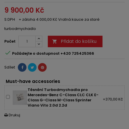
9 900,00 Kč
S DPH
+ záloha 4 000,00 Kč Vratná kauce za staré
turbodmychadlo
Přidat do košíku
Počet


Požádejte o dostupnost +420 725425366
Sdílet
Must-have accessories
Těsnění Turbodmychadla pro
Mercedes-Benz C-Class CLC CLK E-
+370,00 Kč
Class G-Class M-Class Sprinter
Viano Vito 2.0d 2.2d
Drukuj
