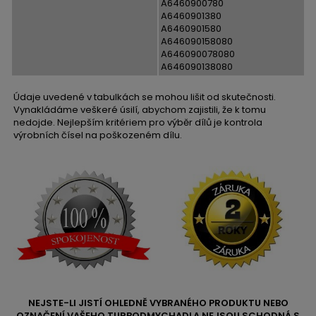
A6460900780
A6460901380
A6460901580
A646090158080
A646090078080
A646090138080
Údaje uvedené v tabulkách se mohou lišit od skutečnosti.
Vynakládáme veškeré úsilí, abychom zajistili, že k tomu
nedojde. Nejlepším kritériem pro výběr dílů je kontrola
výrobních čísel na poškozeném dílu.
NEJSTE-LI JISTÍ OHLEDNĚ VYBRANÉHO PRODUKTU NEBO
OZNAČENÍ VAŠEHO TURBODMYCHADLA NEJSOU SCHODNÁ S