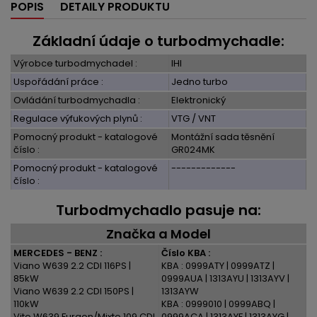
POPIS
DETAILY PRODUKTU
Základní údaje o turbodmychadle:
Výrobce turbodmychadel :
IHI
Uspořádání práce :
Jedno turbo
Ovládání turbodmychadla :
Elektronický
Regulace výfukových plynů :
VTG / VNT
Pomocný produkt - katalogové
Montážní sada těsnění
číslo :
GR024MK
Pomocný produkt - katalogové
-------------
číslo :
Turbodmychadlo pasuje na:
Značka a Model
MERCEDES - BENZ :
Číslo KBA :
Viano W639 2.2 CDI 116PS |
KBA : 0999ATY | 0999ATZ |
85kW
0999AUA | 1313AYU | 1313AYV |
Viano W639 2.2 CDI 150PS |
1313AYW
110kW
KBA : 0999010 | 0999ABQ |
Vito W639 Furgon/Mixto 109 CDI
0999ACA | 1313AYF | 1313AYG |