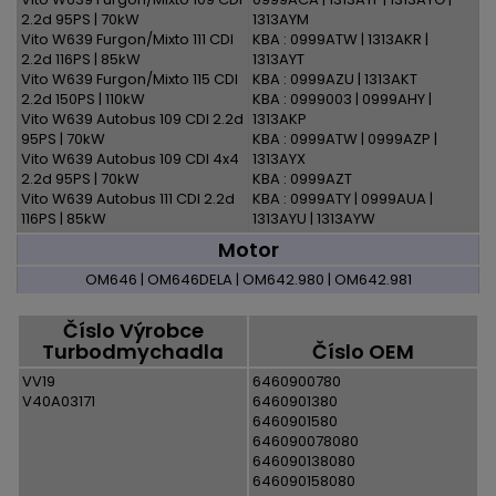
2.2d 95PS | 70kW
1313AYM
Vito W639 Furgon/Mixto 111 CDI
KBA : 0999ATW | 1313AKR |
2.2d 116PS | 85kW
1313AYT
Vito W639 Furgon/Mixto 115 CDI
KBA : 0999AZU | 1313AKT
2.2d 150PS | 110kW
KBA : 0999003 | 0999AHY |
Vito W639 Autobus 109 CDI 2.2d
1313AKP
95PS | 70kW
KBA : 0999ATW | 0999AZP |
Vito W639 Autobus 109 CDI 4x4
1313AYX
2.2d 95PS | 70kW
KBA : 0999AZT
Vito W639 Autobus 111 CDI 2.2d
KBA : 0999ATY | 0999AUA |
116PS | 85kW
1313AYU | 1313AYW
Motor
OM646 | OM646DELA | OM642.980 | OM642.981
Číslo Výrobce
Turbodmychadla
Číslo OEM
VV19
6460900780
V40A03171
6460901380
6460901580
646090078080
646090138080
646090158080