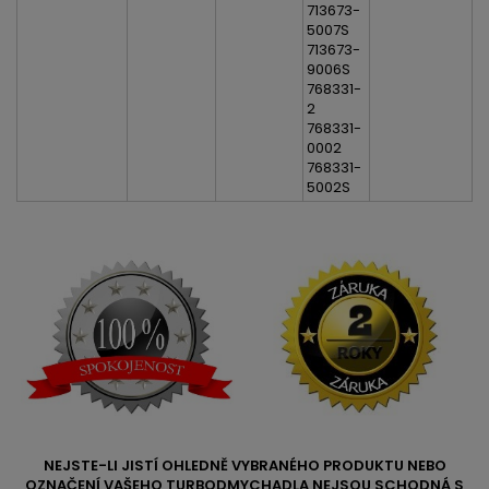
713673-
5007S
713673-
9006S
768331-
2
768331-
0002
768331-
5002S
NEJSTE-LI JISTÍ OHLEDNĚ VYBRANÉHO PRODUKTU NEBO
OZNAČENÍ VAŠEHO TURBODMYCHADLA NEJSOU SCHODNÁ S