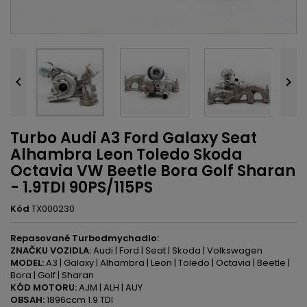


Turbo Audi A3 Ford Galaxy Seat
Alhambra Leon Toledo Skoda
Octavia VW Beetle Bora Golf Sharan
- 1.9TDI 90PS/115PS
Kód
TX000230
Repasované Turbodmychadlo:
ZNAČKU VOZIDLA:
Audi | Ford | Seat | Skoda | Volkswagen
MODEL:
A3 | Galaxy | Alhambra | Leon | Toledo | Octavia | Beetle |
Bora | Golf | Sharan
KÓD MOTORU:
AJM | ALH | AUY
OBSAH:
1896ccm 1.9 TDI