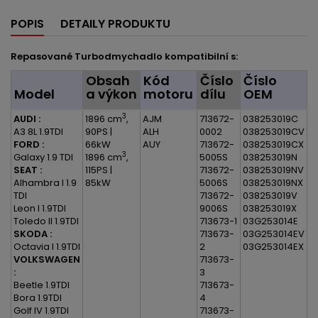
POPIS
DETAILY PRODUKTU
Repasované Turbodmychadlo kompatibilní s:
Obsah
Kód
Číslo
Číslo
Model
a výkon
motoru
dílu
OEM
3
AUDI :
1896 cm
,
AJM
713672-
038253019C
A3 8L 1.9TDI
90PS |
ALH
0002
038253019CV
FORD :
66kW
AUY
713672-
038253019CX
3
Galaxy 1.9 TDI
1896 cm
,
5005S
038253019N
SEAT :
115PS |
713672-
038253019NV
Alhambra I 1.9
85kW
5006S
038253019NX
TDI
713672-
038253019V
Leon I 1.9TDI
9006S
038253019X
Toledo II 1.9TDI
713673-1
03G253014E
SKODA :
713673-
03G253014EV
Octavia I 1.9TDI
2
03G253014EX
VOLKSWAGEN
713673-
:
3
Beetle 1.9TDI
713673-
Bora 1.9TDI
4
Golf IV 1.9TDI
713673-