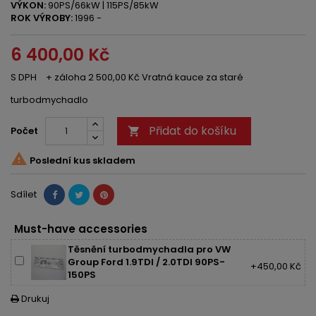
VÝKON:
90PS/66kW | 115PS/85kW
ROK VÝROBY:
1996 -
6 400,00 Kč
S DPH
+ záloha 2 500,00 Kč Vratná kauce za staré
turbodmychadlo
Přidat do košíku
Počet


Poslední kus skladem
Sdílet
Must-have accessories
Těsnění turbodmychadla pro VW
Group Ford 1.9TDI / 2.0TDI 90PS-
+450,00 Kč
150PS
Drukuj
