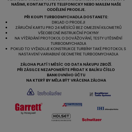
NAŠIMI, KONTAKTUJTE TELEFONICKY NEBO MAILEM NAŠE
ODDĚLENÍ PRODEJE.
PŘI KOUPI TURBODMYCHADLA DOSTANETE:
DIKLAD O PRODEJI
ZÁRUČNÍ KARTU PRO 24 MĚSÍCŮ BEZ OMEZENÍ KILOMETRŮ
VŠEOBECNÉ INSTRUKČNÍ POKYNY
NA VÝŽÁDÁNÍ PROTOKOL O DOVÁŽOVÁNÍ, TESTY UTĚSNĚNÍ
TURBODMYCHADLA
POKUD TO VYŽADUJE KONSTRUKCE TURBÍNY TAKÉ PROTOKOL S
NASTAVENÍ VARIABILNÍ GEOMETRIE TURBODMYCHADLA
ZÁLOHA PLATÍ 1 MĚSÍC OD DATA NÁKUPU ZBOŽÍ.
PŘI ZÁSILCE NEZAPOMEŇTE PŘIDAT K BALÍKU ČÍSLO
BANKOVNÍHO ÚČTU
NA KTERÝ BY MĚLA BÝT VRÁCENA ZÁLOHA