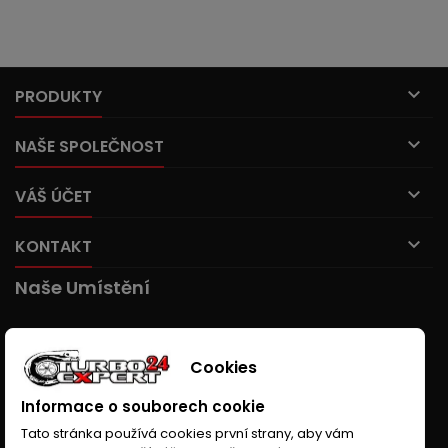

PRODUKTY

NAŠE SPOLEČNOST

VÁŠ ÚČET

KONTAKT
Naše Umístění
Cookies
Informace o souborech cookie
Tato stránka používá cookies první strany, aby vám