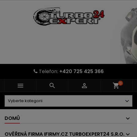
Telefon:
+420 725 425 366
0



shopping_cart
DOMŮ
OVĚŘENÁ FIRMA IFIRMY.CZ TURBOEXPERT24 S.R.O.