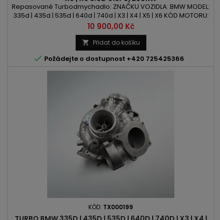
Repasované Turbodmychadlo: ZNAČKU VOZIDLA: BMW MODEL:
335d | 435d | 535d | 640d | 740d | X3 | X4 | X5 | X6 KÓD MOTORU:
N57D30 OBSAH: 2993ccm 3.0d VÝKON: 313PS | 230kW ROK
Cena
10 900,00 Kč
VÝROBY: 2011 -POZOR: BiTurbo
Přidat do košíku


Požádejte o dostupnost +420 725425366
KÓD:
TX000199
TURBO BMW 335D | 435D | 535D | 640D | 740D | X3 | X4 |