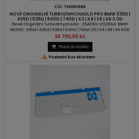
KÓD:
TX000198N
NOVÉ ORIGINÁLNÍ TURBODMYCHADLO PRO BMW 335D |
435D | 535D | 640D | 740D | X3 | X4 | X5 | X6 3.0D
313PS/230KW
Nové Originální Turbodmychadlo : ZNAČKU VOZIDLA: BMW
MODEL: 335d | 435d | 535d | 640d | 740d | X3 | X4 | X5 | X6 KÓD
MOTORU: N57D30 OBSAH: 2993ccm 3.0d VÝKON: 313PS | 230kW
Cena
26 700,00 Kč
ROK VÝROBY: 2011 -POZOR: BiTurbo
Přidat do košíku


Poslední kus skladem