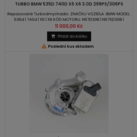
TURBO BMW 535D 740D X5 X6 3.0D 299PS/306PS
Repasované Turbodmychadlo: ZNAČKU VOZIDLA: BMW MODEL:
535d | 740d | X5 | X6 KÓD MOTORU: N57D30B | N57SD30B |
N57D30TOP OBSAH: 2993ccm 3.0d VÝKON: 299PS/220kW |
Cena
11 000,00 Kč
306PS/225kW ROK VÝROBY: 2009 -
Přidat do košíku


Poslední kus skladem