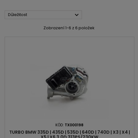

Důležitost
Zobrazení 1-6 z 6 položek
KÓD:
TX000198
TURBO BMW 335D | 435D | 535D | 640D | 740D | X3 | X4 |
X5 | X6 3.0D 313PS/230KW