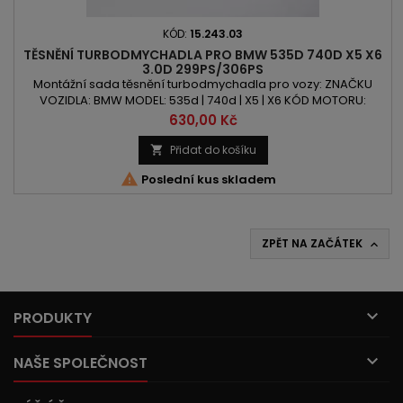
KÓD:
15.243.03
TĚSNĚNÍ TURBODMYCHADLA PRO BMW 535D 740D X5 X6
3.0D 299PS/306PS
Montážní sada těsnění turbodmychadla pro vozy: ZNAČKU
VOZIDLA: BMW MODEL: 535d | 740d | X5 | X6 KÓD MOTORU:
N57D30B | N57SD30B | N57D30TOP OBSAH: 2993ccm 3.0d
Cena
630,00 Kč
VÝKON: 299PS/220kW | 306PS/225kW POZOR:Montážní sada
pro malá a velká turbodmychadla (TX000431 + TX000432)
Přidat do košíku


Poslední kus skladem
ZPĚT NA ZAČÁTEK


PRODUKTY

NAŠE SPOLEČNOST