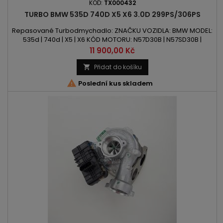
KÓD:
TX000432
TURBO BMW 535D 740D X5 X6 3.0D 299PS/306PS
Repasované Turbodmychadlo: ZNAČKU VOZIDLA: BMW MODEL:
535d | 740d | X5 | X6 KÓD MOTORU: N57D30B | N57SD30B |
N57D30TOP OBSAH: 2993ccm 3.0d VÝKON: 299PS/220kW |
Cena
11 900,00 Kč
306PS/225kW ROK VÝROBY: 2009 -
Přidat do košíku


Poslední kus skladem