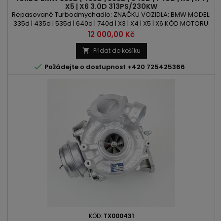
X5 | X6 3.0D 313PS/230KW
Repasované Turbodmychadlo: ZNAČKU VOZIDLA: BMW MODEL:
335d | 435d | 535d | 640d | 740d | X3 | X4 | X5 | X6 KÓD MOTORU:
N57D30 OBSAH: 2993ccm 3.0d VÝKON: 313PS | 230kWROK
Cena
12 000,00 Kč
VÝROBY: 2011 -POZOR: BiTurbo
Přidat do košíku


Požádejte o dostupnost +420 725425366
KÓD:
TX000431