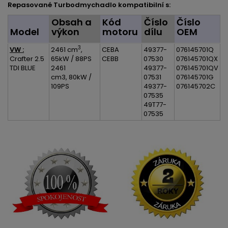
Repasované Turbodmychadlo kompatibilní s:
Obsah a
Kód
Číslo
Číslo
Model
výkon
motoru
dílu
OEM
3
VW :
2461 cm
,
CEBA
49377-
076145701Q
Crafter 2.5
65kW / 88PS
CEBB
07530
076145701QX
TDI BLUE
2461
49377-
076145701QV
cm3, 80kW /
07531
076145701G
109PS
49377-
076145702C
07535
49T77-
07535