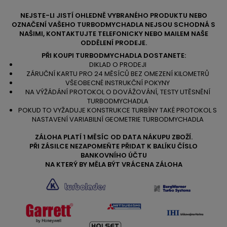
NEJSTE-LI JISTÍ OHLEDNĚ VYBRANÉHO PRODUKTU NEBO
OZNAČENÍ VAŠEHO TURBODMYCHADLA NEJSOU SCHODNÁ S
NAŠIMI, KONTAKTUJTE TELEFONICKY NEBO MAILEM NAŠE
ODDĚLENÍ PRODEJE.
PŘI KOUPI TURBODMYCHADLA DOSTANETE:
DIKLAD O PRODEJI
ZÁRUČNÍ KARTU PRO 24 MĚSÍCŮ BEZ OMEZENÍ KILOMETRŮ
VŠEOBECNÉ INSTRUKČNÍ POKYNY
NA VÝŽÁDÁNÍ PROTOKOL O DOVÁŽOVÁNÍ, TESTY UTĚSNĚNÍ
TURBODMYCHADLA
POKUD TO VYŽADUJE KONSTRUKCE TURBÍNY TAKÉ PROTOKOL S
NASTAVENÍ VARIABILNÍ GEOMETRIE TURBODMYCHADLA
ZÁLOHA PLATÍ 1 MĚSÍC OD DATA NÁKUPU ZBOŽÍ.
PŘI ZÁSILCE NEZAPOMEŇTE PŘIDAT K BALÍKU ČÍSLO
BANKOVNÍHO ÚČTU
NA KTERÝ BY MĚLA BÝT VRÁCENA ZÁLOHA