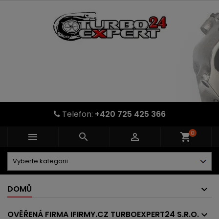
Telefon:
+420 725 425 366
0



shopping_cart
DOMŮ
OVĚŘENÁ FIRMA IFIRMY.CZ TURBOEXPERT24 S.R.O.