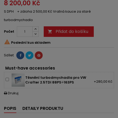
8 200,00 Kč
S DPH
+ záloha 2 500,00 Kč Vratná kauce za staré
turbodmychadlo
Přidat do košíku
Počet


Poslední kus skladem
Sdílet
Must-have accessories
Těsnění turbodmychadla pro VW
+280,00 Kč
Crafter 2.5TDI 88PS÷163PS
Drukuj

POPIS
DETAILY PRODUKTU