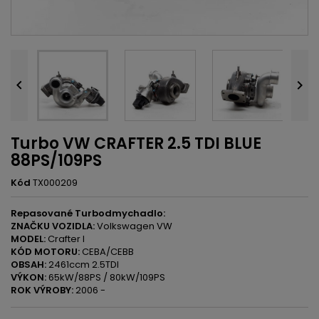


Turbo VW CRAFTER 2.5 TDI BLUE
88PS/109PS
Kód
TX000209
Repasované Turbodmychadlo:
ZNAČKU VOZIDLA:
Volkswagen VW
MODEL:
Crafter I
KÓD MOTORU:
CEBA/CEBB
OBSAH:
2461ccm 2.5TDI
VÝKON:
65kW/88PS / 80kW/109PS
ROK VÝROBY:
2006 -