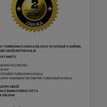
EHO TURBODMYCHADLA NEJSOU SCHODNÁ S NAŠIMI,
ŠE ODDĚLENÍ PRODEJE.
OSTANETE:
MEZENÍ KILOMETRŮ
OKYNY
 UTĚSNĚNÍ TURBODMYCHADLA
AVENÍ VARIABILNÍ GEOMETRIE TURBODMYCHADLA
ÁKUPU ZBOŽÍ.
ČÍSLO BANKOVNÍHO ÚČTU
A ZÁLOHA