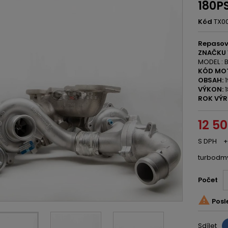
180P
Kód
TX0
Repasov
ZNAČKU 
MODEL : B
KÓD MO
OBSAH:
1
VÝKON:
1
ROK VÝR
12 5
S DPH
+
turbodm
Počet

Posl
Sdílet