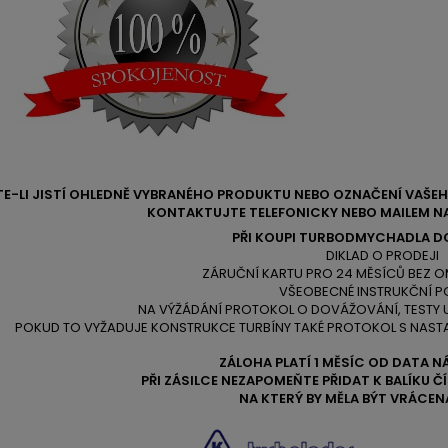
TE-LI JISTÍ OHLEDNĚ VYBRANÉHO PRODUKTU NEBO OZNAČENÍ VAŠ
KONTAKTUJTE TELEFONICKY NEBO MAILEM NA
PŘI KOUPI TURBODMYCHADLA D
DIKLAD O PRODEJI
ZÁRUČNÍ KARTU PRO 24 MĚSÍCŮ BEZ O
VŠEOBECNÉ INSTRUKČNÍ P
NA VÝŽÁDÁNÍ PROTOKOL O DOVÁŽOVÁNÍ, TESTY
POKUD TO VYŽADUJE KONSTRUKCE TURBÍNY TAKÉ PROTOKOL S NAST
ZÁLOHA PLATÍ 1 MĚSÍC OD DATA N
PŘI ZÁSILCE NEZAPOMEŇTE PŘIDAT K BALÍKU 
NA KTERÝ BY MĚLA BÝT VRÁCEN