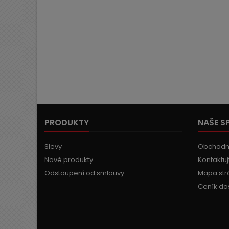
PRODUKTY
NAŠE S
Slevy
Obchodn
Nové produkty
Kontaktuj
Odstoupení od smlouvy
Mapa str
Ceník do