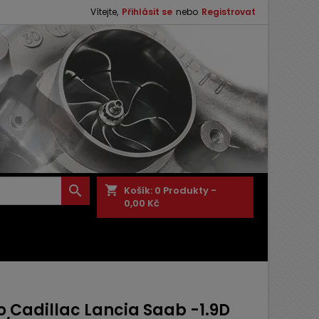
Vítejte,
Přihlásit se
nebo
Registrovat

shopping_cart
Košík:
0
Produkty -
0,00 Kč
o Cadillac Lancia Saab -1.9D