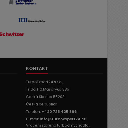
KONTAKT
TurboExpert24 s.r.o ,
Třída T.G.Masaryka 885
Česká Skalice 55203
Česká Republika
Telefon:
+420 725 425 366
E-mail:
info@turboexpert24.cz
Vrácení starého turbodmychadla ,