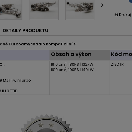

Drukuj

DETAILY PRODUKTU
ané Turbodmychadlo kompatibilní s:
l
Obsah a výkon
Kód mo
3
C :
1910 cm
, 180PS | 132kW
Z19DTR
3
1910 cm
, 190PS | 140kW
 1.9 MJT TwinTurbo
II 1.9 TTiD