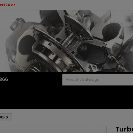
ert24.cz
366
90PS
Turb