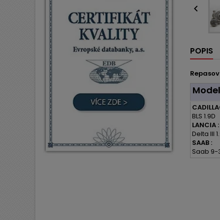

POPIS
Repasov
Mode
CADILLA
BLS 1.9D
LANCIA :
Delta III
SAAB :
Saab 9-3 