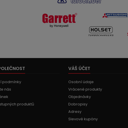
POLEČNOST
VÁŠ ÚČET
í podmínky
Osobní údaje
te nás
Vrácené produkty
ánek
Objednávky
stupných produktů
Dobropisy
Adresy
Slevové kupóny