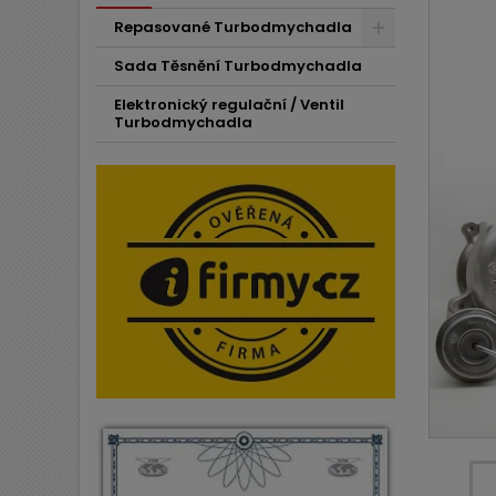
Repasované Turbodmychadla
Sada Těsnění Turbodmychadla
Elektronický regulační / Ventil
Turbodmychadla