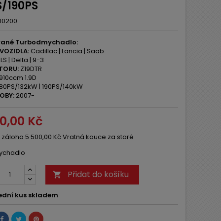
S/190PS
00200
ané Turbodmychadlo:
VOZIDLA:
Cadillac | Lancia | Saab
LS | Delta | 9-3
TORU:
Z19DTR
910ccm 1.9D
80PS/132kW | 190PS/140kW
OBY:
2007-
00,00 Kč
 záloha 5 500,00 Kč Vratná kauce za staré
ychadlo
Přidat do košíku

ední kus skladem