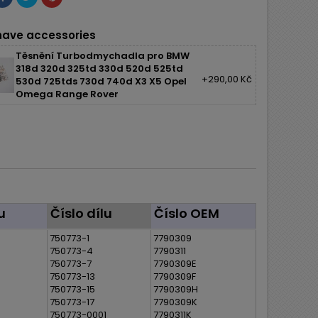
ave accessories
Těsnění Turbodmychadla pro BMW
318d 320d 325td 330d 520d 525td
+290,00 Kč
530d 725tds 730d 740d X3 X5 Opel
Omega Range Rover
u
Číslo dílu
Číslo OEM
750773-1
7790309
750773-4
7790311
750773-7
7790309E
750773-13
7790309F
750773-15
7790309H
750773-17
7790309K
750773-0001
7790311K