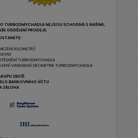
EHO TURBODMYCHADLA NEJSOU SCHODNÁ S NAŠIMI,
ŠE ODDĚLENÍ PRODEJE.
OSTANETE:
MEZENÍ KILOMETRŮ
OKYNY
 UTĚSNĚNÍ TURBODMYCHADLA
AVENÍ VARIABILNÍ GEOMETRIE TURBODMYCHADLA
ÁKUPU ZBOŽÍ.
ČÍSLO BANKOVNÍHO ÚČTU
A ZÁLOHA