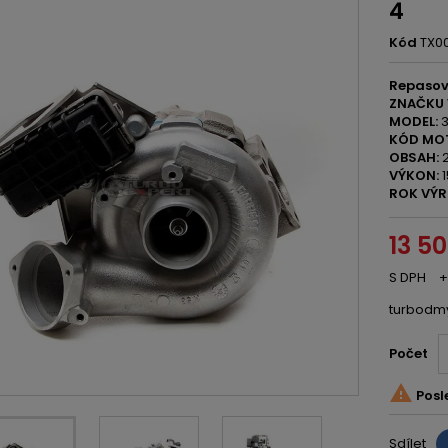
4
Kód
TX0
Repasov
ZNAČKU 
MODEL:
3
KÓD MO
OBSAH:
2
VÝKON:
1
ROK VÝR
13 5
S DPH
+
turbodm
Počet

Posl
Sdílet