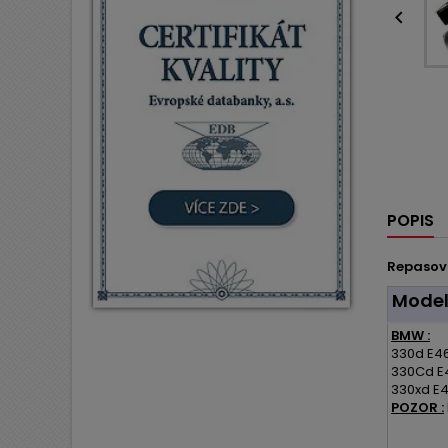

POPIS
Repasov
Mode
BMW :
330d E46
330Cd E
330xd E4
POZOR :