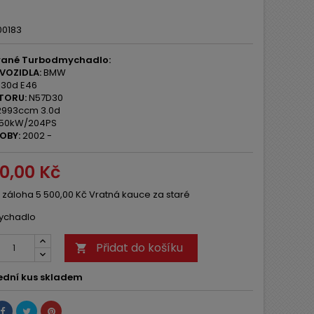
00183
ané Turbodmychadlo:
VOZIDLA:
BMW
30d E46
TORU:
N57D30
993ccm 3.0d
50kW/204PS
OBY:
2002 -
00,00 Kč
 záloha 5 500,00 Kč Vratná kauce za staré
ychadlo
Přidat do košíku

ední kus skladem