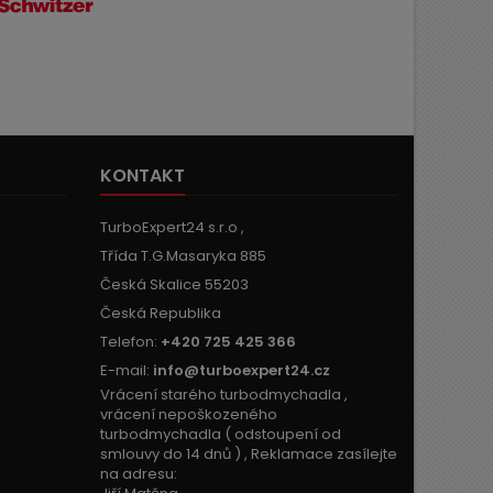
KONTAKT
TurboExpert24 s.r.o ,
Třída T.G.Masaryka 885
Česká Skalice 55203
Česká Republika
Telefon:
+420 725 425 366
E-mail:
info@turboexpert24.cz
Vrácení starého turbodmychadla ,
vrácení nepoškozeného
turbodmychadla ( odstoupení od
smlouvy do 14 dnů ) , Reklamace zasílejte
na adresu: