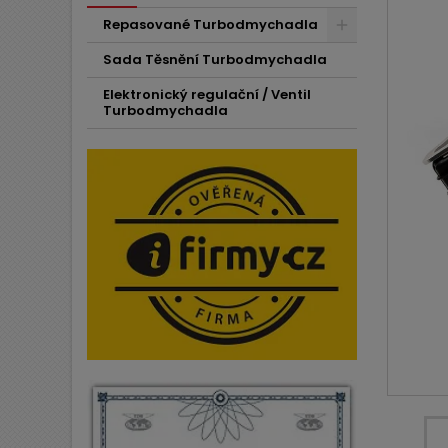
Repasované Turbodmychadla
Sada Těsnění Turbodmychadla
Elektronický regulační / Ventil
Turbodmychadla