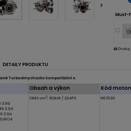

Must-h
Drukuj

DETAILY PRODUKTU
ané Turbodmychadlo kompatibilní s:
l
Obsah a výkon
Kód motor
3
2993 cm
, 150kW / 204PS
N57D30
 3.0d
46 3.0d
6 3.0d
EURO4