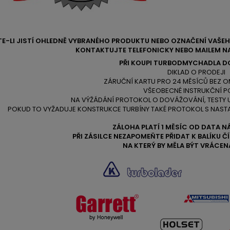
TE-LI JISTÍ OHLEDNĚ VYBRANÉHO PRODUKTU NEBO OZNAČENÍ VAŠ
KONTAKTUJTE TELEFONICKY NEBO MAILEM NA
PŘI KOUPI TURBODMYCHADLA D
DIKLAD O PRODEJI
ZÁRUČNÍ KARTU PRO 24 MĚSÍCŮ BEZ O
VŠEOBECNÉ INSTRUKČNÍ P
NA VÝŽÁDÁNÍ PROTOKOL O DOVÁŽOVÁNÍ, TESTY
POKUD TO VYŽADUJE KONSTRUKCE TURBÍNY TAKÉ PROTOKOL S NAST
ZÁLOHA PLATÍ 1 MĚSÍC OD DATA N
PŘI ZÁSILCE NEZAPOMEŇTE PŘIDAT K BALÍKU 
NA KTERÝ BY MĚLA BÝT VRÁCEN