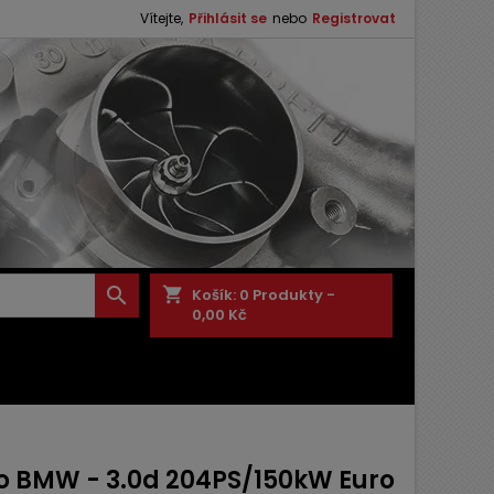
Vítejte,
Přihlásit se
nebo
Registrovat

shopping_cart
Košík:
0
Produkty -
0,00 Kč
o BMW - 3.0d 204PS/150kW Euro