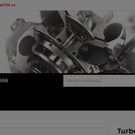
ert24.cz
366
Turb