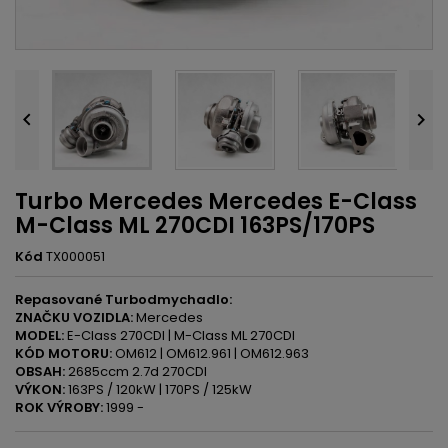


Turbo Mercedes Mercedes E-Class
M-Class ML 270CDI 163PS/170PS
Kód
TX000051
Repasované Turbodmychadlo:
ZNAČKU VOZIDLA:
Mercedes
MODEL:
E-Class 270CDI | M-Class ML 270CDI
KÓD MOTORU:
OM612 | OM612.961 | OM612.963
OBSAH:
2685ccm 2.7d 270CDI
VÝKON:
163PS / 120kW | 170PS / 125kW
ROK VÝROBY:
1999 -