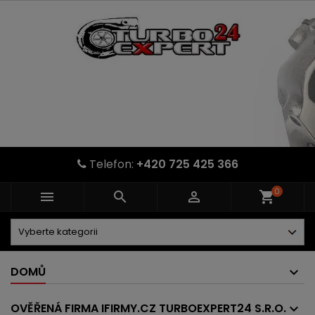
Telefon:
+420 725 425 366
0



shopping_cart
DOMŮ
OVĚŘENÁ FIRMA IFIRMY.CZ TURBOEXPERT24 S.R.O.