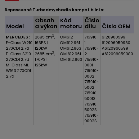
Repasované Turbodmychadlo kompatibilní s:
Obsah
Kód
Číslo
Model
a výkon
motoru
dílu
Číslo OEM
3
MERCEDES :
2685 cm
,
OM612
715910-
6120960599
E-Class W210
163PS |
OM612.961
1
612096059980
270CDI 2.7d
120kW
OM612.963
715910-
A6120960599
3
E-Class S210
2685 cm
,
OM 612.961
2
A612096059980
270CDI 2.7d
170PS |
OM 612.963
715910-
M-Class ML
125kW
0001
W163 270CDI
715910-
2.7d
0002
715910-
5002
715910-
5001S
715910-
5002S
715910-
9002S