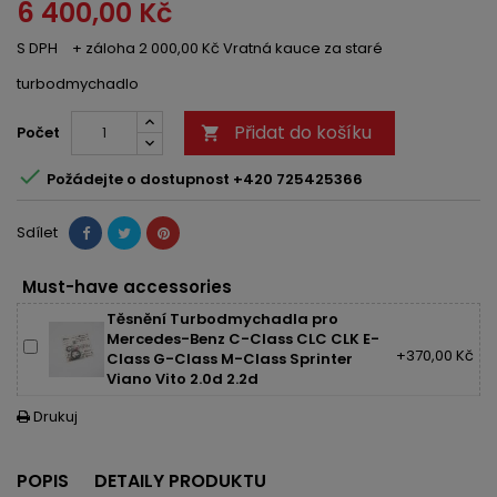
6 400,00 Kč
S DPH
+ záloha 2 000,00 Kč Vratná kauce za staré
turbodmychadlo
Přidat do košíku
Počet


Požádejte o dostupnost +420 725425366
Sdílet
Must-have accessories
Těsnění Turbodmychadla pro
Mercedes-Benz C-Class CLC CLK E-
+370,00 Kč
Class G-Class M-Class Sprinter
Viano Vito 2.0d 2.2d
Drukuj

POPIS
DETAILY PRODUKTU