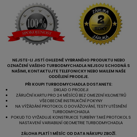
NEJSTE-LI JISTÍ OHLEDNĚ VYBRANÉHO PRODUKTU NEBO
OZNAČENÍ VAŠEHO TURBODMYCHADLA NEJSOU SCHODNÁ S
NAŠIMI, KONTAKTUJTE TELEFONICKY NEBO MAILEM NAŠE
ODDĚLENÍ PRODEJE.
PŘI KOUPI TURBODMYCHADLA DOSTANETE:
DIKLAD O PRODEJI
ZÁRUČNÍ KARTU PRO 24 MĚSÍCŮ BEZ OMEZENÍ KILOMETRŮ
VŠEOBECNÉ INSTRUKČNÍ POKYNY
NA VÝŽÁDÁNÍ PROTOKOL O DOVÁŽOVÁNÍ, TESTY UTĚSNĚNÍ
TURBODMYCHADLA
POKUD TO VYŽADUJE KONSTRUKCE TURBÍNY TAKÉ PROTOKOL S
NASTAVENÍ VARIABILNÍ GEOMETRIE TURBODMYCHADLA
ZÁLOHA PLATÍ 1 MĚSÍC OD DATA NÁKUPU ZBOŽÍ.