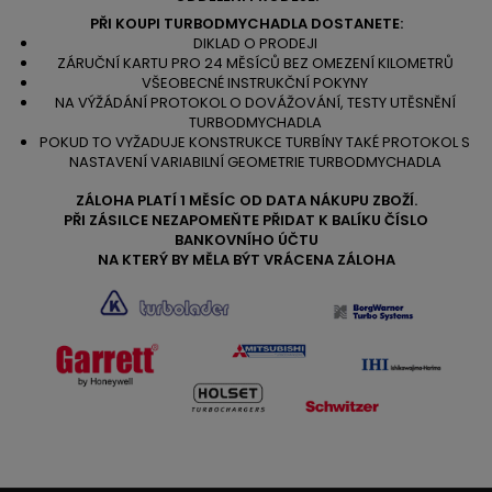
PŘI KOUPI TURBODMYCHADLA DOSTANETE:
DIKLAD O PRODEJI
ZÁRUČNÍ KARTU PRO 24 MĚSÍCŮ BEZ OMEZENÍ KILOMETRŮ
VŠEOBECNÉ INSTRUKČNÍ POKYNY
NA VÝŽÁDÁNÍ PROTOKOL O DOVÁŽOVÁNÍ, TESTY UTĚSNĚNÍ
TURBODMYCHADLA
POKUD TO VYŽADUJE KONSTRUKCE TURBÍNY TAKÉ PROTOKOL S
NASTAVENÍ VARIABILNÍ GEOMETRIE TURBODMYCHADLA
ZÁLOHA PLATÍ 1 MĚSÍC OD DATA NÁKUPU ZBOŽÍ.
PŘI ZÁSILCE NEZAPOMEŇTE PŘIDAT K BALÍKU ČÍSLO
BANKOVNÍHO ÚČTU
NA KTERÝ BY MĚLA BÝT VRÁCENA ZÁLOHA