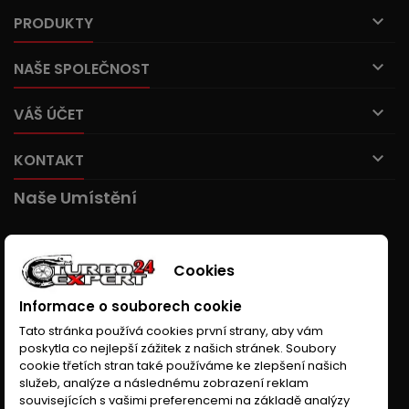

PRODUKTY

NAŠE SPOLEČNOST

VÁŠ ÚČET

KONTAKT
Naše Umístění
Cookies
Informace o souborech cookie
Tato stránka používá cookies první strany, aby vám
poskytla co nejlepší zážitek z našich stránek. Soubory
cookie třetích stran také používáme ke zlepšení našich
služeb, analýze a následnému zobrazení reklam
souvisejících s vašimi preferencemi na základě analýzy