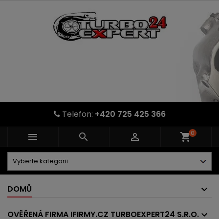
Telefon:
+420 725 425 366
0



shopping_cart
DOMŮ
OVĚŘENÁ FIRMA IFIRMY.CZ TURBOEXPERT24 S.R.O.