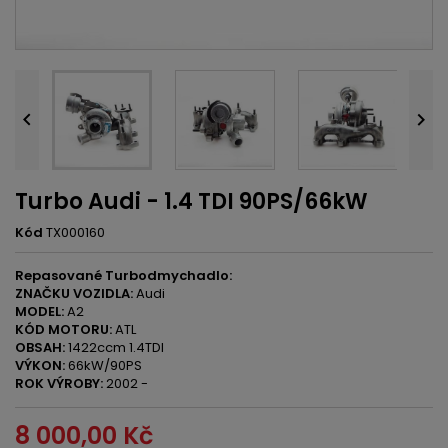


Turbo Audi - 1.4 TDI 90PS/66kW
Kód
TX000160
Repasované Turbodmychadlo:
ZNAČKU VOZIDLA:
Audi
MODEL:
A2
KÓD MOTORU:
ATL
OBSAH:
1422ccm 1.4TDI
VÝKON:
66kW/90PS
ROK VÝROBY:
2002 -
8 000,00 Kč