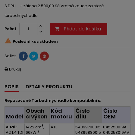
S DPH
+ záloha 2 500,00 Kč Vratná kauce za staré
turbodmychadlo
Přidat do košíku
Počet


Poslední kus skladem
Sdílet
Drukuj

POPIS
DETAILY PRODUKTU
Repasované Turbodmychadlo kompatibilní s:
Obsah
Kód
Číslo
Číslo
Model
a výkon
motoru
dílu
OEM
3
Audi :
1422 cm
,
ATL
54399700015
045253019A
A2 1.4 TDI
66kW /
54399880015
045253019AV