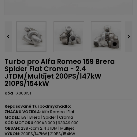


Turbo pro Alfa Romeo 159 Brera
Spider Fiat Croma - 2.4
JTDM/Multijet 200PS/147kW
210PS/154kW
Kód
TX000151
Repasované Turbodmychadlo:
ZNAČKU VOZIDLA:
Alfa Romeo | Fiat
MODEL:
159 | Brera | Spider | Croma
KÓD MOTORU:
939A3.000 | 939A9.000
OBSAH:
2387ccm 2.4 JTDM | Multijet
VÝKON:
200PS/147kW | 210PS/154kW