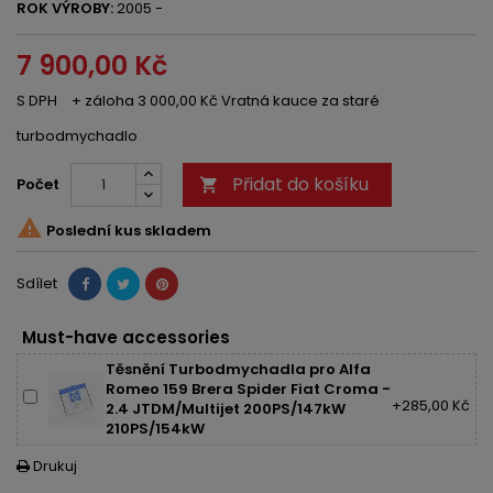
ROK VÝROBY:
2005 -
7 900,00 Kč
S DPH
+ záloha 3 000,00 Kč Vratná kauce za staré
turbodmychadlo
Přidat do košíku
Počet


Poslední kus skladem
Sdílet
Must-have accessories
Těsnění Turbodmychadla pro Alfa
Romeo 159 Brera Spider Fiat Croma -
+285,00 Kč
2.4 JTDM/Multijet 200PS/147kW
210PS/154kW
Drukuj
