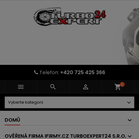
Telefon:
+420 725 425 366
0



shopping_cart
DOMŮ
OVĚŘENÁ FIRMA IFIRMY.CZ TURBOEXPERT24 S.R.O.