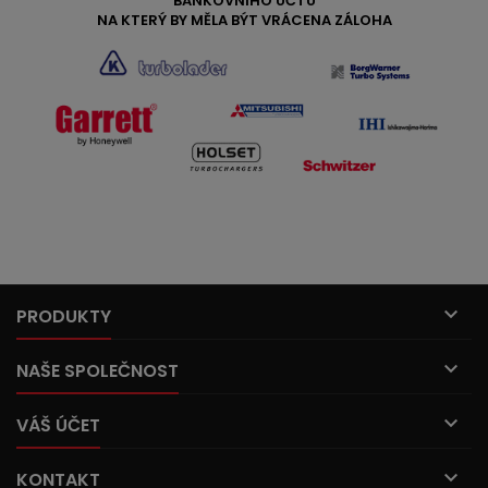
BANKOVNÍHO ÚČTU
NA KTERÝ BY MĚLA BÝT VRÁCENA ZÁLOHA

PRODUKTY

NAŠE SPOLEČNOST

VÁŠ ÚČET

KONTAKT