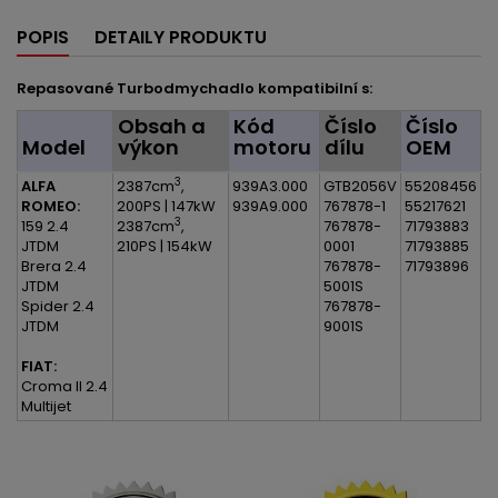
POPIS
DETAILY PRODUKTU
Repasované Turbodmychadlo kompatibilní s:
Obsah a
Kód
Číslo
Číslo
Model
výkon
motoru
dílu
OEM
3
ALFA
2387cm
,
939A3.000
GTB2056V
55208456
ROMEO:
200PS | 147kW
939A9.000
767878-1
55217621
3
159 2.4
2387cm
,
767878-
71793883
JTDM
210PS | 154kW
0001
71793885
Brera 2.4
767878-
71793896
JTDM
5001S
Spider 2.4
767878-
JTDM
9001S
FIAT:
Croma II 2.4
Multijet