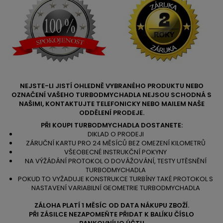
NEJSTE-LI JISTÍ OHLEDNĚ VYBRANÉHO PRODUKTU NEBO
OZNAČENÍ VAŠEHO TURBODMYCHADLA NEJSOU SCHODNÁ S
NAŠIMI, KONTAKTUJTE TELEFONICKY NEBO MAILEM NAŠE
ODDĚLENÍ PRODEJE.
PŘI KOUPI TURBODMYCHADLA DOSTANETE:
DIKLAD O PRODEJI
ZÁRUČNÍ KARTU PRO 24 MĚSÍCŮ BEZ OMEZENÍ KILOMETRŮ
VŠEOBECNÉ INSTRUKČNÍ POKYNY
NA VÝŽÁDÁNÍ PROTOKOL O DOVÁŽOVÁNÍ, TESTY UTĚSNĚNÍ
TURBODMYCHADLA
POKUD TO VYŽADUJE KONSTRUKCE TURBÍNY TAKÉ PROTOKOL S
NASTAVENÍ VARIABILNÍ GEOMETRIE TURBODMYCHADLA
ZÁLOHA PLATÍ 1 MĚSÍC OD DATA NÁKUPU ZBOŽÍ.
PŘI ZÁSILCE NEZAPOMEŇTE PŘIDAT K BALÍKU ČÍSLO