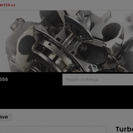
ert24.cz
366
/55kW
Turbo