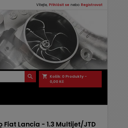
Vítejte,
Přihlásit se
nebo
Registrovat

shopping_cart
Košík:
0
Produkty -
0,00 Kč
 Fiat Lancia - 1.3 Multijet/JTD