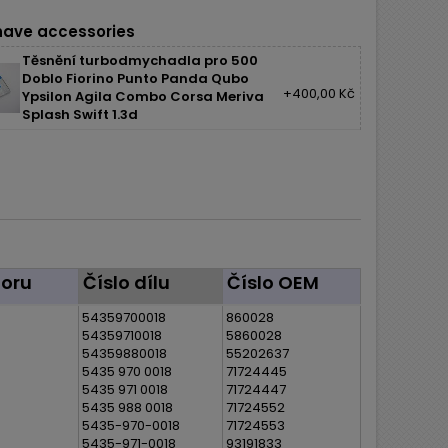
ave accessories
Těsnění turbodmychadla pro 500
Doblo Fiorino Punto Panda Qubo
+400,00 Kč
Ypsilon Agila Combo Corsa Meriva
Splash Swift 1.3d
oru
Číslo dílu
Číslo OEM
54359700018
860028
54359710018
5860028
54359880018
55202637
5435 970 0018
71724445
5435 971 0018
71724447
5435 988 0018
71724552
5435-970-0018
71724553
5435-971-0018
93191833