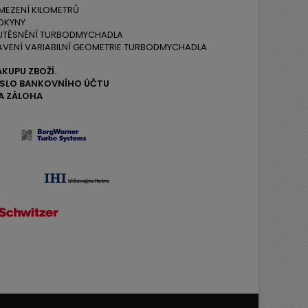
MEZENÍ KILOMETRŮ
OKYNY
 UTĚSNĚNÍ TURBODMYCHADLA
AVENÍ VARIABILNÍ GEOMETRIE TURBODMYCHADLA
ÁKUPU ZBOŽÍ.
ČÍSLO BANKOVNÍHO ÚČTU
A ZÁLOHA