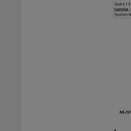
Qubo 1.3
Lancia :
Ypsilon III
NEJS