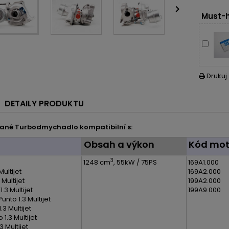

Must-h
Drukuj

DETAILY PRODUKTU
ané Turbodmychadlo kompatibilní s:
l
Obsah a výkon
Kód mot
3
1248 cm
, 55kW / 75PS
169A1.000
 Multijet
169A2.000
 Multijet
199A2.000
 1.3 Multijet
199A9.000
nto 1.3 Multijet
.3 Multijet
 1.3 Multijet
.3 Multijet