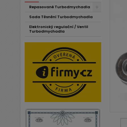
Repasované Turbodmychadla
Sada Těsnění Turbodmychadla
Elektronický regulační / Ventil
Turbodmychadla