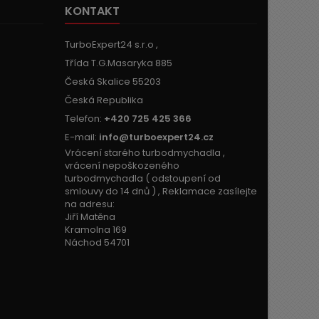
KONTAKT
TurboExpert24 s.r.o ,
Třída T.G.Masaryka 885
Česká Skalice 55203
Česká Republika
Telefon:
+420 725 425 366
E-mail:
info@turboexpert24.cz
Vrácení starého turbodmychadla ,
vrácení nepoškozeného
turbodmychadla ( odstoupení od
smlouvy do 14 dnů ) , Reklamace zasílejte
na adresu:
Jiří Matěna
Kramolna 169
Náchod 54701