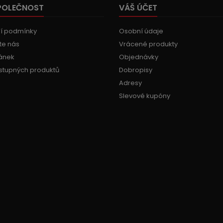
POLEČNOST
VÁŠ ÚČET
í podmínky
Osobní údaje
te nás
Vrácené produkty
ánek
Objednávky
stupných produktů
Dobropisy
Adresy
Slevové kupóny