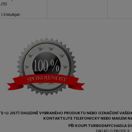
 JTD
 1.3 Multijet
TE-LI JISTÍ OHLEDNĚ VYBRANÉHO PRODUKTU NEBO OZNAČENÍ VAŠ
KONTAKTUJTE TELEFONICKY NEBO MAILEM NA
PŘI KOUPI TURBODMYCHADLA D
DIKLAD O PRODEJI