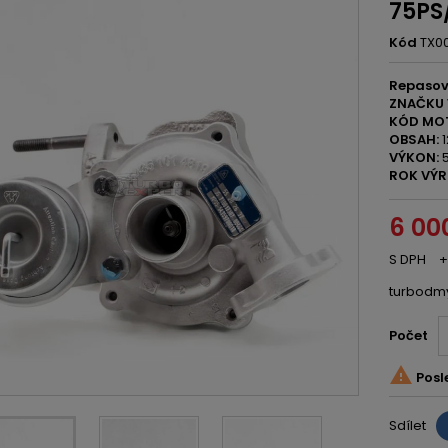
75PS
Kód
TX0
Repasov
ZNAČKU 
KÓD MO
OBSAH:
1
VÝKON:
5
ROK VÝR
6 00
S DPH
+
turbodm
Počet

Posl
Sdílet