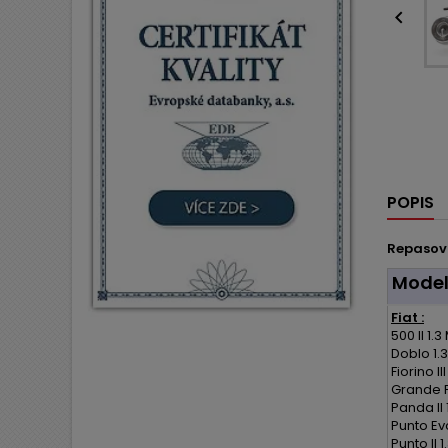

POPIS
Repasov
Mode
Fiat :
500 II 1.3
Doblo 1.3
Fiorino III
Grande Pu
Panda II 1
Punto Evo
Punto II 1