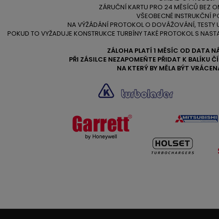
ZÁRUČNÍ KARTU PRO 24 MĚSÍCŮ BEZ O
VŠEOBECNÉ INSTRUKČNÍ P
NA VÝŽÁDÁNÍ PROTOKOL O DOVÁŽOVÁNÍ, TESTY
POKUD TO VYŽADUJE KONSTRUKCE TURBÍNY TAKÉ PROTOKOL S NAST
ZÁLOHA PLATÍ 1 MĚSÍC OD DATA N
PŘI ZÁSILCE NEZAPOMEŇTE PŘIDAT K BALÍKU 
NA KTERÝ BY MĚLA BÝT VRÁCEN