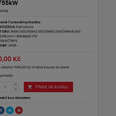
/55kW
00136
ané Turbodmychadlo:
VOZIDLA:
Fiat Lancia
TORU:
169A1.000/169A2.000/199A2.000/199A9.000
248ccm 1.3Multijet/JTD
5kW/75PS
OBY:
2005 -
0,00 Kč
 záloha 1 500,00 Kč Vratná kauce za staré
ychadlo
Přidat do košíku

ední kus skladem