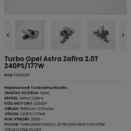


Turbo Opel Astra Zafira 2.0T
240PS/177W
Kód
TX000131
Repasované Turbodmychadlo:
ZNAČKU VOZIDLA:
Opel
MODEL:
Astra | Zafira
KÓD MOTORU:
Z20LEH
OBSAH:
1998ccm 2.0Turbo
VÝKON:
240PS | 177kW
ROK VÝROBY:
2005 -
POZOR:
TURBODMYCHADLO JE PRODÁVÁNO S NOVÝMI
VÝFUKOVÝMI SVODY