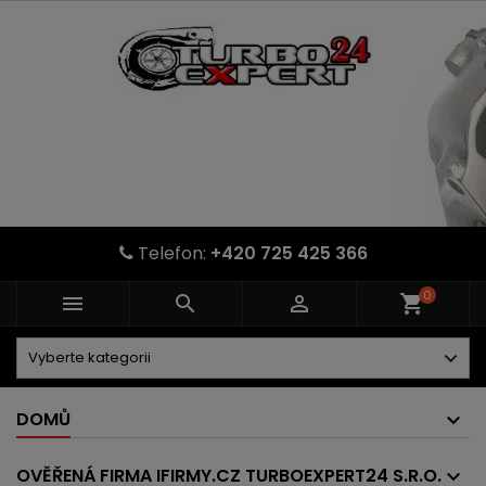
Telefon:
+420 725 425 366
0



shopping_cart
DOMŮ
OVĚŘENÁ FIRMA IFIRMY.CZ TURBOEXPERT24 S.R.O.