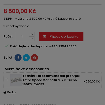
8 500,00 Kč
S DPH
+ záloha 2 500,00 Kč Vratná kauce za staré
turbodmychadlo
Přidat do košíku
Počet


Požádejte o dostupnost +420 725425366
Sdílet
Must-have accessories
Těsnění Turbodmychadla pro Opel
Astra Speedster Zafira-2.0 Turbo
+690,00 Kč
190PS÷240PS
Drukuj
