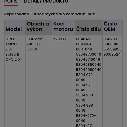
POPIS
DETAILY PRODUKTU
Repasované Turbodmychadlo kompatibilní s:
Obsah a
Kód
Číslo
Model
výkon
motoru
Číslo dílu
OEM
3
OPEL :
1998 cm
,
Z20LEH
K04049
860283
Astra H
240PS |
K04 049
5860018
2.0T
177kW
K04-049
55559850
Zafira B
53049700049
93169524
OPC 2.0T
53049710049
53049880049
53049980049
5304 970
0049
5304 971
0049
5304 988
0049
5304 998
0049
5304-970-
0049
5304-971