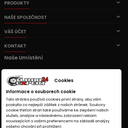

PRODUKTY

NAŠE SPOLEČNOST

VÁŠ ÚČET

KONTAKT
Naše Umístění
Cookies
Informace o souborech cookie
Tato stránka používá cookies první strany, aby vám
poskytla co nejlepší zážitek z našich stránek. Soubory
cookie třetích stran také používáme ke zlepšení našich
služeb, analýze a následnému zobrazení reklam
souvisejících s vašimi preferencemi na základě analýzy
vašeho chování při prohlížení.