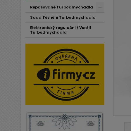
Repasované Turbodmychadla
Sada Těsnění Turbodmychadla
Elektronický regulační / Ventil
Turbodmychadla