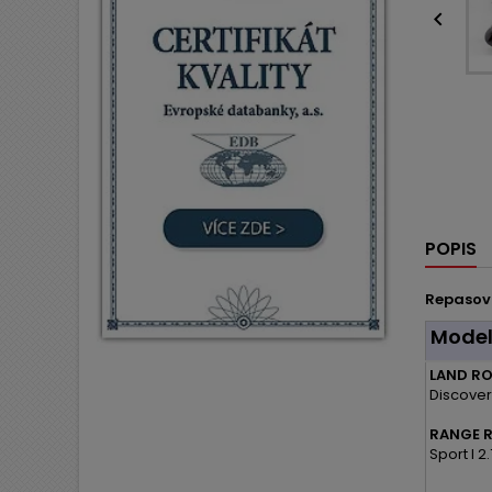

POPIS
Repasov
Mode
LAND RO
Discovery
RANGE R
Sport I 2