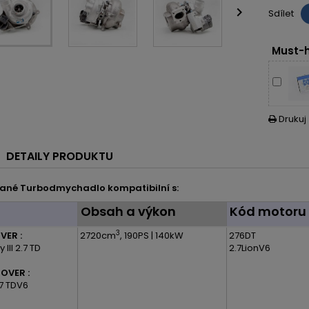

Sdílet
Must-h
Drukuj

DETAILY PRODUKTU
ané Turbodmychadlo kompatibilní s:
l
Obsah a výkon
Kód motoru
3
VER :
2720cm
, 190PS | 140kW
276DT
 III 2.7 TD
2.7LionV6
OVER :
.7 TDV6