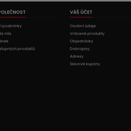
POLEČNOST
VÁŠ ÚČET
í podmínky
Osobní údaje
te nás
Vrácené produkty
ánek
Objednávky
stupných produktů
Dobropisy
Adresy
Slevové kupóny