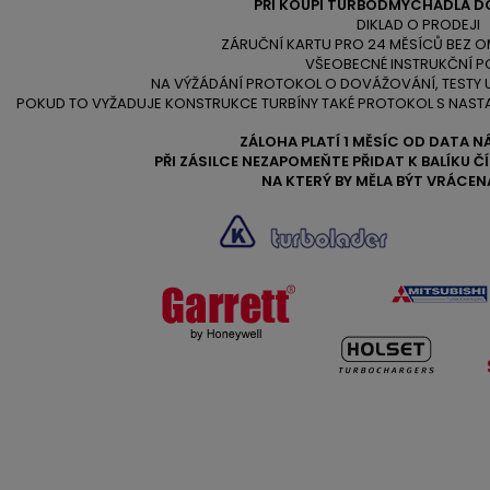
PŘI KOUPI TURBODMYCHADLA D
DIKLAD O PRODEJI
ZÁRUČNÍ KARTU PRO 24 MĚSÍCŮ BEZ O
VŠEOBECNÉ INSTRUKČNÍ P
NA VÝŽÁDÁNÍ PROTOKOL O DOVÁŽOVÁNÍ, TESTY
POKUD TO VYŽADUJE KONSTRUKCE TURBÍNY TAKÉ PROTOKOL S NAST
ZÁLOHA PLATÍ 1 MĚSÍC OD DATA N
PŘI ZÁSILCE NEZAPOMEŇTE PŘIDAT K BALÍKU 
NA KTERÝ BY MĚLA BÝT VRÁCEN