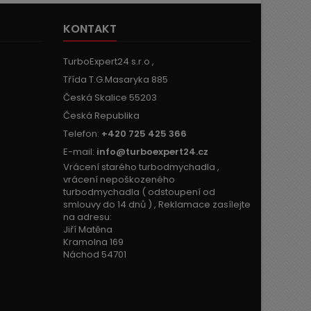
KONTAKT
TurboExpert24 s.r.o ,
Třída T.G.Masaryka 885
Česká Skalice 55203
Česká Republika
Telefon:
+420 725 425 366
E-mail:
info@turboexpert24.cz
Vrácení starého turbodmychadla ,
vrácení nepoškozeného
turbodmychadla ( odstoupení od
smlouvy do 14 dnů ) , Reklamace zasílejte
na adresu:
Jiří Matěna
Kramolna 169
Náchod 54701