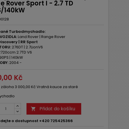
 Rover Sport I - 2.7 TD
S/140kW
00128
ané Turbodmychadlo:
VOZIDLA:
Land Rover | Range Rover
iscovery | RR Sport
TORU:
276DT | 2.7LionV6
720ccm 2.7TD V6
90PS | 140kW
OBY:
2004 -
0,00 Kč
 záloha 3 000,00 Kč Vratná kauce za staré
ychadlo
Přidat do košíku

dejte o dostupnost +420 725425366