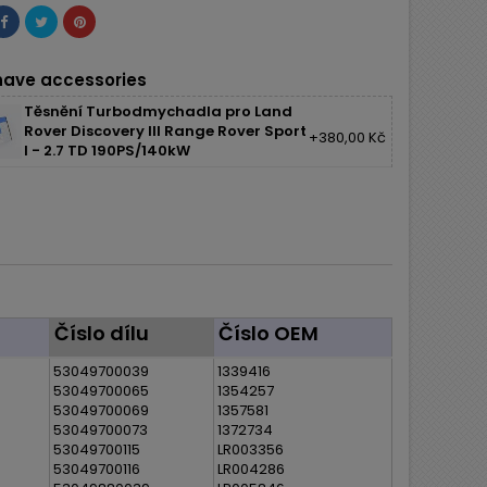
ave accessories
Těsnění Turbodmychadla pro Land
Rover Discovery III Range Rover Sport
+380,00 Kč
I - 2.7 TD 190PS/140kW
Číslo dílu
Číslo OEM
53049700039
1339416
53049700065
1354257
53049700069
1357581
53049700073
1372734
53049700115
LR003356
53049700116
LR004286