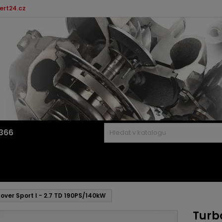
ert24.cz
366
over Sport I - 2.7 TD 190PS/140kW
Turbo