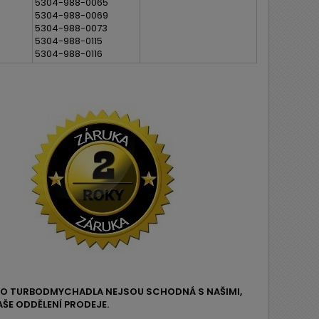
5304-988-0065
5304-988-0069
5304-988-0073
5304-988-0115
5304-988-0116
EHO TURBODMYCHADLA NEJSOU SCHODNÁ S NAŠIMI,
ŠE ODDĚLENÍ PRODEJE.