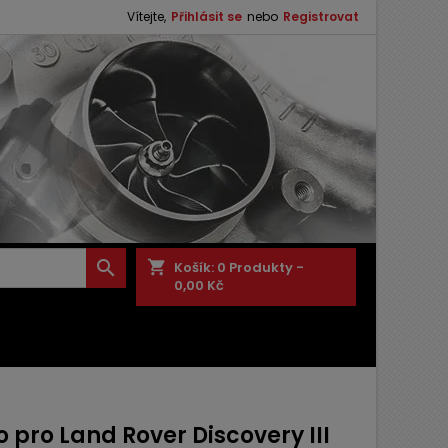
Vítejte,
Přihlásit se
nebo
Registrovat

shopping_cart
Košík:
0
Produkty -
0,00 Kč
 pro Land Rover Discovery III