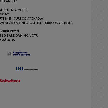
OSTANETE:
MEZENÍ KILOMETRŮ
OKYNY
 UTĚSNĚNÍ TURBODMYCHADLA
AVENÍ VARIABILNÍ GEOMETRIE TURBODMYCHADLA
ÁKUPU ZBOŽÍ.
ČÍSLO BANKOVNÍHO ÚČTU
A ZÁLOHA