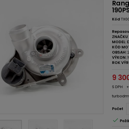
Range
190P
Kód
TX0
Repasov
ZNAČKU 
MODEL: D
KÓD MO
OBSAH:
2
VÝKON:
1
ROK VÝR
9 30
S DPH
+
turbodm
Počet

Požá