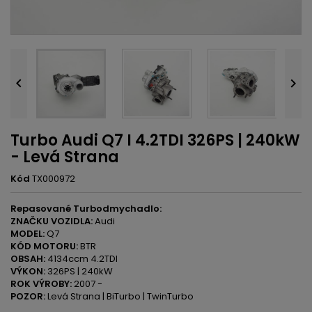


Turbo Audi Q7 I 4.2TDI 326PS | 240kW
- Levá Strana
Kód
TX000972
Repasované Turbodmychadlo:
ZNAČKU VOZIDLA:
Audi
MODEL:
Q7
KÓD MOTORU:
BTR
OBSAH:
4134ccm 4.2TDI
VÝKON:
326PS | 240kW
ROK VÝROBY:
2007 -
POZOR:
Levá Strana | BiTurbo | TwinTurbo