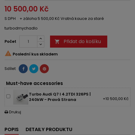
10 500,00 Kč
S DPH
+ záloha 5 500,00 Kč Vratná kauce za staré
turbodmychadlo
Přidat do košíku
Počet


Poslední kus skladem
Sdílet
Must-have accessories
Turbo Audi Q7 I 4.2TDI 326PS |
+10 500,00 Kč
240kW - Pravá Strana
Drukuj

POPIS
DETAILY PRODUKTU