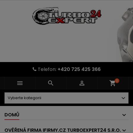
Telefon:
+420 725 425 366
0



shopping_cart
DOMŮ
OVĚŘENÁ FIRMA IFIRMY.CZ TURBOEXPERT24 S.R.O.