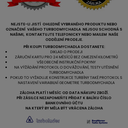
NEJSTE-LI JISTÍ OHLEDNĚ VYBRANÉHO PRODUKTU NEBO
OZNAČENÍ VAŠEHO TURBODMYCHADLA NEJSOU SCHODNÁ S
NAŠIMI, KONTAKTUJTE TELEFONICKY NEBO MAILEM NAŠE
ODDĚLENÍ PRODEJE.
PŘI KOUPI TURBODMYCHADLA DOSTANETE:
DIKLAD O PRODEJI
ZÁRUČNÍ KARTU PRO 24 MĚSÍCŮ BEZ OMEZENÍ KILOMETRŮ
VŠEOBECNÉ INSTRUKČNÍ POKYNY
NA VÝŽÁDÁNÍ PROTOKOL O DOVÁŽOVÁNÍ, TESTY UTĚSNĚNÍ
TURBODMYCHADLA
POKUD TO VYŽADUJE KONSTRUKCE TURBÍNY TAKÉ PROTOKOL S
NASTAVENÍ VARIABILNÍ GEOMETRIE TURBODMYCHADLA
ZÁLOHA PLATÍ 1 MĚSÍC OD DATA NÁKUPU ZBOŽÍ.
PŘI ZÁSILCE NEZAPOMEŇTE PŘIDAT K BALÍKU ČÍSLO
BANKOVNÍHO ÚČTU
NA KTERÝ BY MĚLA BÝT VRÁCENA ZÁLOHA