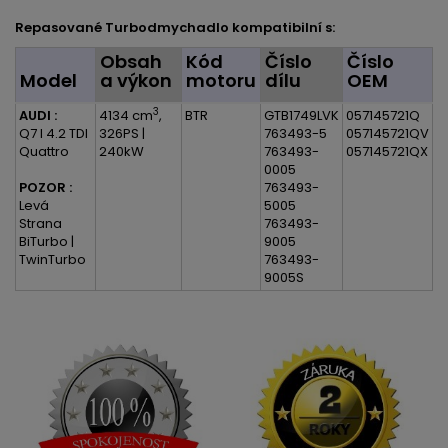
Repasované Turbodmychadlo kompatibilní s:
Obsah
Kód
Číslo
Číslo
Model
a výkon
motoru
dílu
OEM
3
AUDI :
4134 cm
,
BTR
GTB1749LVK
057145721Q
Q7 I 4.2 TDI
326PS |
763493-5
057145721QV
Quattro
240kW
763493-
057145721QX
0005
POZOR :
763493-
Levá
5005
Strana
763493-
BiTurbo |
9005
TwinTurbo
763493-
9005S