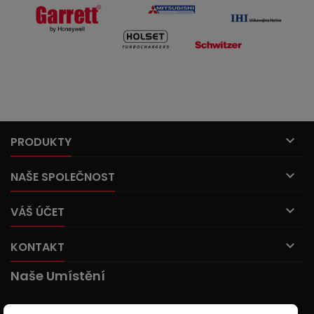

PRODUKTY

NAŠE SPOLEČNOST

VÁŠ ÚČET

KONTAKT
Naše Umístění