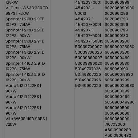
130kW
454203-0001
6020960999
V-Class W638 230 TD
454203-
602096099980
98PS | 72kW
5001S
6020961099
Sprinter I 210D 2.9TD
454207-1
6020961299
102PS | 75kW
454207-0001
6020961399
Sprinter I 212D 2.9TD
454207-1
6020961799
122PS | 90kW
454207-5001
6050900180
Sprinter I 310D 2.9TD
454207-5001S
6050900280
102PS | 75kW
53039700007
605090028080
Sprinter I 312D 2.9TD
53039700020
6050900380
122PS | 90kW
53039880007
6050900480
Sprinter I 410D 2.9TD
53039880020
6050900580
102PS | 75kW
53149707026
6050960199
Sprinter I 412D 2.9TD
53149807026
605096019980
122PS | 90kW
53149887026
6050960299
Vario 512 D 122PS |
53149907026
605096029980
90kW
6050960399
Vario 612 D 122PS |
6050960499
90kW
605096049980
Vario 812 D 122PS |
6050960599
90kW
6060900080
Vito W638 110D 98PS |
6060960099
72kW
7167030001
A6010900280
A6010900480