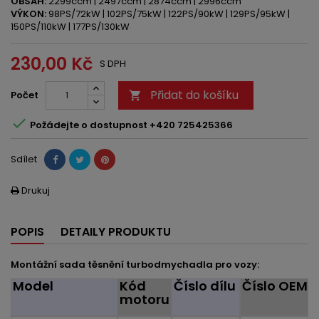
OBSAH:
2299ccm | 2497ccm | 2874ccm | 2996ccm
VÝKON:
98PS/72kW | 102PS/75kW | 122PS/90kW | 129PS/95kW |
150PS/110kW | 177PS/130kW
230,00 Kč
S DPH
Přidat do košíku
Počet


Požádejte o dostupnost +420 725425366
Sdílet
Drukuj

POPIS
DETAILY PRODUKTU
Montážní sada těsnění turbodmychadla pro vozy:
Model
Kód
Číslo dílu
Číslo OEM
motoru