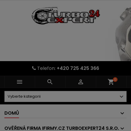
Telefon:
+420 725 425 366
0



shopping_cart
DOMŮ
OVĚŘENÁ FIRMA IFIRMY.CZ TURBOEXPERT24 S.R.O.