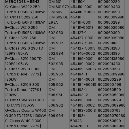
MERCEDES - BENZ :
OM 601
454110-1
6010900280
C-Class W202 250
OM 601.970
454110-0001
6010900480
Turbo-D 150PS | 110kW
OM 602
454110-5001S
6010960099
C-Class S202 250
OM 602 DE
454111-1
601096009980
Turbo-D 150PS | 110kW
29 LA
454111-0001
6010960299
E-Class W210 250
OM
454111-5001S
601096029980
Turbo-D 150PS | 110kW
602.980
454127-1
6010960399
E-Class S210 250
OM
454127-0001
601096039980
Turbo-D 150PS | 110kW
602.982
454127-5001
6020901180
E-Class W210 290 TD
OM
454127-5001S
6020901280
129PS | 95kW
602.984
454145-0002
6020901380
E-Class S210 290 TD
OM
454169-0001
602090138080
129PS | 95kW
602.985
454169-0002
6020901480
E-Class W210 E 300
OM
454169-5001S
6020960199
Turbo Diesel 177PS |
605.960
454184-1
602096019980
130kW
OM
454184-0001
6020960299
E-Class S210 E 300
605.962
454184-5001S
6020960499
Turbo Diesel 177PS |
OM
454193-1
6020960599
130kW
606.961
454193-2
602096059980
G-Class W463 G 300
OM
454193-0001
6020960699
TD 177PS | 130kW
606.962
454193-0002
602096069980
G-Class Cabrio W463
OM
454193-5001S
6020960799
G 300 TD 177PS | 130kW
606.964
454193-
602096079980
S-Class W140 S 300
5002S
6020960899
Turbo Diesel 177PS |
454203-1
602096089980