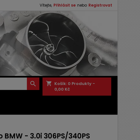
Vítejte,
Přihlásit se
nebo
Registrovat

shopping_cart
Košík:
0
Produkty -
0,00 Kč
o BMW - 3.0i 306PS/340PS