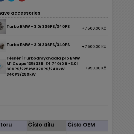
ave accessories
Turbo BMW - 3.0i 306PS/340PS
+7 500,00 Kč
Turbo BMW - 3.0i 306PS/340PS
+7 500,00 Kč
Těsnění Turbodmychadla pro BMW
M1 Coupe 135i 335i Z4 740i X6 -3.0l
+950,00 Kč
306PS/225kW 326PS/240kW
340PS/250kW
toru
Číslo dílu
Číslo OEM