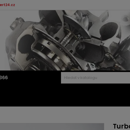
ert24.cz
366
Turb