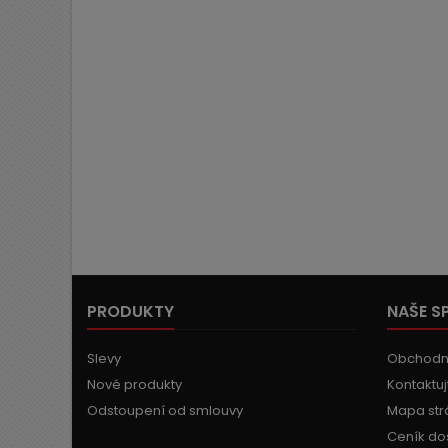
PRODUKTY
NAŠE S
Slevy
Obchodn
Nové produkty
Kontaktuj
Odstoupení od smlouvy
Mapa str
Ceník do