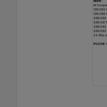
BMW :
M Coupe 
135i E82
135i E88 
335i E90 
335i E91 
335i E92
335i E93 
Z4 35is s
POZOR:
1