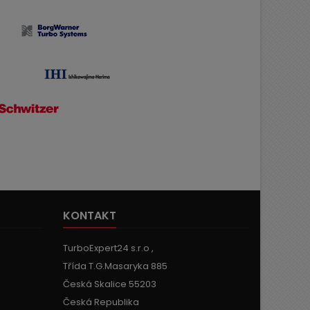
KONTAKT
TurboExpert24 s.r.o ,
Třída T.G.Masaryka 885
Česká Skalice 55203
Česká Republika