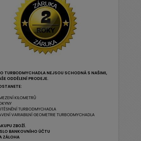
EHO TURBODMYCHADLA NEJSOU SCHODNÁ S NAŠIMI,
ŠE ODDĚLENÍ PRODEJE.
OSTANETE:
MEZENÍ KILOMETRŮ
OKYNY
 UTĚSNĚNÍ TURBODMYCHADLA
AVENÍ VARIABILNÍ GEOMETRIE TURBODMYCHADLA
ÁKUPU ZBOŽÍ.
ČÍSLO BANKOVNÍHO ÚČTU
A ZÁLOHA