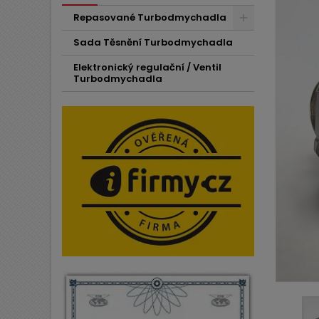
Repasované Turbodmychadla
Sada Těsnění Turbodmychadla
Elektronický regulační / Ventil
Turbodmychadla