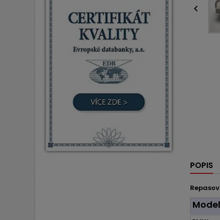

POPIS
Repasov
Mode