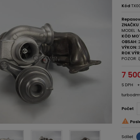
Kód
TX00
Repasov
ZNAČKU 
MODEL : M1
KÓD MO
OBSAH:
2
VÝKON:
3
ROK VÝR
POZOR:
1
7 50
S DPH
+
turbodm
Počet

Posl
Sdílet