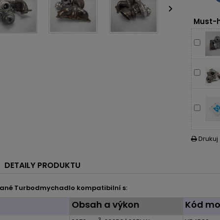

Must-h
Drukuj

DETAILY PRODUKTU
ané Turbodmychadlo kompatibilní s:
l
Obsah a výkon
Kód mo
3