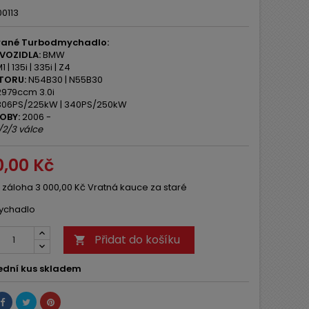
0113
ané Turbodmychadlo:
VOZIDLA:
BMW
 | 135i | 335i | Z4
TORU:
N54B30 | N55B30
979ccm 3.0i
06PS/225kW | 340PS/250kW
OBY:
2006 -
/2/3 válce
0,00 Kč
 záloha 3 000,00 Kč Vratná kauce za staré
ychadlo
Přidat do košíku

ední kus skladem