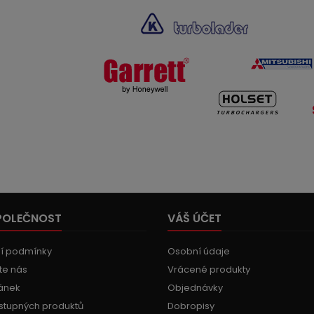
POLEČNOST
VÁŠ ÚČET
í podmínky
Osobní údaje
te nás
Vrácené produkty
ánek
Objednávky
stupných produktů
Dobropisy