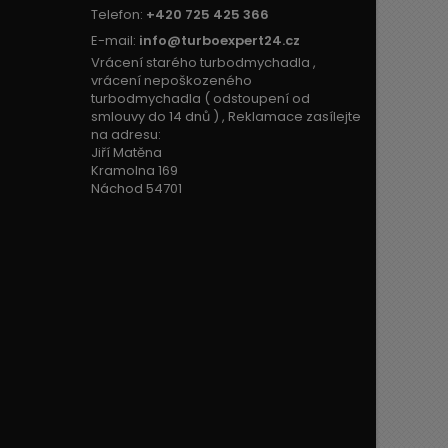
Telefon:
+420 725 425 366
E-mail:
info@turboexpert24.cz
Vrácení starého turbodmychadla ,
vrácení nepoškozeného
turbodmychadla ( odstoupení od
smlouvy do 14 dnů ) , Reklamace zasílejte
na adresu:
Jiří Matěna
Kramolna 169
Náchod 54701