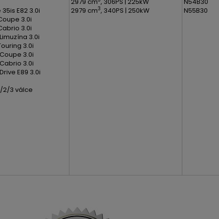
2979 cm
, 306PS | 225kW
N54B30
3
35is E82 3.0i
2979 cm
, 340PS | 250kW
N55B30
 Coupe 3.0i
Cabrio 3.0i
Limuzína 3.0i
Touring 3.0i
 Coupe 3.0i
Cabrio 3.0i
Drive E89 3.0i
/2/3 válce