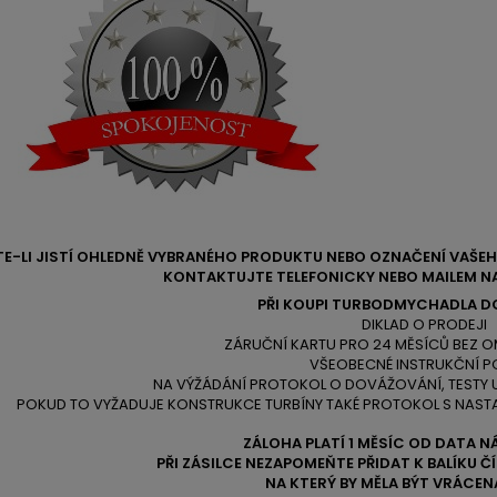
TE-LI JISTÍ OHLEDNĚ VYBRANÉHO PRODUKTU NEBO OZNAČENÍ VAŠ
KONTAKTUJTE TELEFONICKY NEBO MAILEM NA
PŘI KOUPI TURBODMYCHADLA D
DIKLAD O PRODEJI
ZÁRUČNÍ KARTU PRO 24 MĚSÍCŮ BEZ O
VŠEOBECNÉ INSTRUKČNÍ P
NA VÝŽÁDÁNÍ PROTOKOL O DOVÁŽOVÁNÍ, TESTY
POKUD TO VYŽADUJE KONSTRUKCE TURBÍNY TAKÉ PROTOKOL S NAST
ZÁLOHA PLATÍ 1 MĚSÍC OD DATA N
PŘI ZÁSILCE NEZAPOMEŇTE PŘIDAT K BALÍKU 
NA KTERÝ BY MĚLA BÝT VRÁCEN